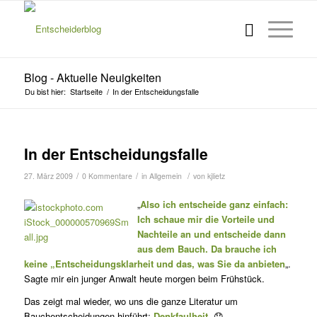
Blog - Aktuelle Neuigkeiten
Du bist hier:
Startseite
/
In der Entscheidungsfalle
In der Entscheidungsfalle
/
/
/
27. März 2009
0 Kommentare
in
Allgemein
von
kjlietz
„
Also ich entscheide ganz einfach:
Ich schaue mir die Vorteile und
Nachteile an und entscheide dann
aus dem Bauch. Da brauche ich
keine „Entscheidungsklarheit und das, was Sie da anbieten
„.
Sagte mir ein junger Anwalt heute morgen beim Frühstück.
Das zeigt mal wieder, wo uns die ganze Literatur um
Bauchentscheidungen hinführt:
Denkfaulheit
. 😯