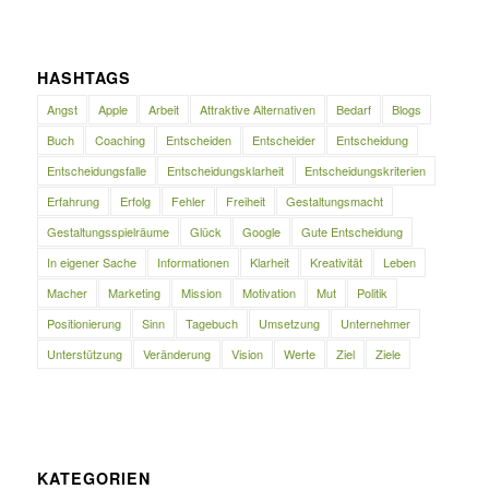
HASHTAGS
Angst
Apple
Arbeit
Attraktive Alternativen
Bedarf
Blogs
Buch
Coaching
Entscheiden
Entscheider
Entscheidung
Entscheidungsfalle
Entscheidungsklarheit
Entscheidungskriterien
Erfahrung
Erfolg
Fehler
Freiheit
Gestaltungsmacht
Gestaltungsspielräume
Glück
Google
Gute Entscheidung
In eigener Sache
Informationen
Klarheit
Kreativität
Leben
Macher
Marketing
Mission
Motivation
Mut
Politik
Positionierung
Sinn
Tagebuch
Umsetzung
Unternehmer
Unterstützung
Veränderung
Vision
Werte
Ziel
Ziele
KATEGORIEN