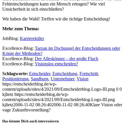
Fehlentscheidungen kann ein Mensch ertragen? Wie viel
Unsicherheit in sich einschließen?
Wir haben die Wahl! Treffen wir die richtige Entscheidung!
Mehr zum Thema:
JobBlog:
Karrierekiller
Excellence-Blog:
Tarzan im Dschungel der Entscheidungen oder
König der Methoden?
Excellence-Blog:
Der Alleskönner – der große Fluch
Excellence-Blog:
Visionslos entscheiden?
Schlagworte:
Entscheider
,
Entscheidung
,
Fortschritt
,
Positionierung
,
Sandburg
,
Unternehmer
,
Vision
https://entscheiderblog.de/wp-
content/uploads/sites/4/2021/09/Entscheiderblog-Logo-III.png
0
0
kjlietz
https://entscheiderblog.de/wp-
content/uploads/sites/4/2021/09/Entscheiderblog-Logo-III.png
kjlietz
2006-11-02 08:26:40
2006-11-02 08:26:40
Klare Vision oder
vage Zukunftsvorstellung?
Das könnte Dich auch interessieren