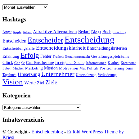
Archiv
Hashtags
Attraktive Alternativen
Buch
Bedarf
Angst
Blogs
Apple
Arbeit
Coaching
Entscheidung
Entscheider
Entscheiden
Entscheidungsklarheit
Entscheidungskriterien
Entscheidungsfalle
Erfolg
Fehler
Erfahrung
Gestaltungsspielräume
Freiheit
Gestaltungsmacht
Glück
In eigener Sache
Gute Entscheidung
Klarheit
Google
Informationen
Kreativität
Mission
Marketing
Motivation
Politik
Positionierung
Sinn
Macher
Mut
Leben
Unternehmer
Umsetzung
Tagebuch
Unterstützung
Veränderung
Vision
Ziele
Werte
Ziel
Kategorien
Kategorien
Inhaltsverzeicnis
© Copyright -
Entscheiderblog
-
Enfold WordPress Theme by
Kriesi