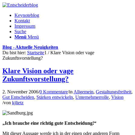
Keynoteblog
Kontakt
Impressum
Suche
Menü
Menü
Blog - Aktuelle Neuigkeiten
Du bist hier:
Startseite
1
/
Klare Vision oder vage
Zukunftsvorstellung?
Klare Vision oder vage
Zukunftsvorstellung?
2. November 2006
/
0 Kommentare
/
in
Allgemein
,
Gestaltungsfreiheit
,
Gut Entscheiden
,
Stärken entwickeln
,
Unternehmerrolle
,
Vision
/
von
kjlietz
„Ich brauche eine richtig gute Entscheidung!“
Mit dieser Aussage werde ich in der einen oder anderen Form