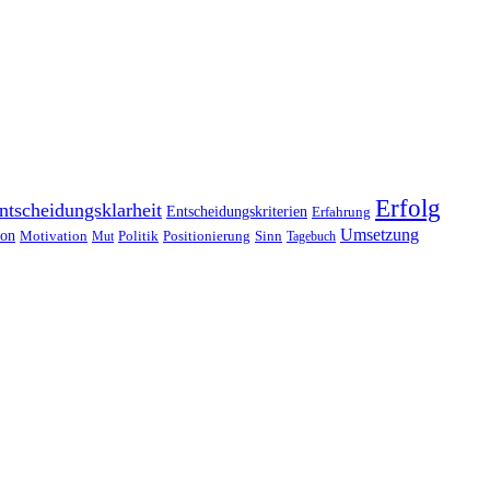
Erfolg
ntscheidungsklarheit
Entscheidungskriterien
Erfahrung
Umsetzung
ion
Motivation
Politik
Positionierung
Sinn
Mut
Tagebuch