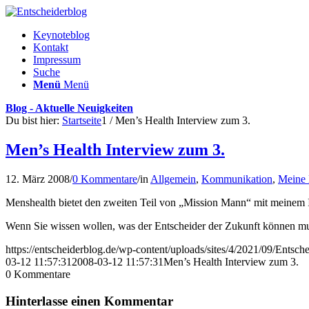
Keynoteblog
Kontakt
Impressum
Suche
Menü
Menü
Blog - Aktuelle Neuigkeiten
Du bist hier:
Startseite
1
/
Men’s Health Interview zum 3.
Men’s Health Interview zum 3.
12. März 2008
/
0 Kommentare
/
in
Allgemein
,
Kommunikation
,
Meine
Menshealth bietet den zweiten Teil von „Mission Mann“ mit meinem 
Wenn Sie wissen wollen, was der Entscheider der Zukunft können muss
https://entscheiderblog.de/wp-content/uploads/sites/4/2021/09/Entsch
03-12 11:57:31
2008-03-12 11:57:31
Men’s Health Interview zum 3.
0
Kommentare
Hinterlasse einen Kommentar