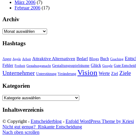
März 2006
(7)
Februar 2006
(17)
Archiv
Archiv
Hashtags
Entsc
Attraktive Alternativen
Buch
Bedarf
Angst
Blogs
Apple
Arbeit
Coaching
Fehler
Glück
Gestaltungsspielräume
Gute Entschei
Freiheit
Gestaltungsmacht
Google
Vision
Unternehmer
Ziele
Werte
Ziel
Unterstützung
Veränderung
Kategorien
Kategorien
Inhaltsverzeicnis
© Copyright -
Entscheiderblog
-
Enfold WordPress Theme by Kriesi
Nicht gut genug?
Riskante Entscheidung
Nach oben scrollen