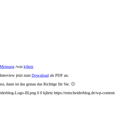
 Meinung
/
von
kjlietz
Interview jetzt zum
Download
als PDF an.
, dann ist das genau das Richtige für Sie. 🙂
eiderblog-Logo-III.png
0
0
kjlietz
https://entscheiderblog.de/wp-conten