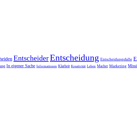
Entscheidung
Entscheider
E
heiden
Entscheidungsfalle
Miss
In eigener Sache
Marketing
dung
Klarheit
Macher
Leben
Informationen
Kreativität