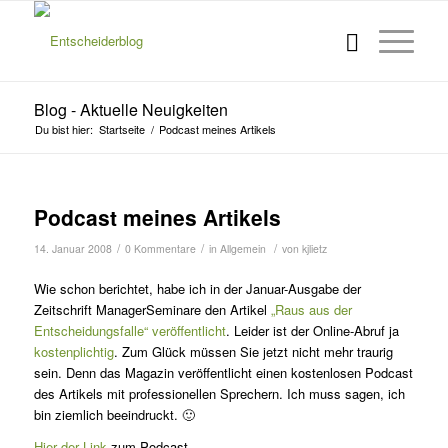
Blog - Aktuelle Neuigkeiten
Du bist hier:
Startseite
/
Podcast meines Artikels
Podcast meines Artikels
/
/
/
14. Januar 2008
0 Kommentare
in
Allgemein
von
kjlietz
Wie schon berichtet, habe ich in der Januar-Ausgabe der
Zeitschrift ManagerSeminare den Artikel
„Raus aus der
Entscheidungsfalle“ veröffentlicht
. Leider ist der Online-Abruf ja
kostenplichtig
. Zum Glück müssen Sie jetzt nicht mehr traurig
sein. Denn das Magazin veröffentlicht einen kostenlosen Podcast
des Artikels mit professionellen Sprechern. Ich muss sagen, ich
bin ziemlich beeindruckt. 🙂
Hier der Link
zum Podcast.