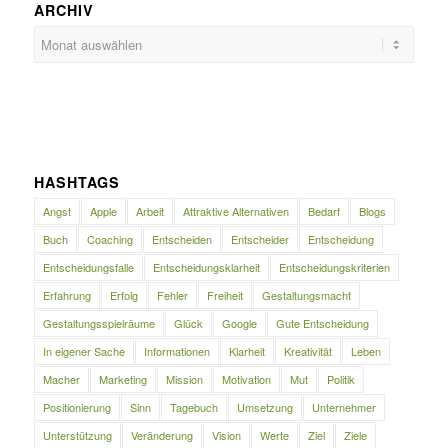
ARCHIV
HASHTAGS
Angst
Apple
Arbeit
Attraktive Alternativen
Bedarf
Blogs
Buch
Coaching
Entscheiden
Entscheider
Entscheidung
Entscheidungsfalle
Entscheidungsklarheit
Entscheidungskriterien
Erfahrung
Erfolg
Fehler
Freiheit
Gestaltungsmacht
Gestaltungsspielräume
Glück
Google
Gute Entscheidung
In eigener Sache
Informationen
Klarheit
Kreativität
Leben
Macher
Marketing
Mission
Motivation
Mut
Politik
Positionierung
Sinn
Tagebuch
Umsetzung
Unternehmer
Unterstützung
Veränderung
Vision
Werte
Ziel
Ziele