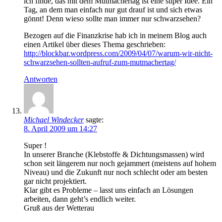
ich finde, das mit dem Mutmachertag ist eine super Idee. Ein
Tag, an dem man einfach nur gut drauf ist und sich etwas
gönnt! Denn wieso sollte man immer nur schwarzsehen?
Bezogen auf die Finanzkrise hab ich in meinem Blog auch
einen Artikel über dieses Thema geschrieben:
http://blockbar.wordpress.com/2009/04/07/warum-wir-nicht-
schwarzsehen-sollten-aufruf-zum-mutmachertag/
Antworten
Michael Windecker
sagte:
8. April 2009 um 14:27
Super !
In unserer Branche (Klebstoffe & Dichtungsmassen) wird
schon seit längerem nur noch gejammert (meistens auf hohem
Niveau) und die Zukunft nur noch schlecht oder am besten
gar nicht projektiert.
Klar gibt es Probleme – lasst uns einfach an Lösungen
arbeiten, dann geht’s endlich weiter.
Gruß aus der Wetterau