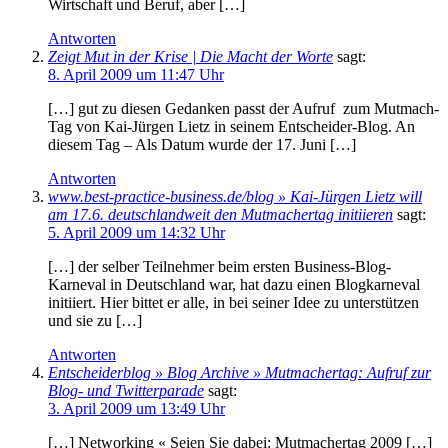
Wirtschaft und Beruf, aber […]
Antworten
Zeigt Mut in der Krise | Die Macht der Worte
sagt:
8. April 2009 um 11:47 Uhr
[…] gut zu diesen Gedanken passt der Aufruf zum Mutmach-
Tag von Kai-Jürgen Lietz in seinem Entscheider-Blog. An
diesem Tag – Als Datum wurde der 17. Juni […]
Antworten
www.best-practice-business.de/blog » Kai-Jürgen Lietz will
am 17.6. deutschlandweit den Mutmachertag initiieren
sagt:
5. April 2009 um 14:32 Uhr
[…] der selber Teilnehmer beim ersten Business-Blog-
Karneval in Deutschland war, hat dazu einen Blogkarneval
initiiert. Hier bittet er alle, in bei seiner Idee zu unterstützen
und sie zu […]
Antworten
Entscheiderblog » Blog Archive » Mutmachertag: Aufruf zur
Blog- und Twitterparade
sagt:
3. April 2009 um 13:49 Uhr
[…] Networking « Seien Sie dabei: Mutmachertag 2009 […]