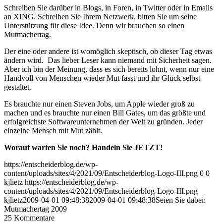
Schreiben Sie darüber in Blogs, in Foren, in Twitter oder in Emails
an XING. Schreiben Sie Ihrem Netzwerk, bitten Sie um seine
Unterstützung für diese Idee. Denn wir brauchen so einen
Mutmachertag.
Der eine oder andere ist womöglich skeptisch, ob dieser Tag etwas
ändern wird. Das lieber Leser kann niemand mit Sicherheit sagen.
Aber ich bin der Meinung, dass es sich bereits lohnt, wenn nur eine
Handvoll von Menschen wieder Mut fasst und ihr Glück selbst
gestaltet.
Es brauchte nur einen Steven Jobs, um Apple wieder groß zu
machen und es brauchte nur einen Bill Gates, um das größte und
erfolgreichste Softwareunternehmen der Welt zu gründen. Jeder
einzelne Mensch mit Mut zählt.
Worauf warten Sie noch? Handeln Sie JETZT!
https://entscheiderblog.de/wp-
content/uploads/sites/4/2021/09/Entscheiderblog-Logo-III.png
0
0
kjlietz
https://entscheiderblog.de/wp-
content/uploads/sites/4/2021/09/Entscheiderblog-Logo-III.png
kjlietz
2009-04-01 09:48:38
2009-04-01 09:48:38
Seien Sie dabei:
Mutmachertag 2009
25
Kommentare