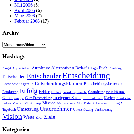
Mai 2006
(5)
April 2006
(6)
März 2006
(7)
Februar 2006
(17)
Archiv
Archiv
Hashtags
Attraktive Alternativen
Buch
Bedarf
Angst
Blogs
Apple
Arbeit
Coaching
Entscheidung
Entscheider
Entscheiden
Entscheidungsklarheit
Entscheidungskriterien
Entscheidungsfalle
Erfolg
Fehler
Erfahrung
Gestaltungsspielräume
Freiheit
Gestaltungsmacht
Glück
In eigener Sache
Gute Entscheidung
Klarheit
Google
Informationen
Kreativität
Mission
Marketing
Motivation
Politik
Positionierung
Sinn
Macher
Mut
Leben
Unternehmer
Umsetzung
Tagebuch
Unterstützung
Veränderung
Vision
Ziele
Werte
Ziel
Kategorien