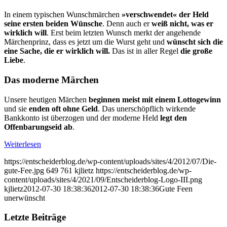
In einem typischen Wunschmärchen
»verschwendet« der Held
seine ersten beiden Wünsche
. Denn auch er
weiß nicht, was er
wirklich will
. Erst beim letzten Wunsch merkt der angehende
Märchenprinz, dass es jetzt um die Wurst geht und
wünscht sich die
eine Sache, die er wirklich will.
Das ist in aller Regel
die große
Liebe
.
Das moderne Märchen
Unsere heutigen Märchen
beginnen meist mit einem Lottogewinn
und sie
enden oft ohne Geld
. Das unerschöpflich wirkende
Bankkonto ist überzogen und der moderne Held
legt den
Offenbarungseid ab
.
Weiterlesen
https://entscheiderblog.de/wp-content/uploads/sites/4/2012/07/Die-
gute-Fee.jpg
649
761
kjlietz
https://entscheiderblog.de/wp-
content/uploads/sites/4/2021/09/Entscheiderblog-Logo-III.png
kjlietz
2012-07-30 18:38:36
2012-07-30 18:38:36
Gute Feen
unerwünscht
Letzte Beiträge