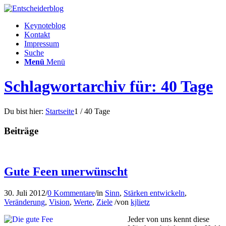
Keynoteblog
Kontakt
Impressum
Suche
Menü
Menü
Schlagwortarchiv für: 40 Tage
Du bist hier:
Startseite
1
/
40 Tage
Beiträge
Gute Feen unerwünscht
30. Juli 2012
/
0 Kommentare
/
in
Sinn
,
Stärken entwickeln
,
Veränderung
,
Vision
,
Werte
,
Ziele
/
von
kjlietz
Jeder von uns kennt diese