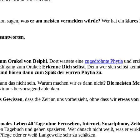
hon sagen,
was er am meisten vermeiden würde?
Wer hat ein
klares
beantworten
.
um Orakel von Delphi
. Dort wartete eine
zugedröhnte Phytia
und erzä
 Eingang zum Orakel:
Erkenne Dich selbst
. Denn wer sich selbst ken
 und hören dann zum Spaß der wirren Phytia zu.
kann das nicht sein. Warum machen wir es dann nicht?
Die meisten Me
wir uns hervorragend ablenken.
es Gewissen
, dass die Zeit an uns vorbeizieht, ohne dass wir
etwas von
rmales Leben 40 Tage ohne Fernsehen, Internet, Smartphone, Ze
en Tagebuch und gehen spazieren. Wer danach nicht weiß, was er wirklic
Pflege oder er weiß Langeweile sehr zu schätzen.