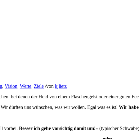
g
,
Vision
,
Werte
,
Ziele
/
von
kjlietz
chen, bei denen der Held von einem Flaschengeist oder einer guten F
. Wir dürften uns wünschen, was wir wollen. Egal was es ist!
Wir haben
l vorbei.
Besser ich gehe vorsichtig damit um!
« (typischer Schwabe
oder