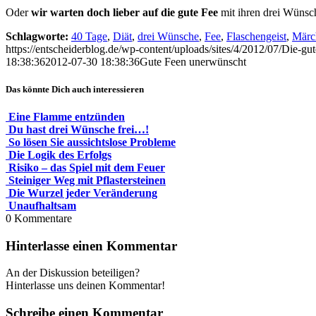
Oder
wir warten doch lieber auf die gute Fee
mit ihren drei Wünsc
Schlagworte:
40 Tage
,
Diät
,
drei Wünsche
,
Fee
,
Flaschengeist
,
Märc
https://entscheiderblog.de/wp-content/uploads/sites/4/2012/07/Die-gu
18:38:36
2012-07-30 18:38:36
Gute Feen unerwünscht
Das könnte Dich auch interessieren
Eine Flamme entzünden
Du hast drei Wünsche frei…!
So lösen Sie aussichtslose Probleme
Die Logik des Erfolgs
Risiko – das Spiel mit dem Feuer
Steiniger Weg mit Pflastersteinen
Die Wurzel jeder Veränderung
Unaufhaltsam
0
Kommentare
Hinterlasse einen Kommentar
An der Diskussion beteiligen?
Hinterlasse uns deinen Kommentar!
Schreibe einen Kommentar