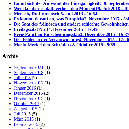
Lohnt sich der Aufwand der Einzigartigkeit?
10. September
Wer darüber schläft, verliert den Moment
19. Juli 2018 - 10
Mensch, Du Unmensch!
5. Juli 2018 - 16:54
Es kommt darauf an, was Du spielst
2. November 2017 - 8:
Die Saat des Adipösen und andere schlechte Gewohnheiten
Freitagszitat No 1
4. Dezember 2015 - 17:49
Freie Fahrt im Entscheidungsstau
3. Dezember 2015 - 16:3
Der Fehler in der Verantwortung
4. November 2015 - 12:20
Macht Merkel den Schröder?
2. Oktober 2015 - 9:59
Archiv
September 2021
(1)
September 2018
(1)
Juli 2018
(2)
November 2017
(1)
Januar 2016
(1)
Dezember 2015
(2)
November 2015
(1)
Oktober 2015
(1)
August 2015
(1)
Juli 2015
(5)
März 2015
(1)
Februar 2015
(2)