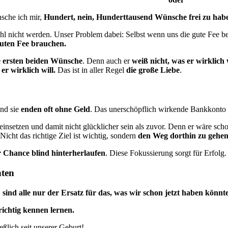
sche ich mir,
Hundert, nein, Hunderttausend Wünsche frei zu hab
l nicht werden. Unser Problem dabei: Selbst wenn uns die gute Fee b
uten Fee brauchen.
e ersten beiden Wünsche
. Denn auch er
weiß nicht, was er wirklich 
er wirklich will.
Das ist in aller Regel
die große Liebe
.
nd sie
enden oft ohne Geld
. Das unerschöpflich wirkende Bankkonto
nsetzen und damit nicht glücklicher sein als zuvor. Denn er wäre schon
Nicht das richtige Ziel ist wichtig, sondern
den Weg dorthin zu gehe
r Chance blind hinterherlaufen
. Diese Fokussierung sorgt für Erfolg.
nten
,
sind alle nur der Ersatz für das, was wir schon jetzt haben könn
richtig kennen lernen.
ßlich seit unserer Geburt!