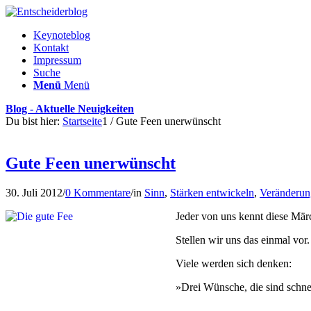
Keynoteblog
Kontakt
Impressum
Suche
Menü
Menü
Blog - Aktuelle Neuigkeiten
Du bist hier:
Startseite
1
/
Gute Feen unerwünscht
Gute Feen unerwünscht
30. Juli 2012
/
0 Kommentare
/
in
Sinn
,
Stärken entwickeln
,
Veränderun
Jeder von uns kennt diese Mär
Stellen wir uns das einmal vor
Viele werden sich denken:
»Drei Wünsche, die sind schnel