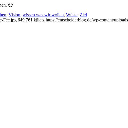
hen. 🙂
hen
,
Vision
,
wissen was wir wollen
,
Wüste
,
Ziel
te-Fee.jpg
649
761
kjlietz
https://entscheiderblog.de/wp-content/upload