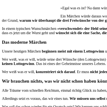
»Egal was es ist? Na dann wün
Ein Märchen würde daraus woh
der Grund,
warum wir überhaupt die drei Freiwünsche von der g
In einem typischen Wunschmärchen
»verschwendet« der Held sein
dass es jetzt um die Wurst geht und
wünscht sich die eine Sache, die 
Das moderne Märchen
Unsere heutigen Märchen
beginnen meist mit einem Lottogewinn
u
Wer weiß, was er will, würde seine drei Wünsche (den Lottogewinn) ei
keinen Lottogewinn
. Das ist eines der Geheimnisse unseres Lebens. 
Wer weiß was er will,
konzentriert sich darauf
. Er muss
nicht jede
Wir brauchen nichts, was wir nicht schon haben kön
Alle Träume vom schnellen Reichtum, einmal richtig Glück zu haben
Allerdings setzt es voraus, das wir eines tun.
Wir müssen uns selbst 
Was soll das schon wieder für ein Quatsch sein? Wir kennen uns schlie