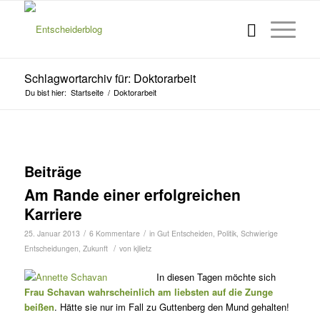
Schlagwortarchiv für: Doktorarbeit
Du bist hier:
Startseite
/
Doktorarbeit
Beiträge
Am Rande einer erfolgreichen
Karriere
/
/
25. Januar 2013
6 Kommentare
in
Gut Entscheiden
,
Politik
,
Schwierige
/
Entscheidungen
,
Zukunft
von
kjlietz
In diesen Tagen möchte sich
Frau Schavan wahrscheinlich am liebsten auf die Zunge
beißen
. Hätte sie nur im Fall zu Guttenberg den Mund gehalten!