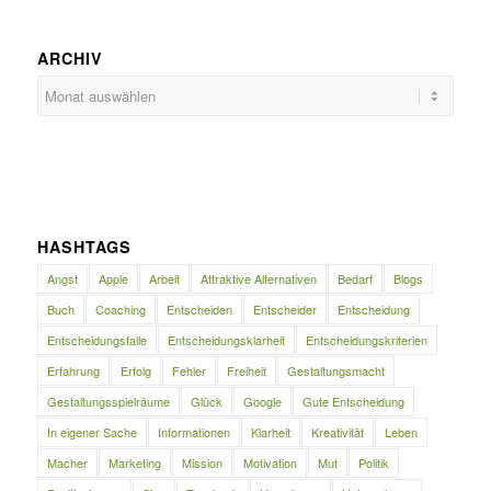
ARCHIV
HASHTAGS
Angst
Apple
Arbeit
Attraktive Alternativen
Bedarf
Blogs
Buch
Coaching
Entscheiden
Entscheider
Entscheidung
Entscheidungsfalle
Entscheidungsklarheit
Entscheidungskriterien
Erfahrung
Erfolg
Fehler
Freiheit
Gestaltungsmacht
Gestaltungsspielräume
Glück
Google
Gute Entscheidung
In eigener Sache
Informationen
Klarheit
Kreativität
Leben
Macher
Marketing
Mission
Motivation
Mut
Politik