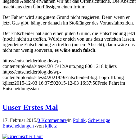
liegende Absicht erwähnen wir nur das Offensichtliche. Die Absicht
macht aus dem Überflüssigen einen Irrtum.
Der Fahrer wird aus gutem Grund nicht reagieren. Denn wenn er
jetzt Gas gibt, hängt er danach im Stoßfänger des Vorausfahrenden.
Der Entscheider hat auch einen guten Grund, die Entscheidung jetzt
(noch) nicht zu treffen. Würde er sich von uns dazu verleiten lassen,
irgendeine Entscheidung zu treffen (unsere Absicht), dann wäre das
nicht nur wenig souverän,
es wäre auch falsch
.
https://entscheiderblog.de/wp-
content/uploads/sites/4/2015/12/Auto.png
800
1218
kjlietz
https://entscheiderblog.de/wp-
content/uploads/sites/4/2021/09/Entscheiderblog-Logo-III.png
kjlietz
2015-12-03 16:37:50
2015-12-03 16:37:50
Freie Fahrt im
Entscheidungsstau
Unser Erstes Mal
17. Februar 2015
/
0 Kommentare
/
in
Politik
,
Schwierige
Entscheidungen
/
von
kjlietz