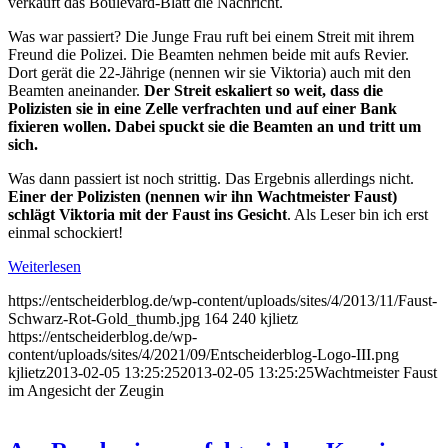
verkauft das Boulevard-Blatt die Nachricht.
Was war passiert? Die Junge Frau ruft bei einem Streit mit ihrem
Freund die Polizei. Die Beamten nehmen beide mit aufs Revier.
Dort gerät die 22-Jährige (nennen wir sie Viktoria) auch mit den
Beamten aneinander.
Der Streit eskaliert so weit, dass die
Polizisten sie in eine Zelle verfrachten und auf einer Bank
fixieren wollen. Dabei spuckt sie die Beamten an und tritt um
sich.
Was dann passiert ist noch strittig. Das Ergebnis allerdings nicht.
Einer der Polizisten (nennen wir ihn Wachtmeister Faust)
schlägt Viktoria mit der Faust ins Gesicht
. Als Leser bin ich erst
einmal schockiert!
Weiterlesen
https://entscheiderblog.de/wp-content/uploads/sites/4/2013/11/Faust-
Schwarz-Rot-Gold_thumb.jpg
164
240
kjlietz
https://entscheiderblog.de/wp-
content/uploads/sites/4/2021/09/Entscheiderblog-Logo-III.png
kjlietz
2013-02-05 13:25:25
2013-02-05 13:25:25
Wachtmeister Faust
im Angesicht der Zeugin