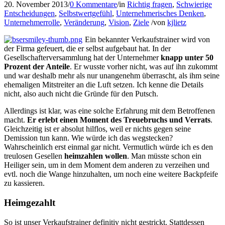
20. November 2013
/
0 Kommentare
/
in
Richtig fragen
,
Schwierige
Entscheidungen
,
Selbstwertgefühl
,
Unternehmerisches Denken
,
Unternehmerrolle
,
Veränderung
,
Vision
,
Ziele
/
von
kjlietz
Ein bekannter Verkaufstrainer wird von
der Firma gefeuert, die er selbst aufgebaut hat. In der
Gesellschafterversammlung hat der Unternehmer
knapp unter 50
Prozent der Anteile
. Er wusste vorher nicht, was auf ihn zukommt
und war deshalb mehr als nur unangenehm überrascht, als ihm seine
ehemaligen Mitstreiter an die Luft setzen. Ich kenne die Details
nicht, also auch nicht die Gründe für den Putsch.
Allerdings ist klar, was eine solche Erfahrung mit dem Betroffenen
macht.
Er erlebt einen Moment des Treuebruchs und Verrats
.
Gleichzeitig ist er absolut hilflos, weil er nichts gegen seine
Demission tun kann. Wie würde ich das wegstecken?
Wahrscheinlich erst einmal gar nicht. Vermutlich würde ich es den
treulosen Gesellen
heimzahlen wollen
. Man müsste schon ein
Heiliger sein, um in dem Moment dem anderen zu verzeihen und
evtl. noch die Wange hinzuhalten, um noch eine weitere Backpfeife
zu kassieren.
Heimgezahlt
So ist unser Verkaufstrainer definitiv nicht gestrickt. Stattdessen