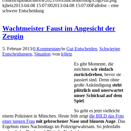
content/uploads/sites/4/2021/09/Entscheiderblog-Logo-III.png
kjlietz
2013-04-08 15:07:00
2013-04-08 15:07:00
Fallobst – eine
schwere Entscheidung
Wachtmeister Faust im Angesicht der
Zeugin
5. Februar 2013
/
0 Kommentare
/
in
Gut Entscheiden
,
Schwierige
Entscheidungen
,
Situation
/
von
kjlietz
Es gibt Momente, die
möchten
wir einfach
zurückdrehen
, bevor sie
passiert sind. Denn ohne
große Ankündigung
steht
plötzlich und unerwartet
unser Schicksal auf dem
Spiel
.
So geht es jetzt vielleicht
einem Polizisten in München. Heute früh zeigt
die BILD das Foto
einer jungen Frau
mit gebrochener Nase und blauem Auge
. Das
Ergebnis eines Nachmittags im Polizeigewahrsam. So jedenfalls