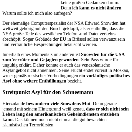
keine großen Gedanken darum.
Denn
ich kann es nicht ändern
.
Warum sollte ich mich also aufregen?
Der ehemalige Computerspezialist der NSA Edward Snowden hat
weltweit gehörig auf den Busch geklopft, als er enthüllte, dass die
NSA große Teile des westlichen Telefon -und Datenverkehrs
abschöpft. Sogar Gebäude der EU in Brüssel sollen verwanzt sein
und vertrauliche Besprechungen belauscht werden.
Innerhalb eines Moments zum anderen
ist Snowden für die USA
zum Verräter und Gejagten geworden
. Sein Pass wurde für
ungültig erklärt. Daher konnte er auch das venezolanische
Asylangebot nicht annehmen. Seine Flucht endet vorerst in Moskau,
wo er gemäß russischer Vorbedingungen
ein vorläufiges politisches
Asyl ohne weitere Enthüllungen
bezieht.
Streitpunkt Asyl für den Schneemann
Hierzulande
bewundern viele Snowdens Mut
. Denn gerade
jemand mit seinem Hintergrund weiß genau,
dass er sich nicht sein
Leben lang den amerikanischen Geheimdiensten entziehen
kann
. Das können noch nicht einmal die gut bewachten
islamistischen Terrorfürsten.