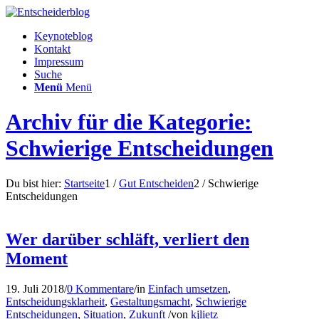
Keynoteblog
Kontakt
Impressum
Suche
Menü
Menü
Archiv für die Kategorie:
Schwierige Entscheidungen
Du bist hier:
Startseite
1
/
Gut Entscheiden
2
/
Schwierige
Entscheidungen
Wer darüber schläft, verliert den
Moment
19. Juli 2018
/
0 Kommentare
/
in
Einfach umsetzen
,
Entscheidungsklarheit
,
Gestaltungsmacht
,
Schwierige
Entscheidungen
,
Situation
,
Zukunft
/
von
kjlietz