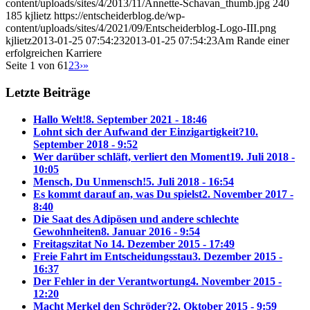
content/uploads/sites/4/2013/11/Annette-Schavan_thumb.jpg
240
185
kjlietz
https://entscheiderblog.de/wp-
content/uploads/sites/4/2021/09/Entscheiderblog-Logo-III.png
kjlietz
2013-01-25 07:54:23
2013-01-25 07:54:23
Am Rande einer
erfolgreichen Karriere
Seite 1 von 6
1
2
3
›
»
Letzte Beiträge
Hallo Welt!
8. September 2021 - 18:46
Lohnt sich der Aufwand der Einzigartigkeit?
10.
September 2018 - 9:52
Wer darüber schläft, verliert den Moment
19. Juli 2018 -
10:05
Mensch, Du Unmensch!
5. Juli 2018 - 16:54
Es kommt darauf an, was Du spielst
2. November 2017 -
8:40
Die Saat des Adipösen und andere schlechte
Gewohnheiten
8. Januar 2016 - 9:54
Freitagszitat No 1
4. Dezember 2015 - 17:49
Freie Fahrt im Entscheidungsstau
3. Dezember 2015 -
16:37
Der Fehler in der Verantwortung
4. November 2015 -
12:20
Macht Merkel den Schröder?
2. Oktober 2015 - 9:59