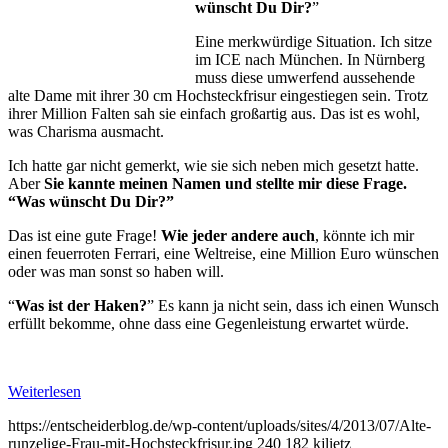
wünscht Du Dir?
”
Eine merkwürdige Situation. Ich sitze
im ICE nach München. In Nürnberg
muss diese umwerfend aussehende
alte Dame mit ihrer 30 cm Hochsteckfrisur eingestiegen sein. Trotz
ihrer Million Falten sah sie einfach großartig aus. Das ist es wohl,
was Charisma ausmacht.
Ich hatte gar nicht gemerkt, wie sie sich neben mich gesetzt hatte.
Aber
Sie kannte meinen Namen und stellte mir diese Frage.
“Was wünscht Du Dir?”
Das ist eine gute Frage!
Wie jeder andere auch
, könnte ich mir
einen feuerroten Ferrari, eine Weltreise, eine Million Euro wünschen
oder was man sonst so haben will.
“
Was ist der Haken?
” Es kann ja nicht sein, dass ich einen Wunsch
erfüllt bekomme, ohne dass eine Gegenleistung erwartet würde.
Weiterlesen
https://entscheiderblog.de/wp-content/uploads/sites/4/2013/07/Alte-
runzelige-Frau-mit-Hochsteckfrisur.jpg
240
182
kjlietz