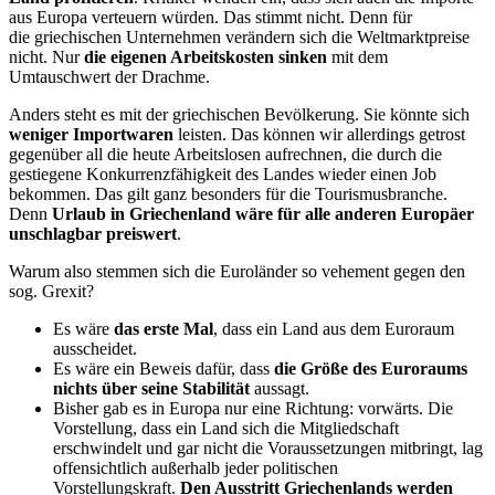
aus Europa verteuern würden. Das stimmt nicht. Denn für
die griechischen Unternehmen verändern sich die Weltmarktpreise
nicht. Nur
die eigenen Arbeitskosten sinken
mit dem
Umtauschwert der Drachme.
Anders steht es mit der griechischen Bevölkerung. Sie könnte sich
weniger Importwaren
leisten. Das können wir allerdings getrost
gegenüber all die heute Arbeitslosen aufrechnen, die durch die
gestiegene Konkurrenzfähigkeit des Landes wieder einen Job
bekommen. Das gilt ganz besonders für die Tourismusbranche.
Denn
Urlaub in Griechenland wäre für alle anderen Europäer
unschlagbar preiswert
.
Warum also stemmen sich die Euroländer so vehement gegen den
sog. Grexit?
Es wäre
das erste Mal
, dass ein Land aus dem Euroraum
ausscheidet.
Es wäre ein Beweis dafür, dass
die Größe des Euroraums
nichts über seine Stabilität
aussagt.
Bisher gab es in Europa nur eine Richtung: vorwärts. Die
Vorstellung, dass ein Land sich die Mitgliedschaft
erschwindelt und gar nicht die Voraussetzungen mitbringt, lag
offensichtlich außerhalb jeder politischen
Vorstellungskraft.
Den Ausstritt Griechenlands werden