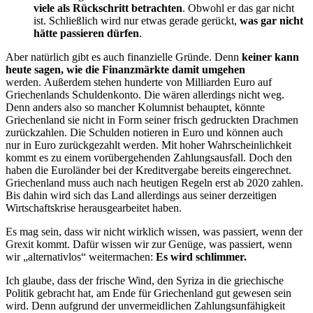
viele als Rückschritt betrachten
. Obwohl er das gar nicht
ist. Schließlich wird nur etwas gerade gerückt,
was gar nicht
hätte passieren dürfen
.
Aber natürlich gibt es auch finanzielle Gründe. Denn
keiner kann
heute sagen, wie die Finanzmärkte damit umgehen
werden. Außerdem stehen hunderte von Milliarden Euro auf
Griechenlands Schuldenkonto. Die wären allerdings nicht weg.
Denn anders also so mancher Kolumnist behauptet, könnte
Griechenland sie nicht in Form seiner frisch gedruckten Drachmen
zurückzahlen. Die Schulden notieren in Euro und können auch
nur in Euro zurückgezahlt werden. Mit hoher Wahrscheinlichkeit
kommt es zu einem vorübergehenden Zahlungsausfall. Doch den
haben die Euroländer bei der Kreditvergabe bereits eingerechnet.
Griechenland muss auch nach heutigen Regeln erst ab 2020 zahlen.
Bis dahin wird sich das Land allerdings aus seiner derzeitigen
Wirtschaftskrise herausgearbeitet haben.
Es mag sein, dass wir nicht wirklich wissen, was passiert, wenn der
Grexit kommt. Dafür wissen wir zur Genüge, was passiert, wenn
wir „alternativlos“ weitermachen:
Es wird schlimmer.
Ich glaube, dass der frische Wind, den Syriza in die griechische
Politik gebracht hat, am Ende für Griechenland gut gewesen sein
wird. Denn aufgrund der unvermeidlichen Zahlungsunfähigkeit