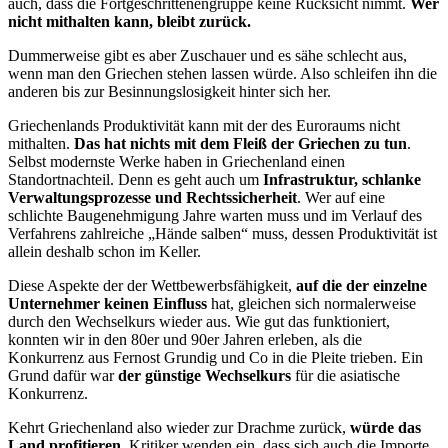
auch, dass die Fortgeschrittenengruppe keine Rücksicht nimmt.
Wer
nicht mithalten kann, bleibt zurück.
Dummerweise gibt es aber Zuschauer und es sähe schlecht aus,
wenn man den Griechen stehen lassen würde. Also schleifen ihn die
anderen bis zur Besinnungslosigkeit hinter sich her.
Griechenlands Produktivität kann mit der des Euroraums nicht
mithalten.
Das hat nichts mit dem Fleiß der Griechen zu tun
.
Selbst modernste Werke haben in Griechenland einen
Standortnachteil. Denn es geht auch um
Infrastruktur, schlanke
Verwaltungsprozesse und Rechtssicherheit
. Wer auf eine
schlichte Baugenehmigung Jahre warten muss und im Verlauf des
Verfahrens zahlreiche „Hände salben“ muss, dessen Produktivität ist
allein deshalb schon im Keller.
Diese Aspekte der der Wettbewerbsfähigkeit,
auf die der einzelne
Unternehmer keinen Einfluss
hat, gleichen sich normalerweise
durch den Wechselkurs wieder aus. Wie gut das funktioniert,
konnten wir in den 80er und 90er Jahren erleben, als die
Konkurrenz aus Fernost Grundig und Co in die Pleite trieben. Ein
Grund dafür war
der günstige Wechselkurs
für die asiatische
Konkurrenz.
Kehrt Griechenland also wieder zur Drachme zurück,
würde das
Land profitieren
. Kritiker wenden ein, dass sich auch die Importe