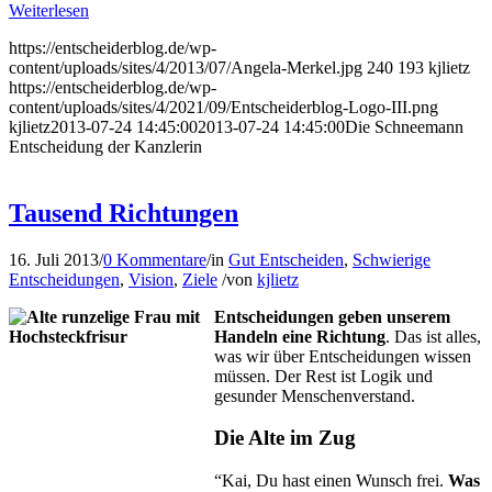
Weiterlesen
https://entscheiderblog.de/wp-
content/uploads/sites/4/2013/07/Angela-Merkel.jpg
240
193
kjlietz
https://entscheiderblog.de/wp-
content/uploads/sites/4/2021/09/Entscheiderblog-Logo-III.png
kjlietz
2013-07-24 14:45:00
2013-07-24 14:45:00
Die Schneemann
Entscheidung der Kanzlerin
Tausend Richtungen
16. Juli 2013
/
0 Kommentare
/
in
Gut Entscheiden
,
Schwierige
Entscheidungen
,
Vision
,
Ziele
/
von
kjlietz
Entscheidungen geben unserem
Handeln eine Richtung
. Das ist alles,
was wir über Entscheidungen wissen
müssen. Der Rest ist Logik und
gesunder Menschenverstand.
Die Alte im Zug
“Kai, Du hast einen Wunsch frei.
Was