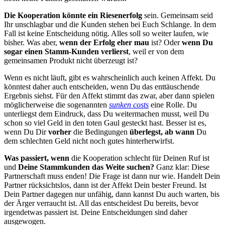
Die Kooperation könnte ein Riesenerfolg
sein. Gemeinsam seid
Ihr unschlagbar und die Kunden stehen bei Euch Schlange. In dem
Fall ist keine Entscheidung nötig. Alles soll so weiter laufen, wie
bisher. Was aber,
wenn der Erfolg eher mau
ist? Oder
wenn Du
sogar einen Stamm-Kunden verlierst
, weil er von dem
gemeinsamen Produkt nicht überzeugt ist?
Wenn es nicht läuft, gibt es wahrscheinlich auch keinen Affekt. Du
könntest daher auch entscheiden, wenn Du das enttäuschende
Ergebnis siehst. Für den Affekt stimmt das zwar, aber dann spielen
möglicherweise die sogenannten
sunken costs
eine Rolle. Du
unterliegst dem Eindruck, dass Du weitermachen musst, weil Du
schon so viel Geld in den toten Gaul gesteckt hast. Besser ist es,
wenn Du Dir
vorher
die Bedingungen
überlegst, ab wann
Du
dem schlechten Geld nicht noch gutes hinterherwirfst.
Was passiert, wenn
die Kooperation schlecht für Deinen Ruf ist
und
Deine Stammkunden das Weite suchen?
Ganz klar: Diese
Partnerschaft muss enden! Die Frage ist dann nur wie. Handelt Dein
Partner rücksichtslos, dann ist der Affekt Dein bester Freund. Ist
Dein Partner dagegen nur unfähig, dann kannst Du auch warten, bis
der Ärger verraucht ist. All das entscheidest Du bereits, bevor
irgendetwas passiert ist. Deine Entscheidungen sind daher
ausgewogen.