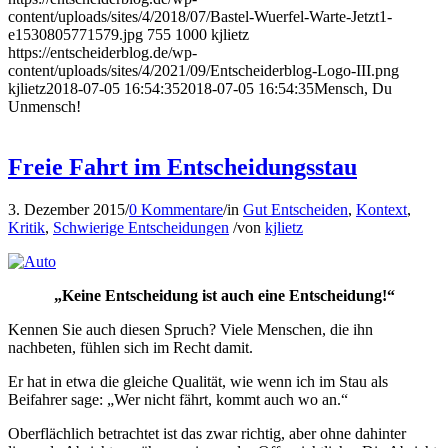
content/uploads/sites/4/2018/07/Bastel-Wuerfel-Warte-Jetzt1-
e1530805771579.jpg
755
1000
kjlietz
https://entscheiderblog.de/wp-
content/uploads/sites/4/2021/09/Entscheiderblog-Logo-III.png
kjlietz
2018-07-05 16:54:35
2018-07-05 16:54:35
Mensch, Du
Unmensch!
Freie Fahrt im Entscheidungsstau
3. Dezember 2015
/
0 Kommentare
/
in
Gut Entscheiden
,
Kontext
,
Kritik
,
Schwierige Entscheidungen
/
von
kjlietz
„Keine Entscheidung ist auch eine Entscheidung!“
Kennen Sie auch diesen Spruch? Viele Menschen, die ihn
nachbeten, fühlen sich im Recht damit.
Er hat in etwa die gleiche Qualität, wie wenn ich im Stau als
Beifahrer sage: „Wer nicht fährt, kommt auch wo an.“
Oberflächlich betrachtet ist das zwar richtig, aber ohne dahinter