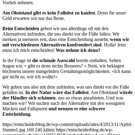
Vorlieb nehmen.
Am Obststand gibt es kein Fallobst zu kaufen
. Denn für unser
Geld erwarten wir nur das Beste.
Beim Entscheiden
geben wir uns allerdings oft mit den
Alternativen zufrieden, die uns direkt vor die Füße fallen. Wir
merken ja meistens erst, dass eine Entscheidung ansteht,
wenn wir
mit verschiedenen Alternativen konfrontiert sind
. Holla! Jetzt
muss ich mich entscheiden!
Was nehme ich denn?
In der Frage ist
die schmale Auswahl
bereits enthalten. Selten
fragen wir, » gibt es denn nichts Besseres? « Nein, wir beklagen
höchstens unsere mangelnden Gestaltungsmöglichkeiten. »Ich kann
gar nicht so, wie ich wollte!«
Wir geben uns also mit dem zufrieden, was uns direkt vor die Füße
gefallen ist.
In der Natur wäre das Fallobst
. Am Obststand
würde
der Händler sich schämen
, uns so etwas anzubieten. Und was
machen wir? Wir suchen nach der Alternative mit den wenigsten
Macken und Fallspuren
und nennen es eine schwere
Entscheidung
.
https://entscheiderblog.de/wp-content/uploads/sites/4/2013/11/Apfel-
Stamm1.jpg
169
240
kjlietz
https://entscheiderblog.de/wp-