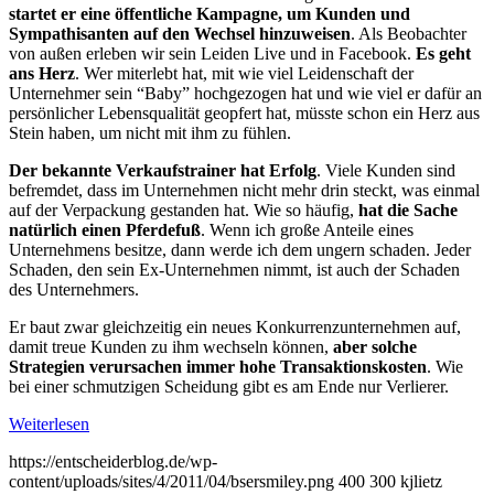
startet er eine öffentliche Kampagne, um Kunden und
Sympathisanten auf den Wechsel hinzuweisen
. Als Beobachter
von außen erleben wir sein Leiden Live und in Facebook.
Es geht
ans Herz
. Wer miterlebt hat, mit wie viel Leidenschaft der
Unternehmer sein “Baby” hochgezogen hat und wie viel er dafür an
persönlicher Lebensqualität geopfert hat, müsste schon ein Herz aus
Stein haben, um nicht mit ihm zu fühlen.
Der bekannte Verkaufstrainer hat Erfolg
. Viele Kunden sind
befremdet, dass im Unternehmen nicht mehr drin steckt, was einmal
auf der Verpackung gestanden hat. Wie so häufig,
hat die Sache
natürlich einen Pferdefuß
. Wenn ich große Anteile eines
Unternehmens besitze, dann werde ich dem ungern schaden. Jeder
Schaden, den sein Ex-Unternehmen nimmt, ist auch der Schaden
des Unternehmers.
Er baut zwar gleichzeitig ein neues Konkurrenzunternehmen auf,
damit treue Kunden zu ihm wechseln können,
aber solche
Strategien verursachen immer hohe Transaktionskosten
. Wie
bei einer schmutzigen Scheidung gibt es am Ende nur Verlierer.
Weiterlesen
https://entscheiderblog.de/wp-
content/uploads/sites/4/2011/04/bsersmiley.png
400
300
kjlietz