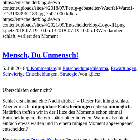
https://entscheiderblog.de/wp-
content/uploads/sites/4/2018/07/Fertig-gebastelter-Wuerfel-Warte1-
e1531989962189.jpg
750
1000
kjlietz
https://entscheiderblog.de/wp-
content/uploads/sites/4/2021/09/Entscheiderblog-Logo-III.png
kjlietz
2018-07-19 10:05:13
2018-07-19 10:05:13
Wer darüber
schläft, verliert den Moment
Mensch, Du Unmensch!
5. Juli 2018
/
0 Kommentare
/
in
Entscheidungsdilemma
,
Erwartungen
,
Schwierige Entscheidungen
,
Strategie
/
von
kjlietz
Überschlafen oder nicht?
Schlaf erst einmal eine Nacht drüber! – Dieser Rat klingt schlau.
Aber er macht
unpopuläre Entscheidungen
nahezu
unmöglich
.
Natürlich treffen wir in der Hitze des Moments schon einmal
Entscheidungen, die wir später bitter bereuen. Warum also nicht
einfach etwas warten und in einem ruhigen Moment abgewogener
entscheiden?
Fans der
preußischen Nacht
sollten ab hier vielleicht nicht mehr