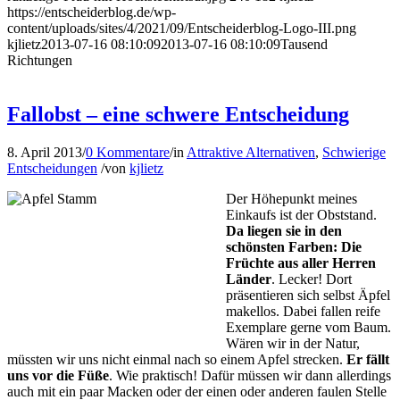
https://entscheiderblog.de/wp-
content/uploads/sites/4/2021/09/Entscheiderblog-Logo-III.png
kjlietz
2013-07-16 08:10:09
2013-07-16 08:10:09
Tausend
Richtungen
Fallobst – eine schwere Entscheidung
8. April 2013
/
0 Kommentare
/
in
Attraktive Alternativen
,
Schwierige
Entscheidungen
/
von
kjlietz
Der Höhepunkt meines
Einkaufs ist der Obststand.
Da liegen sie in den
schönsten Farben: Die
Früchte aus aller Herren
Länder
. Lecker! Dort
präsentieren sich selbst Äpfel
makellos. Dabei fallen reife
Exemplare gerne vom Baum.
Wären wir in der Natur,
müssten wir uns nicht einmal nach so einem Apfel strecken.
Er fällt
uns vor die Füße
. Wie praktisch! Dafür müssen wir dann allerdings
auch mit ein paar Macken oder der einen oder anderen faulen Stelle