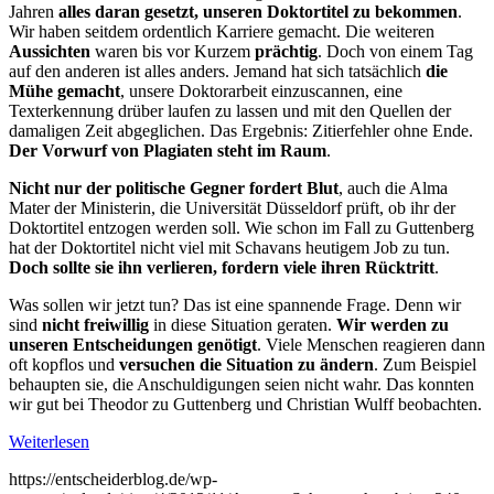
Jahren
alles daran gesetzt, unseren Doktortitel zu bekommen
.
Wir haben seitdem ordentlich Karriere gemacht. Die weiteren
Aussichten
waren bis vor Kurzem
prächtig
. Doch von einem Tag
auf den anderen ist alles anders. Jemand hat sich tatsächlich
die
Mühe gemacht
, unsere Doktorarbeit einzuscannen, eine
Texterkennung drüber laufen zu lassen und mit den Quellen der
damaligen Zeit abgeglichen. Das Ergebnis: Zitierfehler ohne Ende.
Der Vorwurf von Plagiaten steht im Raum
.
Nicht nur der politische Gegner fordert Blut
, auch die Alma
Mater der Ministerin, die Universität Düsseldorf prüft, ob ihr der
Doktortitel entzogen werden soll. Wie schon im Fall zu Guttenberg
hat der Doktortitel nicht viel mit Schavans heutigem Job zu tun.
Doch sollte sie ihn verlieren, fordern viele ihren Rücktritt
.
Was sollen wir jetzt tun? Das ist eine spannende Frage. Denn wir
sind
nicht freiwillig
in diese Situation geraten.
Wir werden zu
unseren Entscheidungen genötigt
. Viele Menschen reagieren dann
oft kopflos und
versuchen die Situation zu ändern
. Zum Beispiel
behaupten sie, die Anschuldigungen seien nicht wahr. Das konnten
wir gut bei Theodor zu Guttenberg und Christian Wulff beobachten.
Weiterlesen
https://entscheiderblog.de/wp-