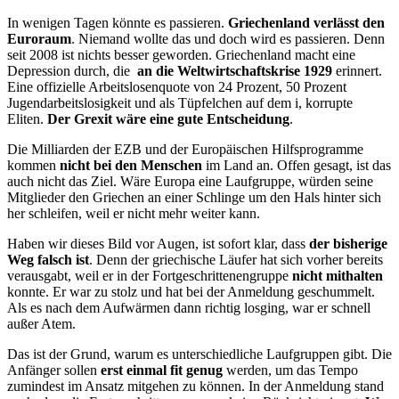
In wenigen Tagen könnte es passieren.
Griechenland verlässt den
Euroraum
. Niemand wollte das und doch wird es passieren. Denn
seit 2008 ist nichts besser geworden. Griechenland macht eine
Depression durch, die
an die Weltwirtschaftskrise 1929
erinnert.
Eine offizielle Arbeitslosenquote von 24 Prozent, 50 Prozent
Jugendarbeitslosigkeit und als Tüpfelchen auf dem i, korrupte
Eliten.
Der Grexit wäre eine gute Entscheidung
.
Die Milliarden der EZB und der Europäischen Hilfsprogramme
kommen
nicht bei den Menschen
im Land an. Offen gesagt, ist das
auch nicht das Ziel. Wäre Europa eine Laufgruppe, würden seine
Mitglieder den Griechen an einer Schlinge um den Hals hinter sich
her schleifen, weil er nicht mehr weiter kann.
Haben wir dieses Bild vor Augen, ist sofort klar, dass
der bisherige
Weg falsch ist
. Denn der griechische Läufer hat sich vorher bereits
verausgabt, weil er in der Fortgeschrittenengruppe
nicht mithalten
konnte. Er war zu stolz und hat bei der Anmeldung geschummelt.
Als es nach dem Aufwärmen dann richtig losging, war er schnell
außer Atem.
Das ist der Grund, warum es unterschiedliche Laufgruppen gibt. Die
Anfänger sollen
erst einmal fit genug
werden, um das Tempo
zumindest im Ansatz mitgehen zu können. In der Anmeldung stand