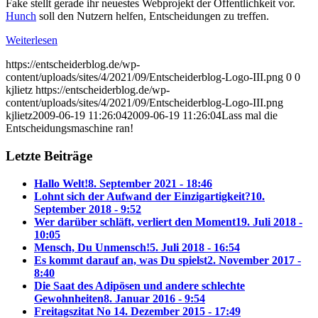
Fake stellt gerade ihr neuestes Webprojekt der Öffentlichkeit vor.
Hunch
soll den Nutzern helfen, Entscheidungen zu treffen.
Weiterlesen
https://entscheiderblog.de/wp-
content/uploads/sites/4/2021/09/Entscheiderblog-Logo-III.png
0
0
kjlietz
https://entscheiderblog.de/wp-
content/uploads/sites/4/2021/09/Entscheiderblog-Logo-III.png
kjlietz
2009-06-19 11:26:04
2009-06-19 11:26:04
Lass mal die
Entscheidungsmaschine ran!
Letzte Beiträge
Hallo Welt!
8. September 2021 - 18:46
Lohnt sich der Aufwand der Einzigartigkeit?
10.
September 2018 - 9:52
Wer darüber schläft, verliert den Moment
19. Juli 2018 -
10:05
Mensch, Du Unmensch!
5. Juli 2018 - 16:54
Es kommt darauf an, was Du spielst
2. November 2017 -
8:40
Die Saat des Adipösen und andere schlechte
Gewohnheiten
8. Januar 2016 - 9:54
Freitagszitat No 1
4. Dezember 2015 - 17:49