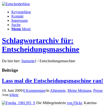
Keynoteblog
Kontakt
Impressum
Suche
Menü
Menü
Schlagwortarchiv für:
Entscheidungsmaschine
Du bist hier:
Startseite
1
/
Entscheidungsmaschine
Beiträge
Lass mal die Entscheidungsmaschine ran!
19. Juni 2009
/
0 Kommentare
/
in
Allgemein
,
Meine Meinung
,
Presse
/
von
kjlietz
Die Mitbegründerin
von Flickr
, Katerina