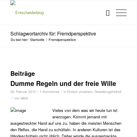
Schlagwortarchiv für: Fremdperspektive
Du bist hier:
Startseite
/
Fremdperspektive
Beiträge
Dumme Regeln und der freie Wille
/
/
26. Februar 2010
1 Kommentar
in
Einfach umsetzen
,
Gestaltungsfreiheit
/
von
kjlietz
Vieles von dem was wir heute tun ist
anerzogen. Kommt jemand mit
ausgestreckter Hand auf uns zu, haben die meisten Menschen
den Reflex, die Hand zu schütteln. In anderen Kulturen ist das
Händeschütteln nicht üblich. Daher würde die ausgestreckte