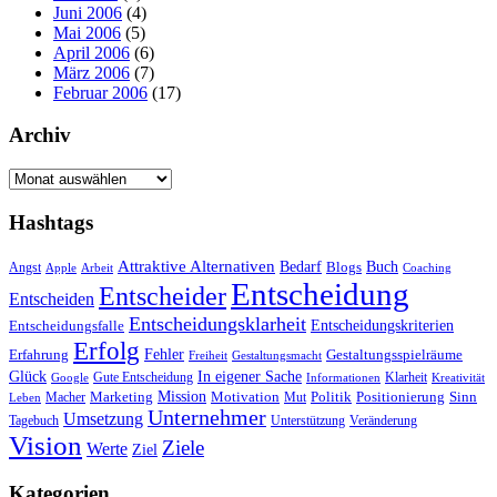
Juni 2006
(4)
Mai 2006
(5)
April 2006
(6)
März 2006
(7)
Februar 2006
(17)
Archiv
Archiv
Hashtags
Attraktive Alternativen
Buch
Bedarf
Angst
Blogs
Apple
Arbeit
Coaching
Entscheidung
Entscheider
Entscheiden
Entscheidungsklarheit
Entscheidungskriterien
Entscheidungsfalle
Erfolg
Fehler
Erfahrung
Gestaltungsspielräume
Freiheit
Gestaltungsmacht
Glück
In eigener Sache
Gute Entscheidung
Klarheit
Google
Informationen
Kreativität
Mission
Marketing
Motivation
Politik
Positionierung
Sinn
Macher
Mut
Leben
Unternehmer
Umsetzung
Tagebuch
Unterstützung
Veränderung
Vision
Ziele
Werte
Ziel
Kategorien