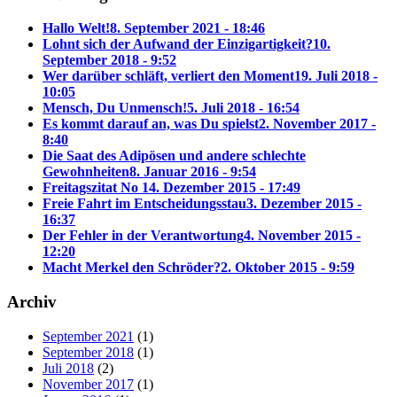
Hallo Welt!
8. September 2021 - 18:46
Lohnt sich der Aufwand der Einzigartigkeit?
10.
September 2018 - 9:52
Wer darüber schläft, verliert den Moment
19. Juli 2018 -
10:05
Mensch, Du Unmensch!
5. Juli 2018 - 16:54
Es kommt darauf an, was Du spielst
2. November 2017 -
8:40
Die Saat des Adipösen und andere schlechte
Gewohnheiten
8. Januar 2016 - 9:54
Freitagszitat No 1
4. Dezember 2015 - 17:49
Freie Fahrt im Entscheidungsstau
3. Dezember 2015 -
16:37
Der Fehler in der Verantwortung
4. November 2015 -
12:20
Macht Merkel den Schröder?
2. Oktober 2015 - 9:59
Archiv
September 2021
(1)
September 2018
(1)
Juli 2018
(2)
November 2017
(1)