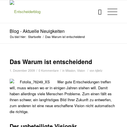
Blog - Aktuelle Neuigkeiten
Du bist hier:
Startseite
/
Das Warum ist entscheidend
Das Warum ist entscheidend
/
/
/
1. Dezember 2009
0 Kommentare
in
Mission
,
Vision
von
kjlietz
Wer gute Entscheidungen treffen
will, muss wissen wo er in einigen Jahren stehen will. Damit
haben allerdings viele Menschen Probleme. Zum einen fällt es
ihnen schwer, ein langfristiges Bild Ihrer Zukunft zu entwerfen,
zum anderen ist eine neue erschaffene Vision nicht automatisch
die richtige.
Der unbeteiligte Visionär