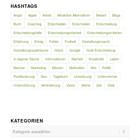
HASHTAGS
Angst
Apple
Arbeit
Attraktive Alternativen
Bedarf
Blogs
Buch
Coaching
Entscheiden
Entscheider
Entscheidung
Entscheidungsfalle
Entscheidungsklarheit
Entscheidungskriterien
Erfahrung
Erfolg
Fehler
Freiheit
Gestaltungsmacht
Gestaltungsspielräume
Glück
Google
Gute Entscheidung
In eigener Sache
Informationen
Klarheit
Kreativität
Leben
Macher
Marketing
Mission
Motivation
Mut
Politik
Positionierung
Sinn
Tagebuch
Umsetzung
Unternehmer
Unterstützung
Veränderung
Vision
Werte
Ziel
Ziele
KATEGORIEN
Kategorien