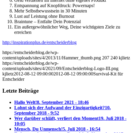
Geld verdienen im Internet ohne eigenes Produkt
Entspannung auf Knopfdruck: Powernaps!
Mehr Selbstbewusstsein in 30 Minuten
Lust auf Leistung ohne Burnout
Braintune – Entfalte Dein Potenzial
Ein außergewöhnlicher Weg, Deine wichtigsten Ziele zu
erreichen
http://inspirationplus.de/entscheiderblog
https://entscheiderblog.de/wp-
content/uploads/sites/4/2013/11/Hammer_thumb.png
207
240
kjlietz
https://entscheiderblog.de/wp-
content/uploads/sites/4/2021/09/Entscheiderblog-Logo-III.png
kjlietz
2012-08-12 09:00:00
2012-08-12 09:00:00
Survival-Kit für
Entscheider
Letzte Beiträge
Hallo Welt!
8. September 2021 - 18:46
Lohnt sich der Aufwand der Einzigartigkeit?
10.
September 2018 - 9:52
Wer darüber schläft, verliert den Moment
19. Juli 2018 -
10:05
Mensch, Du Unmensch!
5. Juli 2018 - 16:54