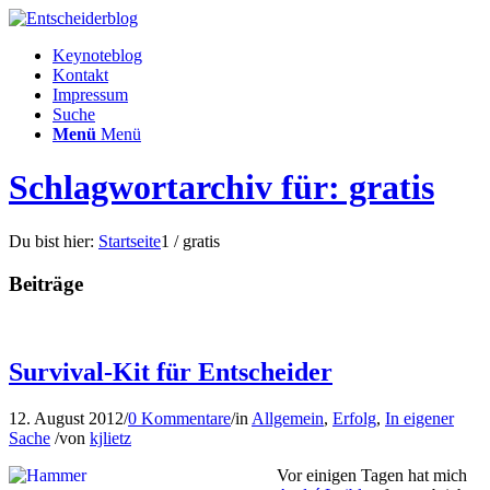
Keynoteblog
Kontakt
Impressum
Suche
Menü
Menü
Schlagwortarchiv für: gratis
Du bist hier:
Startseite
1
/
gratis
Beiträge
Survival-Kit für Entscheider
12. August 2012
/
0 Kommentare
/
in
Allgemein
,
Erfolg
,
In eigener
Sache
/
von
kjlietz
Vor einigen Tagen hat mich