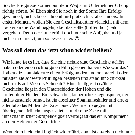
Solche Ereignisse können auf dem Weg zum Unternehmer-Olymp
richtig stören. 😐 Eben sind Sie noch in der Sonne Ihre Erfolgs
gewandelt, nichts böses ahnend und plötzlich ist alles anders. Im
ersten Moment wollen Sie den Geschäftspartner vielleicht mit dem
Tacker an die Wand nageln, aber das sollte (hoffentlich) bald
vergehen. Denn der Gute erfüllt doch nur seine Aufgabe und je
mehr es schmerzt, um so besser ist er. 😮
Was soll denn das jetzt schon wieder heißen?
Wie lange ist es her, dass Sie eine richtig gute Geschichte gehört
haben oder einen richtig guten Film gesehen haben? Wie war das?
Haben die Hauptakteure einen Erfolg an den anderen gereiht oder
mussten sie schwere Prüfungen bestehen und stand ihr Schicksal
mehrmals auf Messers Schneide? Eine richtig gut erzählte
Geschichte liegt in den Unterschieden der Höhen und die
Tiefen ihrer Helden. Ein schwacher, lächerlicher Gegenspieler, der
nichts zustande bringt, ist ein absoluter Spannungskiller und erregt
allenfalls das Mitleid der Zuschauer. Wenn er dagegen mit
überlegenen Mitteln ausgestattet ist und seine Ziele mit
unnachahmlicher Skrupellosigkeit verfolgt ist das ein Kompliment
an den Helden der Geschichte.
Wenn dem Held ein Unglück widerfährt, dann ist das eben nicht nur