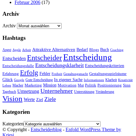
Februar 2006
(17)
Archiv
Archiv
Hashtags
Attraktive Alternativen
Buch
Bedarf
Angst
Blogs
Apple
Arbeit
Coaching
Entscheidung
Entscheider
Entscheiden
Entscheidungsklarheit
Entscheidungskriterien
Entscheidungsfalle
Erfolg
Fehler
Erfahrung
Gestaltungsspielräume
Freiheit
Gestaltungsmacht
Glück
In eigener Sache
Gute Entscheidung
Klarheit
Google
Informationen
Kreativität
Mission
Marketing
Motivation
Politik
Positionierung
Sinn
Macher
Mut
Leben
Unternehmer
Umsetzung
Tagebuch
Unterstützung
Veränderung
Vision
Ziele
Werte
Ziel
Kategorien
Kategorien
© Copyright -
Entscheiderblog
-
Enfold WordPress Theme by
Kriesi