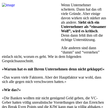
Wenn Unternehmer
scheitern. Dann hat das oft
viele Gründe. Aber einige
davon wirken sich stärker aus
als andere.
Sieht sich ein
Unternehmer als “ein­sa­mer
Wolf”, wird es kritisch
.
Denn dann fehlt ihm oft die
rich­ti­ge Unterstützung.
Alle anderen sind dann
“dumm” und “verstehen”
einfach nicht, worum es geht. Wie in dem fol­ge­nden
Gesprächsausschnitt.
»Warum hat es mit Ihrem Unternehmen denn nicht geklappt!«
»Das waren viele Faktoren. Aber der Hauptfaktor war wohl, dass
sich alle gegen mich verschworen hatten.«
»Wie das?«
»Die Banken wollten mir nicht genügend Geld geben, die VC-
Geber hatten völlig unrealistische Vorstellungen über das Erreichen
des Break Even Points und die KfW kann man ja völlig abhaken.«