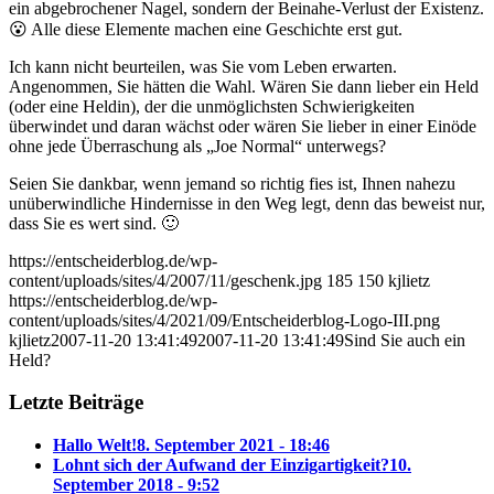
ein abgebrochener Nagel, sondern der Beinahe-Verlust der Existenz.
😮 Alle diese Elemente machen eine Geschichte erst gut.
Ich kann nicht beurteilen, was Sie vom Leben erwarten.
Angenommen, Sie hätten die Wahl. Wären Sie dann lieber ein Held
(oder eine Heldin), der die unmöglichsten Schwierigkeiten
überwindet und daran wächst oder wären Sie lieber in einer Einöde
ohne jede Überraschung als „Joe Normal“ unterwegs?
Seien Sie dankbar, wenn jemand so richtig fies ist, Ihnen nahezu
unüberwindliche Hindernisse in den Weg legt, denn das beweist nur,
dass Sie es wert sind. 🙂
https://entscheiderblog.de/wp-
content/uploads/sites/4/2007/11/geschenk.jpg
185
150
kjlietz
https://entscheiderblog.de/wp-
content/uploads/sites/4/2021/09/Entscheiderblog-Logo-III.png
kjlietz
2007-11-20 13:41:49
2007-11-20 13:41:49
Sind Sie auch ein
Held?
Letzte Beiträge
Hallo Welt!
8. September 2021 - 18:46
Lohnt sich der Aufwand der Einzigartigkeit?
10.
September 2018 - 9:52