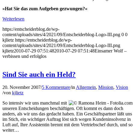
»Hat Sie das zum Aufgeben gezwungen?«
Weiterlesen
https://entscheiderblog.de/wp-
content/uploads/sites/4/2021/09/Entscheiderblog-Logo-III.png
0
0
kjlietz
https://entscheiderblog.de/wp-
content/uploads/sites/4/2021/09/Entscheiderblog-Logo-III.png
kjlietz
2010-07-29 07:51:48
2010-07-29 07:51:48
Einsamer Wolf –
verbissen und erfolglos
Sind Sie auch ein Held?
20. November 2007
/
5 Kommentare
/
in
Allgemein
,
Mission
,
Vision
/
von
kjlietz
So intensiv wir uns manchmal mit
unseren Entscheidungen beschäftigen. Oft kommt es dann doch
anders, als wir uns das gedacht haben. Ein Geschäftspartner läßt uns
im Stich, ein wichtiger Auftrag löst sich wegen Kundeninsolvenz in
Luft auf, Ihre Assistentin brennt mit dem Vertriebschef durch, und so
weiter…