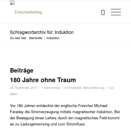
Schlagwortarchiv für: Induktion
Du bist hier:
Startseite
/
Induktion
Beiträge
180 Jahre ohne Traum
/
/
/
25. November 2011
1 Kommentar
in
Kreativität
,
Meine Meinung
von
kjlietz
Vor 180 Jahren entdeckte der englische Forscher Michael
Faraday die Stromerzeugung mittels magnetischer Induktion. Bei
der Bewegung eines Leiters durch ein magnetisches Feld kommt
es zu Ladungstren­nung und zum Stromfluss.