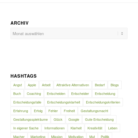
ARCHIV
HASHTAGS
Angst
Apple
Arbeit
Attraktive Alternativen
Bedarf
Blogs
Buch
Coaching
Entscheiden
Entscheider
Entscheidung
Entscheidungsfalle
Entscheidungsklarheit
Entscheidungskriterien
Erfahrung
Erfolg
Fehler
Freiheit
Gestaltungsmacht
Gestaltungsspielräume
Glück
Google
Gute Entscheidung
In eigener Sache
Informationen
Klarheit
Kreativität
Leben
Macher
Marketing
Mission
Motivation
Mut
Politik