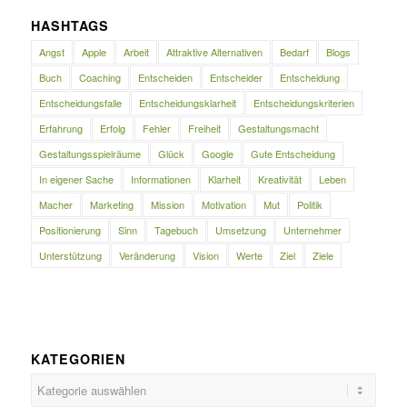
HASHTAGS
Angst
Apple
Arbeit
Attraktive Alternativen
Bedarf
Blogs
Buch
Coaching
Entscheiden
Entscheider
Entscheidung
Entscheidungsfalle
Entscheidungsklarheit
Entscheidungskriterien
Erfahrung
Erfolg
Fehler
Freiheit
Gestaltungsmacht
Gestaltungsspielräume
Glück
Google
Gute Entscheidung
In eigener Sache
Informationen
Klarheit
Kreativität
Leben
Macher
Marketing
Mission
Motivation
Mut
Politik
Positionierung
Sinn
Tagebuch
Umsetzung
Unternehmer
Unterstützung
Veränderung
Vision
Werte
Ziel
Ziele
KATEGORIEN
Kategorien