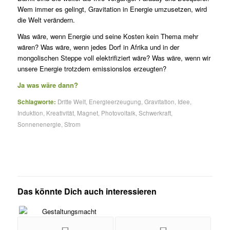
Wem immer es gelingt, Gravitation in Energie umzusetzen, wird
die Welt verändern.
Was wäre, wenn Energie und seine Kosten kein Thema mehr
wären? Was wäre, wenn jedes Dorf in Afrika und in der
mongolischen Steppe voll elektrifiziert wäre? Was wäre, wenn wir
unsere Energie trotzdem emissionslos erzeugten?
Ja was wäre dann?
Schlagworte:
Dritte Welt
,
Energieerzeugung
,
Gravitation
,
Idee
,
Induktion
,
Kreativität
,
Magnet
,
Photovoltaik
,
Schwerkraft
,
Sonnenenergie
,
Strom
Das könnte Dich auch interessieren