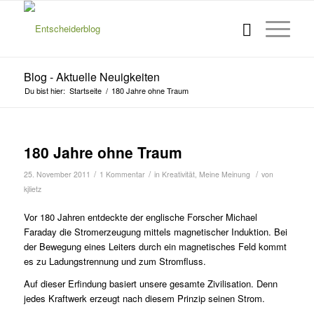
Blog - Aktuelle Neuigkeiten
Du bist hier:
Startseite
/
180 Jahre ohne Traum
180 Jahre ohne Traum
/
/
/
25. November 2011
1 Kommentar
in
Kreativität
,
Meine Meinung
von
kjlietz
Vor 180 Jahren entdeckte der englische Forscher Michael
Faraday die Stromerzeugung mittels magnetischer Induktion. Bei
der Bewegung eines Leiters durch ein magnetisches Feld kommt
es zu Ladungstren­nung und zum Stromfluss.
Auf dieser Erfindung basiert unsere gesamte Zivilisation. Denn
jedes Kraftwerk erzeugt nach diesem Prinzip seinen Strom.