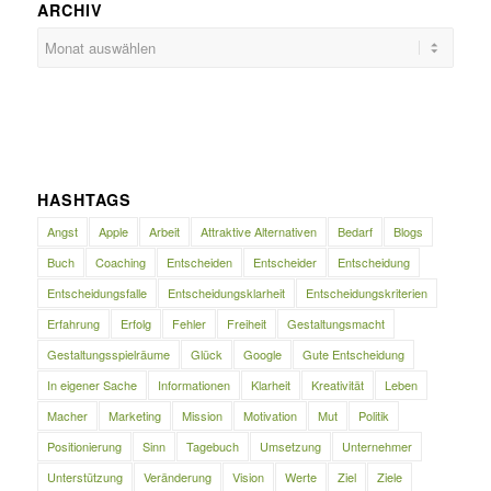
ARCHIV
HASHTAGS
Angst
Apple
Arbeit
Attraktive Alternativen
Bedarf
Blogs
Buch
Coaching
Entscheiden
Entscheider
Entscheidung
Entscheidungsfalle
Entscheidungsklarheit
Entscheidungskriterien
Erfahrung
Erfolg
Fehler
Freiheit
Gestaltungsmacht
Gestaltungsspielräume
Glück
Google
Gute Entscheidung
In eigener Sache
Informationen
Klarheit
Kreativität
Leben
Macher
Marketing
Mission
Motivation
Mut
Politik
Positionierung
Sinn
Tagebuch
Umsetzung
Unternehmer
Unterstützung
Veränderung
Vision
Werte
Ziel
Ziele