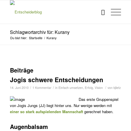
Schlagwortarchiv für: Kurany
Du bist hier:
Startseite
/
Kurany
Beiträge
Jogis schwere Entscheidungen
/
/
/
14. Juni 2010
1 Kommentar
in
Einfach umsetzen
,
Erfolg
,
Vision
von
kjlietz
Das erste Gruppenspiel
von Jogis Jungs (JJ) liegt hinter uns. Nur wenige werden mit
einer so stark aufspielenden Mannschaft
gerechnet haben.
Augenbalsam