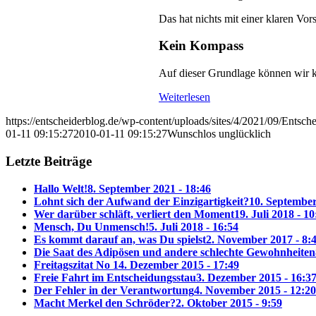
Das hat nichts mit einer klaren Vor
Kein Kompass
Auf dieser Grundlage können wir k
Weiterlesen
https://entscheiderblog.de/wp-content/uploads/sites/4/2021/09/Entsch
01-11 09:15:27
2010-01-11 09:15:27
Wunschlos unglücklich
Letzte Beiträge
Hallo Welt!
8. September 2021 - 18:46
Lohnt sich der Aufwand der Einzigartigkeit?
10. September
Wer darüber schläft, verliert den Moment
19. Juli 2018 - 10
Mensch, Du Unmensch!
5. Juli 2018 - 16:54
Es kommt darauf an, was Du spielst
2. November 2017 - 8:
Die Saat des Adipösen und andere schlechte Gewohnheiten
Freitagszitat No 1
4. Dezember 2015 - 17:49
Freie Fahrt im Entscheidungsstau
3. Dezember 2015 - 16:3
Der Fehler in der Verantwortung
4. November 2015 - 12:20
Macht Merkel den Schröder?
2. Oktober 2015 - 9:59