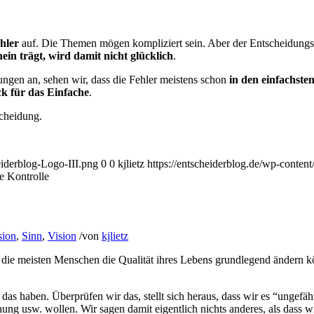
hler
auf. Die Themen mögen kompliziert sein. Aber der Entscheidungsp
in trägt, wird damit nicht glücklich
.
ngen an, sehen wir, dass die Fehler meistens schon
in den einfachst
ck für das Einfache
.
cheidung.
eiderblog-Logo-III.png
0
0
kjlietz
https://entscheiderblog.de/wp-conten
e Kontrolle
sion
,
Sinn
,
Vision
/
von
kjlietz
 die meisten Menschen die Qualität ihres Lebens grundlegend ändern kön
das haben. Überprüfen wir das, stellt sich heraus, dass wir es “ungefä
ng usw. wollen. Wir sagen damit eigentlich nichts anderes, als dass wi