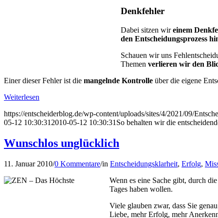
Denkfehler
Dabei sitzen wir
einem Denkfe
den Entscheidungsprozess hine
Schauen wir uns Fehlentscheidu
Themen
verlieren wir den Bli
Einer dieser Fehler ist die
mangelnde Kontrolle
über die eigene Ents
Weiterlesen
https://entscheiderblog.de/wp-content/uploads/sites/4/2021/09/Entsch
05-12 10:30:31
2010-05-12 10:30:31
So behalten wir die entscheidend
Wunschlos unglücklich
11. Januar 2010
/
0 Kommentare
/
in
Entscheidungsklarheit
,
Erfolg
,
Mis
Wenn es eine Sache gibt, durch die
Tages haben wollen.
Viele glauben zwar, dass Sie genau 
Liebe, mehr Erfolg, mehr Anerkennu