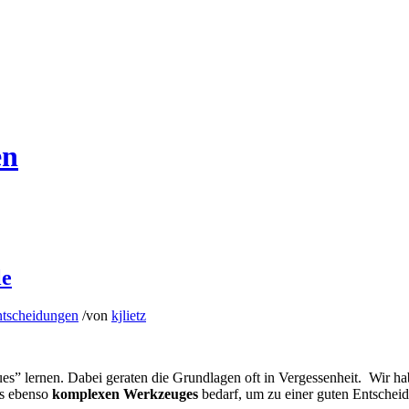
en
le
ntscheidungen
/
von
kjlietz
” lernen. Dabei geraten die Grundlagen oft in Ver­gessenheit. Wir h
es ebenso
komplexen Werkzeu­ges
bedarf, um zu einer guten Entsche