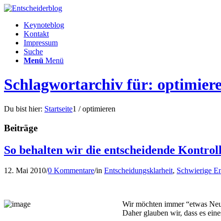
Keynoteblog
Kontakt
Impressum
Suche
Menü
Menü
Schlagwortarchiv für: optimier
Du bist hier:
Startseite
1
/
optimieren
Beiträge
So behalten wir die entscheidende Kontrol
12. Mai 2010
/
0 Kommentare
/
in
Entscheidungsklarheit
,
Schwierige E
Wir möchten immer “etwas Neues
Daher glauben wir, dass es ein