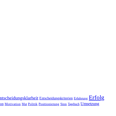
Erfolg
ntscheidungsklarheit
Entscheidungskriterien
Erfahrung
Umsetzung
ion
Motivation
Politik
Positionierung
Sinn
Mut
Tagebuch