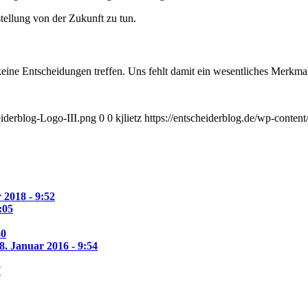
stellung von der Zukunft zu tun.
eine Entscheidungen treffen. Uns fehlt damit ein wesentliches Merkma
eiderblog-Logo-III.png
0
0
kjlietz
https://entscheiderblog.de/wp-conten
 2018 - 9:52
:05
40
8. Januar 2016 - 9:54
7