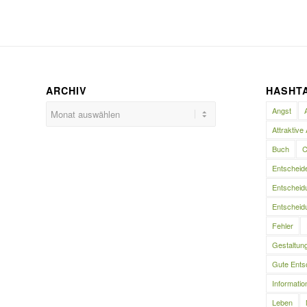
ARCHIV
HASHT
Angst
Attraktive 
Buch
C
Entscheid
Entscheidu
Entscheidu
Fehler
Gestaltun
Gute Ents
Informatio
Leben