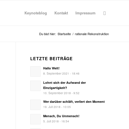
Keynoteblog
Kontakt
Impressum
Du bist hier:
Startseite
/
rationale Rekonstruktion
LETZTE BEITRÄGE
Hallo Welt!
8. September 2021 - 18:46
Lohnt sich der Aufwand der
Einzigartigkeit?
10. September 2018 - 9:52
Wer darüber schläft, verliert den Moment
19. Juli 2018 - 10:05
Mensch, Du Unmensch!
5. Juli 2018 - 16:54