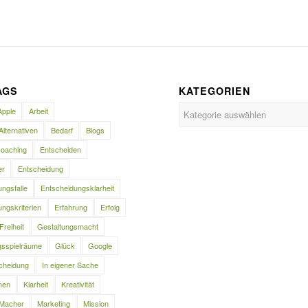
AGS
KATEGORIEN
Kategorien
Apple
Arbeit
Alternativen
Bedarf
Blogs
oaching
Entscheiden
er
Entscheidung
ngsfalle
Entscheidungsklarheit
ngskriterien
Erfahrung
Erfolg
Freiheit
Gestaltungsmacht
gsspielräume
Glück
Google
cheidung
In eigener Sache
nen
Klarheit
Kreativität
Macher
Marketing
Mission