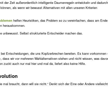
it der Zeit außerordentlich intelligente Daumenregeln entwickeln und dadurch
 können, als wenn wir bewusst Alternativen mit allen unseren Kriterien
roblemen
helfen Heuristiken, das Problem so zu vereinfachen, dass am Ende
gen herauskommen.
lle unbewusst. Selbst strukturierte Entscheider machen das.
gs bei Entscheidungen, die uns Kopfzerbrechen bereiten. Es kann vorkommen 
g –, dass wir vor mehreren Wahlalternativen stehen und nicht wissen, was davo
on zuckt auch nur mal hier und mal da, liefert also keine Hilfe.
volution
mal braucht, dann will sie nicht.“ Denkt sich der Eine oder Andere vielleicht