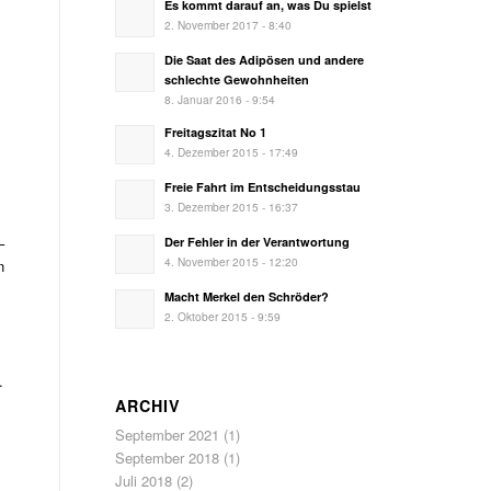
Es kommt darauf an, was Du spielst
2. November 2017 - 8:40
Die Saat des Adipösen und andere
schlechte Gewohnheiten
8. Januar 2016 - 9:54
Freitagszitat No 1
4. Dezember 2015 - 17:49
Freie Fahrt im Entscheidungsstau
3. Dezember 2015 - 16:37
–
Der Fehler in der Verantwortung
4. November 2015 - 12:20
n
Macht Merkel den Schröder?
2. Oktober 2015 - 9:59
.
ARCHIV
September 2021
(1)
September 2018
(1)
Juli 2018
(2)