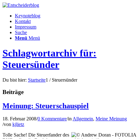
Keynoteblog
Kontakt
Impressum
Suche
Menü
Menü
Schlagwortarchiv für:
Steuersünder
Du bist hier:
Startseite
1
/
Steuersünder
Beiträge
Meinung: Steuerschauspiel
18. Februar 2008
/
0 Kommentare
/
in
Allgemein
,
Meine Meinung
/
von
kjlietz
Tolle Sache! Die Steuerfander des