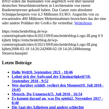
BND sollen die Bankdaten von angeblich weit über tausend
deutschen Steuerhinterziehern in Liechtenstein von einem
Bankenerpresser gekauft haben. Das Ganze zum absoluten
Schnäppchenpreis von 4,3 Millionen EURO. Angsichts von zu
erwartenden 400 Millionen Mehreinnahmen bezeichnet das der eine
oder andere Politiker der GroKo für vertretbar.
Weiterlesen
https://entscheiderblog.de/wp-
content/uploads/sites/4/2021/09/Entscheiderblog-Logo-III.png
0
0
kjlietz
https://entscheiderblog.de/wp-
content/uploads/sites/4/2021/09/Entscheiderblog-Logo-III.png
kjlietz
2008-02-18 14:26:24
2008-02-18 14:26:24
Meinung:
Steuerschauspiel
Letzte Beiträge
Hallo Welt!
8. September 2021 - 18:46
Lohnt sich der Aufwand der Einzigartigkeit?
10.
September 2018 - 9:52
Wer darüber schläft, verliert den Moment
19. Juli 2018 -
10:05
Mensch, Du Unmensch!
5. Juli 2018 - 16:54
Es kommt darauf an, was Du spielst
2. November 2017 -
8:40
Die Saat des Adipösen und andere schlechte