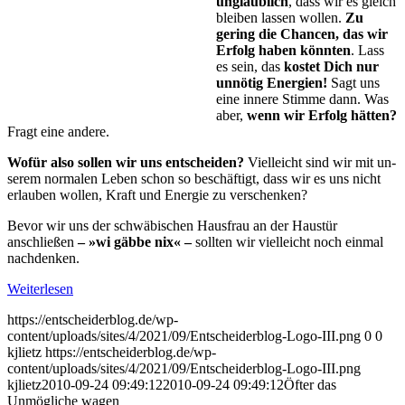
unglaublich
, dass wir es gleich
bleiben lassen wollen.
Zu
gering die Chancen, das wir
Erfolg ha­ben könnten
. Lass
es sein, das
kostet Dich nur
unnötig Ener­gi­en!
Sagt uns
eine innere Stimme dann. Was
aber,
wenn wir Er­folg hätten?
Fragt eine an­de­re.
Wofür also sollen wir uns entscheiden?
Vielleicht sind wir mit un­
se­rem normalen Leben schon so beschäftigt, dass wir es uns nicht
erlauben wollen, Kraft und Energie zu verschenken?
Bevor wir uns der schwäbischen Hausfrau an der Haustür
anschließen
– »wi gäbbe nix« –
sollten wir vielleicht noch einmal
nachdenken.
Weiterlesen
https://entscheiderblog.de/wp-
content/uploads/sites/4/2021/09/Entscheiderblog-Logo-III.png
0
0
kjlietz
https://entscheiderblog.de/wp-
content/uploads/sites/4/2021/09/Entscheiderblog-Logo-III.png
kjlietz
2010-09-24 09:49:12
2010-09-24 09:49:12
Öfter das
Unmögliche wagen