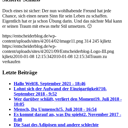
Doch eines ist sicher: Der nun wohlhabende Freund hat jede
Chance, sich einen neuen Sinn für sein Leben zu schaffen.
Eigentlich hat er ja schon Übung darin. Und das nächste Mal kann
er seinen Traum mit etwas mehr Stil umsetzen. 🙂
https://entscheiderblog.de/wp-
content/uploads/sites/4/2014/02/image11.png
314
245
kjlietz
https://entscheiderblog.de/wp-
content/uploads/sites/4/2021/09/Entscheiderblog-Logo-III.png
kjlietz
2010-01-08 12:15:34
2010-01-08 12:15:34
Traum zu
verkaufen
Letzte Beiträge
Hallo Welt!
8. September 2021 - 18:46
Lohnt sich der Aufwand der Einzigartigkeit?
10.
September 2018 - 9:52
Wer darüber schläft, verliert den Moment
19. Juli 2018 -
10:05
Mensch, Du Unmensch!
5. Juli 2018 - 16:54
Es kommt darauf an, was Du spielst
2. November 2017 -
8:40
Die Saat des Adipösen und andere schlechte