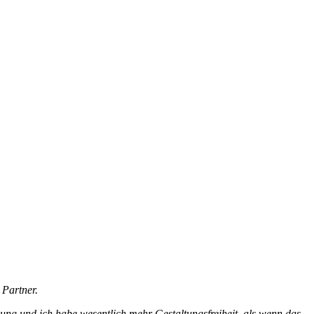
 Partner.
ng und ich habe wesentlich mehr Gestaltungsfreiheit, als wenn das