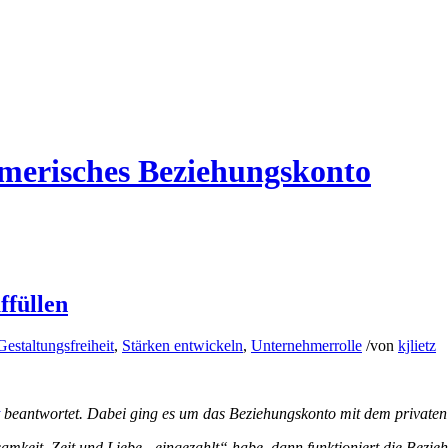
hmerisches Beziehungskonto
ffüllen
Gestaltungsfreiheit
,
Stärken entwickeln
,
Unternehmerrolle
/
von
kjlietz
beantwortet. Dabei ging es um das Beziehungskonto mit dem privaten
eit, Zeit und Liebe „eingezahlt“ habe, dann funktioniert die Beziehu