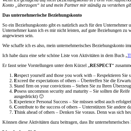
Konto „überzogen“ ist und mein Partner mir ständig zu verstehen gibt
Das unternehmerische Beziehungskonto
So ein Beziehungskonto gibt es natürlich auch für den Unternehmer u
Unternehmer kann ich es mir nicht leisten, auf gute Beziehungen zu
angewiesen sein.
Wie schaffe ich es also, mein unternehmerisches Beziehungskonto imm
Ich habe dazu eine sehr schöne Liste von Aktivitäten in dem Buch „
T
Er fasst seine Vorstellungen unter dem Kürzel „
RESPECT
“ zusamm
R
espect yourself and those you work with – Respektieren Sie si
E
xceed the expectations of others – Übertreffen Sie die Erwar
S
tand firm on your convictions – Stehen Sie zu Ihren Überzeug
P
osess uncommon security and maturity – Sie sollten die Reife
ausgedrückt) 🙂
E
xperience Personal Success – Sie müssen selbst auch erfolgrei
C
ontribute to the success of others – Unterstützen Sie andere d
T
hink ahead of others – Denken Sie voraus. Denn was sich heut
Können diese Aktivitäten dazu beitragen, dass Ihr unternehmerisches B