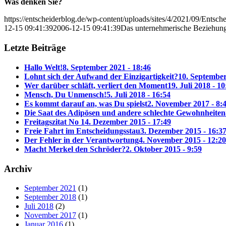
Was denken Sie?
https://entscheiderblog.de/wp-content/uploads/sites/4/2021/09/Entsch
12-15 09:41:39
2006-12-15 09:41:39
Das unternehmerische Beziehung
Letzte Beiträge
Hallo Welt!
8. September 2021 - 18:46
Lohnt sich der Aufwand der Einzigartigkeit?
10. September
Wer darüber schläft, verliert den Moment
19. Juli 2018 - 10
Mensch, Du Unmensch!
5. Juli 2018 - 16:54
Es kommt darauf an, was Du spielst
2. November 2017 - 8:
Die Saat des Adipösen und andere schlechte Gewohnheiten
Freitagszitat No 1
4. Dezember 2015 - 17:49
Freie Fahrt im Entscheidungsstau
3. Dezember 2015 - 16:3
Der Fehler in der Verantwortung
4. November 2015 - 12:20
Macht Merkel den Schröder?
2. Oktober 2015 - 9:59
Archiv
September 2021
(1)
September 2018
(1)
Juli 2018
(2)
November 2017
(1)
Januar 2016
(1)