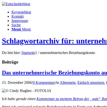
Keynoteblog
Kontakt
Impressum
Suche
Menü
Menü
Schlagwortarchiv für: unterne
Du bist hier:
Startseite
1
/
unternehmerisches Beziehungskonto
Beiträge
Das unternehmerische Beziehungskonto au
15. Dezember 2006
/
0 Kommentare
/
in
Allgemein
,
Einfach umsetzen
,
I
ch habe gerade einen
Kommentar zu meinem Betrag der „gute“ Rat
Wenn ich genügend auf mein Beziehungskonto in Form von Aufmerksamk