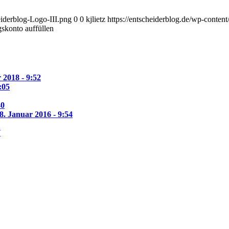
eiderblog-Logo-III.png
0
0
kjlietz
https://entscheiderblog.de/wp-conten
skonto auffüllen
 2018 - 9:52
:05
40
8. Januar 2016 - 9:54
7