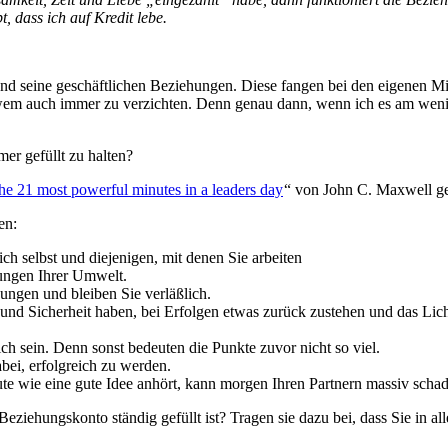
, dass ich auf Kredit lebe.
nd seine geschäftlichen Beziehungen. Diese fangen bei den eigenen Mit
 wem auch immer zu verzichten. Denn genau dann, wenn ich es am weni
er gefüllt zu halten?
he 21 most powerful minutes in a leaders day
“ von John C. Maxwell g
en:
ch selbst und diejenigen, mit denen Sie arbeiten
tungen Ihrer Umwelt.
ungen und bleiben Sie verläßlich.
 und Sicherheit haben, bei Erfolgen etwas zurück zustehen und das Lich
ch sein. Denn sonst bedeuten die Punkte zuvor nicht so viel.
abei, erfolgreich zu werden.
e wie eine gute Idee anhört, kann morgen Ihren Partnern massiv schade
eziehungskonto ständig gefüllt ist? Tragen sie dazu bei, dass Sie in a