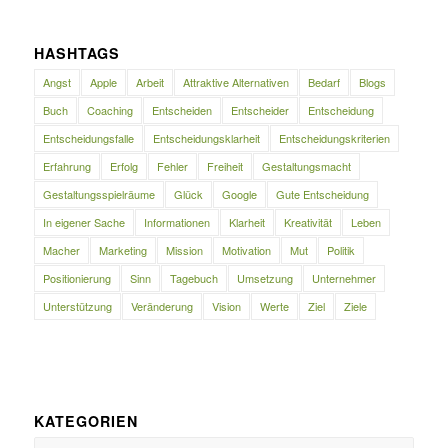
HASHTAGS
Angst
Apple
Arbeit
Attraktive Alternativen
Bedarf
Blogs
Buch
Coaching
Entscheiden
Entscheider
Entscheidung
Entscheidungsfalle
Entscheidungsklarheit
Entscheidungskriterien
Erfahrung
Erfolg
Fehler
Freiheit
Gestaltungsmacht
Gestaltungsspielräume
Glück
Google
Gute Entscheidung
In eigener Sache
Informationen
Klarheit
Kreativität
Leben
Macher
Marketing
Mission
Motivation
Mut
Politik
Positionierung
Sinn
Tagebuch
Umsetzung
Unternehmer
Unterstützung
Veränderung
Vision
Werte
Ziel
Ziele
KATEGORIEN
Kategorien