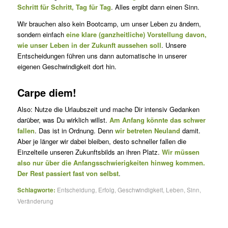
Schritt für Schritt, Tag für Tag
. Alles ergibt dann einen Sinn.
Wir brauchen also kein Bootcamp, um unser Leben zu ändern,
sondern einfach
eine klare (ganzheitliche) Vorstellung davon,
wie unser Leben in der Zukunft aussehen soll
. Unsere
Entscheidungen führen uns dann automatische in unserer
eigenen Geschwindigkeit dort hin.
Carpe diem!
Also: Nutze die Urlaubszeit und mache Dir intensiv Gedanken
darüber, was Du wirklich willst.
Am Anfang könnte das schwer
fallen
. Das ist in Ordnung. Denn
wir betreten Neuland
damit.
Aber je länger wir dabei bleiben, desto schneller fallen die
Einzelteile unseren Zukunftsbilds an ihren Platz.
Wir müssen
also nur über die Anfangsschwierigkeiten hinweg kommen.
Der Rest passiert fast von selbst
.
Schlagworte:
Entscheidung
,
Erfolg
,
Geschwindigkeit
,
Leben
,
Sinn
,
Veränderung