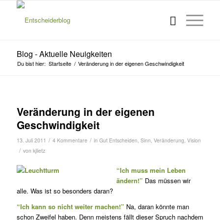
Blog - Aktuelle Neuigkeiten
Du bist hier:
Startseite
/
Veränderung in der eigenen Geschwindigkeit
Veränderung in der eigenen
Geschwindigkeit
/
/
13. Juli 2011
4 Kommentare
in
Gut Entscheiden
,
Sinn
,
Veränderung
,
Vision
/
von
kjlietz
“Ich muss mein Leben
ändern!”
Das müssen wir
alle. Was ist so besonders daran?
“Ich kann so nicht weiter machen!”
Na, daran könnte man
schon Zweifel haben. Denn meistens fällt dieser Spruch nachdem