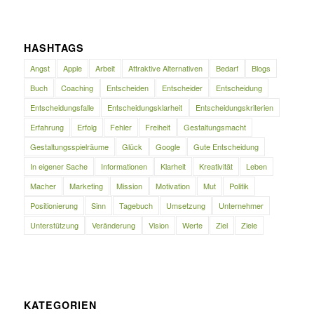
HASHTAGS
Angst
Apple
Arbeit
Attraktive Alternativen
Bedarf
Blogs
Buch
Coaching
Entscheiden
Entscheider
Entscheidung
Entscheidungsfalle
Entscheidungsklarheit
Entscheidungskriterien
Erfahrung
Erfolg
Fehler
Freiheit
Gestaltungsmacht
Gestaltungsspielräume
Glück
Google
Gute Entscheidung
In eigener Sache
Informationen
Klarheit
Kreativität
Leben
Macher
Marketing
Mission
Motivation
Mut
Politik
Positionierung
Sinn
Tagebuch
Umsetzung
Unternehmer
Unterstützung
Veränderung
Vision
Werte
Ziel
Ziele
KATEGORIEN