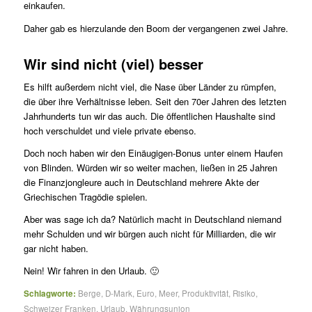
einkaufen.
Daher gab es hierzulande den Boom der vergangenen zwei Jahre.
Wir sind nicht (viel) besser
Es hilft außerdem nicht viel, die Nase über Länder zu rümpfen,
die über ihre Verhältnisse leben. Seit den 70er Jahren des letzten
Jahrhunderts tun wir das auch. Die öffentlichen Haushalte sind
hoch verschuldet und viele private ebenso.
Doch noch haben wir den Einäugigen-Bonus unter einem Haufen
von Blinden. Würden wir so weiter machen, ließen in 25 Jahren
die Finanz­jongleure auch in Deutschland mehrere Akte der
Griechischen Tragödie spielen.
Aber was sage ich da? Natürlich macht in Deutschland niemand
mehr Schulden und wir bürgen auch nicht für Milliarden, die wir
gar nicht haben.
Nein! Wir fahren in den Urlaub. 🙂
Schlagworte:
Berge
,
D-Mark
,
Euro
,
Meer
,
Produktivität
,
Risiko
,
Schweizer Franken
,
Urlaub
,
Währungsunion