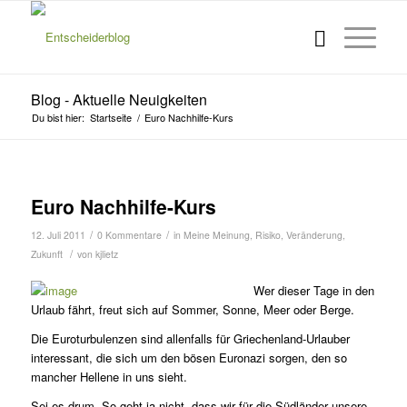
Blog - Aktuelle Neuigkeiten
Du bist hier:
Startseite
/
Euro Nachhilfe-Kurs
Euro Nachhilfe-Kurs
/
/
12. Juli 2011
0 Kommentare
in
Meine Meinung
,
Risiko
,
Veränderung
,
/
Zukunft
von
kjlietz
Wer dieser Tage in den
Urlaub fährt, freut sich auf Sommer, Sonne, Meer oder Berge.
Die Euroturbulenzen sind allen­falls für Griechenland-Urlauber
interessant, die sich um den bö­sen Euronazi sorgen, den so
mancher Hellene in uns sieht.
Sei es drum. So geht ja nicht, dass wir für die Südländer unsere