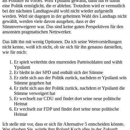
als Politiker ist vorbei. Wird Ypsilanti gewählt, dann hat er damit
eine Politik ermöglicht, die er ablehnt. Trotzdem wird er vermutlich
bei der nächsten Landtagswahl wohl nicht wieder aufgestellt
werden. Wird sie dagegen in der geheimen Wahl des Landtags nicht
gewählt, werden viele davon ausgehen, dass er der
Stimmverweigerer war. Das sind keine guten Perspektiven für den
ansonsten pragmatischen Netzwerker.
Das läßt ihn mit wenig Optionen. Da ich seine Wertvorstellungen
nicht kenne, weiß ich nicht, ob sie sich für ihn genauso darstellen,
wie für mich:
Er spielt weiterhin den murrenden Parteisoldaten und wählt
Ypsilanti
Er bleibt in der SPD und enthält sich der Stimme
Er zieht sich aus der Politik zurück, nachdem er Ypsilanti sein
Stimme gegeben hat
Er zieht sich aus der Politik zurück, nachdem er Ypsilanti die
Stimme verweigert hat
Er wechselt zur CDU und findet dort seine neue politische
Heimat
Er wechselt zur FDP und findet dort seine neue politische
Heimat
Ich stelle mir vor, dass er sich für Alternative 5 entscheiden könnte.
Was glauben Sie, würde ihm Roland Koch alles in der Zukunft