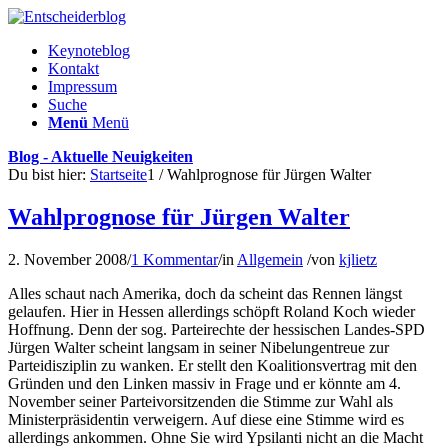
Keynoteblog
Kontakt
Impressum
Suche
Menü
Menü
Blog - Aktuelle Neuigkeiten
Du bist hier:
Startseite
1
/
Wahlprognose für Jürgen Walter
Wahlprognose für Jürgen Walter
2. November 2008
/
1 Kommentar
/
in
Allgemein
/
von
kjlietz
Alles schaut nach Amerika, doch da scheint das Rennen längst
gelaufen. Hier in Hessen allerdings schöpft Roland Koch wieder
Hoffnung. Denn der sog. Parteirechte der hessischen Landes-SPD
Jürgen Walter scheint langsam in seiner Nibelungentreue zur
Parteidisziplin zu wanken. Er stellt den Koalitionsvertrag mit den
Gründen und den Linken massiv in Frage und er könnte am 4.
November seiner Parteivorsitzenden die Stimme zur Wahl als
Ministerpräsidentin verweigern. Auf diese eine Stimme wird es
allerdings ankommen. Ohne Sie wird Ypsilanti nicht an die Macht