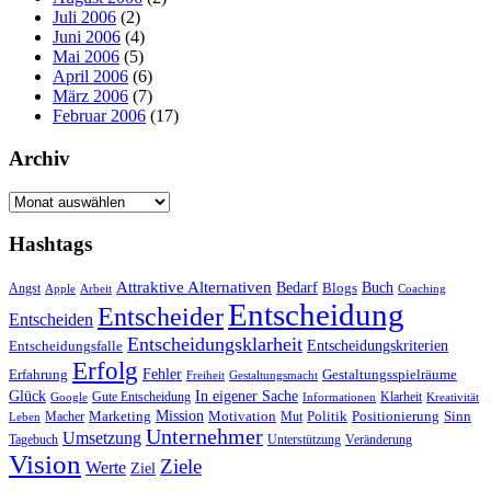
Juli 2006
(2)
Juni 2006
(4)
Mai 2006
(5)
April 2006
(6)
März 2006
(7)
Februar 2006
(17)
Archiv
Archiv
Hashtags
Attraktive Alternativen
Buch
Bedarf
Angst
Blogs
Apple
Arbeit
Coaching
Entscheidung
Entscheider
Entscheiden
Entscheidungsklarheit
Entscheidungskriterien
Entscheidungsfalle
Erfolg
Fehler
Erfahrung
Gestaltungsspielräume
Freiheit
Gestaltungsmacht
Glück
In eigener Sache
Gute Entscheidung
Klarheit
Google
Informationen
Kreativität
Mission
Marketing
Motivation
Politik
Positionierung
Sinn
Macher
Mut
Leben
Unternehmer
Umsetzung
Tagebuch
Unterstützung
Veränderung
Vision
Ziele
Werte
Ziel