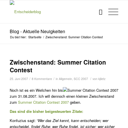
Blog - Aktuelle Neuigkeiten
Du bist hier:
Startseite
/
Zwischenstand: Summer Citation Contest
s
s
Zwischenstand: Summer Citation
Contest
/
/
/
25. Juni 2007
8 Kommentare
in
Allgemein
,
SCC 2007
von
kjlietz
Noch ist es ein Weilchen hin bis
zum 31.08.2007. Ich will dennoch einen kleinen Zwischenstand
zum
Summer Citation Contest 2007
geben.
Das sind die bisher beigesteuerten Zitate:
Konfuzius sagt: “
Wer das Ziel kennt, kann entscheiden; wer
entscheidet, findet Ruhe; wer Ruhe findet, ist sicher; wer sicher