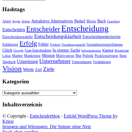
Hashtags
Attraktive Alternativen
Buch
Bedarf
Angst
Blogs
Apple
Arbeit
Coaching
Entscheidung
Entscheider
Entscheiden
Entscheidungsklarheit
Entscheidungskriterien
Entscheidungsfalle
Erfolg
Fehler
Erfahrung
Gestaltungsspielräume
Freiheit
Gestaltungsmacht
Glück
In eigener Sache
Gute Entscheidung
Klarheit
Google
Informationen
Kreativität
Mission
Marketing
Motivation
Politik
Positionierung
Sinn
Macher
Mut
Leben
Unternehmer
Umsetzung
Tagebuch
Unterstützung
Veränderung
Vision
Ziele
Werte
Ziel
Kategorien
Kategorien
Inhaltsverzeicnis
© Copyright -
Entscheiderblog
-
Enfold WordPress Theme by
Kriesi
Irrungen und Wirrungen
Die Spinne ohne Netz
Nach oben scrollen