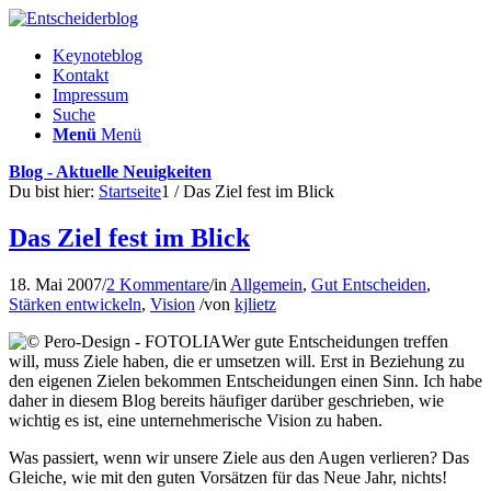
Keynoteblog
Kontakt
Impressum
Suche
Menü
Menü
Blog - Aktuelle Neuigkeiten
Du bist hier:
Startseite
1
/
Das Ziel fest im Blick
Das Ziel fest im Blick
18. Mai 2007
/
2 Kommentare
/
in
Allgemein
,
Gut Entscheiden
,
Stärken entwickeln
,
Vision
/
von
kjlietz
Wer gute Entscheidungen treffen
will, muss Ziele haben, die er umsetzen will. Erst in Beziehung zu
den eigenen Zielen bekommen Entscheidungen einen Sinn. Ich habe
daher in diesem Blog bereits häufiger darüber geschrieben, wie
wichtig es ist, eine unternehmerische Vision zu haben.
Was passiert, wenn wir unsere Ziele aus den Augen verlieren? Das
Gleiche, wie mit den guten Vorsätzen für das Neue Jahr, nichts!