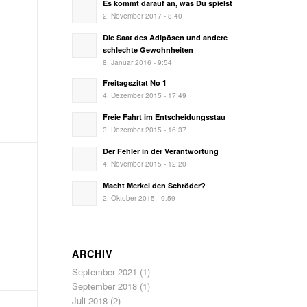
Es kommt darauf an, was Du spielst
2. November 2017 - 8:40
Die Saat des Adipösen und andere
schlechte Gewohnheiten
8. Januar 2016 - 9:54
Freitagszitat No 1
4. Dezember 2015 - 17:49
Freie Fahrt im Entscheidungsstau
3. Dezember 2015 - 16:37
Der Fehler in der Verantwortung
4. November 2015 - 12:20
Macht Merkel den Schröder?
2. Oktober 2015 - 9:59
ARCHIV
September 2021
(1)
September 2018
(1)
Juli 2018
(2)