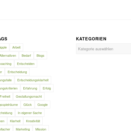
AGS
KATEGORIEN
Kategorien
Apple
Arbeit
Alternativen
Bedarf
Blogs
oaching
Entscheiden
er
Entscheidung
ngsfalle
Entscheidungsklarheit
ngskriterien
Erfahrung
Erfolg
Freiheit
Gestaltungsmacht
gsspielräume
Glück
Google
cheidung
In eigener Sache
nen
Klarheit
Kreativität
Macher
Marketing
Mission