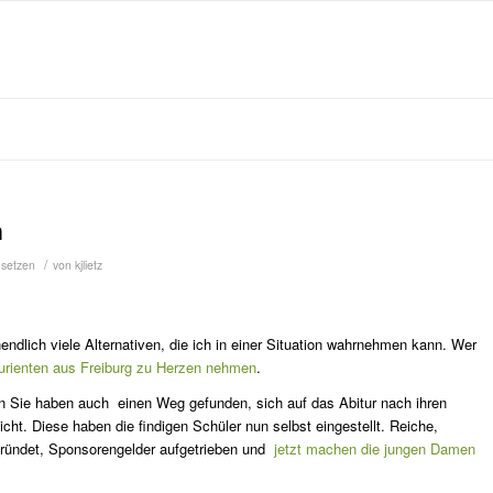
n
/
msetzen
von
kjlietz
ndlich viele Alternativen, die ich in einer Situation wahrnehmen kann. Wer
urienten aus Freiburg zu Herzen nehmen
.
ern Sie haben auch einen Weg gefunden, sich auf das Abitur nach ihren
cht. Diese haben die findigen Schüler nun selbst eingestellt. Reiche,
gründet, Sponsorengelder aufgetrieben und
jetzt machen die jungen Damen