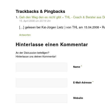
Trackbacks & Pingbacks
Geh den Weg den es nicht gibt » THL - Coach & Berater aus 
15. April 2008 um 23:19 Uhr
[…] gelesen bei Kai-Jürgen Lietz ) von THL am 15.04.2008 • Rub
Antworten
Hinterlasse einen Kommentar
An der Diskussion beteiligen?
Hinterlasse uns deinen Kommentar!
*
Name
*
E-Mail-Adresse
Website