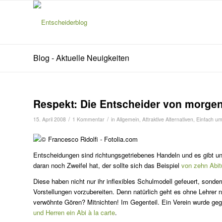
Blog - Aktuelle Neuigkeiten
s
agt:
Respekt: Die Entscheider von morge
/
/
15. April 2008
1 Kommentar
in
Allgemein
,
Attraktive Alternativen
,
Einfach u
Entscheidungen sind richtungsgetriebenes Handeln und es gibt une
daran noch Zweifel hat, der sollte sich das Beispiel
von zehn Abit
Diese haben nicht nur ihr inflexibles Schulmodell gefeuert, sond
Vorstellungen vorzubereiten. Denn natürlich geht es ohne Lehrer ni
verwöhnte Gören? Mitnichten! Im Gegenteil. Ein Verein wurde ge
und Herren ein Abi à la carte
.