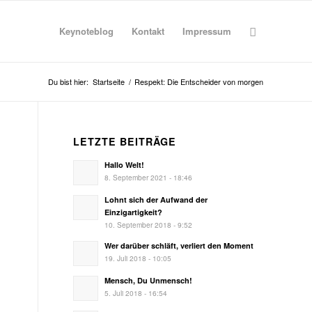
Keynoteblog
Kontakt
Impressum
Du bist hier:
Startseite
/
Respekt: Die Entscheider von morgen
LETZTE BEITRÄGE
Hallo Welt!
8. September 2021 - 18:46
Lohnt sich der Aufwand der
Einzigartigkeit?
10. September 2018 - 9:52
Wer darüber schläft, verliert den Moment
19. Juli 2018 - 10:05
Mensch, Du Unmensch!
5. Juli 2018 - 16:54