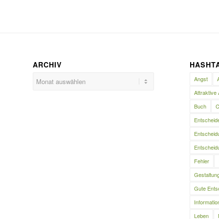
ARCHIV
HASHT
Angst
Attraktive 
Buch
C
Entscheid
Entscheidu
Entscheidu
Fehler
Gestaltun
Gute Ents
Informatio
Leben