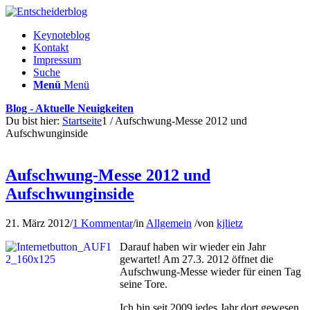
Keynoteblog
Kontakt
Impressum
Suche
Menü
Menü
Blog - Aktuelle Neuigkeiten
Du bist hier:
Startseite
1
/
Aufschwung-Messe 2012 und
Aufschwunginside
Aufschwung-Messe 2012 und
Aufschwunginside
21. März 2012
/
1 Kommentar
/
in
Allgemein
/
von
kjlietz
Darauf haben wir wieder ein Jahr
gewartet! Am 27.3. 2012 öffnet die
Aufschwung-Messe wieder für einen Tag
seine Tore.
Ich bin seit 2009 jedes Jahr dort gewesen