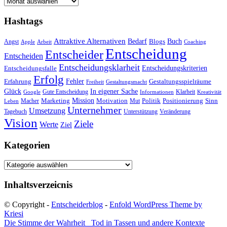
Archiv
Hashtags
Attraktive Alternativen
Buch
Bedarf
Angst
Blogs
Apple
Arbeit
Coaching
Entscheidung
Entscheider
Entscheiden
Entscheidungsklarheit
Entscheidungskriterien
Entscheidungsfalle
Erfolg
Fehler
Erfahrung
Gestaltungsspielräume
Freiheit
Gestaltungsmacht
Glück
In eigener Sache
Gute Entscheidung
Klarheit
Google
Informationen
Kreativität
Mission
Marketing
Motivation
Politik
Positionierung
Sinn
Macher
Mut
Leben
Unternehmer
Umsetzung
Tagebuch
Unterstützung
Veränderung
Vision
Ziele
Werte
Ziel
Kategorien
Kategorien
Inhaltsverzeicnis
© Copyright -
Entscheiderblog
-
Enfold WordPress Theme by
Kriesi
Die Stimme der Wahrheit
Tod in Tassen und andere Kontexte