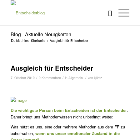
Blog - Aktuelle Neuigkeiten
Du bist hier:
Startseite
/
Ausgleich für Entscheider
Ausgleich für Entscheider
/
/
/
7. Oktober 2010
0 Kommentare
in
Allgemein
von
kjlietz
Die wichtigste Person beim Entscheiden ist der Entscheider
.
Daher bringt uns Methodenwissen nicht unbedingt weiter.
Was nützt es uns, eine oder mehrere Methoden aus dem FF zu
beherr­schen,
wenn uns unser emotionaler Zustand in die
Quere kommt?