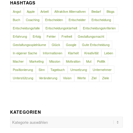
HASHTAGS
Angst
Apple
Arbeit
Attraktive Alternativen
Bedarf
Blogs
Buch
Coaching
Entscheiden
Entscheider
Entscheidung
Entscheidungsfalle
Entscheidungsklarheit
Entscheidungskriterien
Erfahrung
Erfolg
Fehler
Freiheit
Gestaltungsmacht
Gestaltungsspielräume
Glück
Google
Gute Entscheidung
In eigener Sache
Informationen
Klarheit
Kreativität
Leben
Macher
Marketing
Mission
Motivation
Mut
Politik
Positionierung
Sinn
Tagebuch
Umsetzung
Unternehmer
Unterstützung
Veränderung
Vision
Werte
Ziel
Ziele
KATEGORIEN
Kategorien