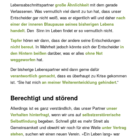
Lebensabschnittspartner
große Ähnlichkeit
mit dem gerade
Verlassenen. Was vermutlich viel damit zu tun hat, dass unser
Entscheider gar nicht weiß, was er eigentlich will und daher
nach
einer der inneren Blaupause seines bisherigen Lebens
handelt
. Den Sinn im Leben findet er so vermutlich nicht.
Tapfer
hören wir dann, dass der andere seine Entscheidungen
nicht bereut.
In Wahrheit jedoch könnte sich der Entscheider
in
den Hintern beißen
darüber, was er alles
ohne Not
weggeworfen
hat.
Der bisherige Lebenspartner wird dann gerne dafür
verantwortlich gemacht
, dass es überhaupt zu Krise gekommen
ist. “Sie hat mich
an meiner Weiterentwicklung gehindert
.”
Berechtigt und störend
Allerdings ist es ganz verständlich, das unser Partner
unser
Verhalten hinterfragt
, wenn wir uns auf
selbstzerstörerische
Selbstfindung
begeben. Schnell gibt es mehr Streit als
Gemeinsamkeit und obwohl wir noch für eine Weile
unter Vertrag
stehen
, suchen wir einen neuen Verein. »Ein Leben lang« war