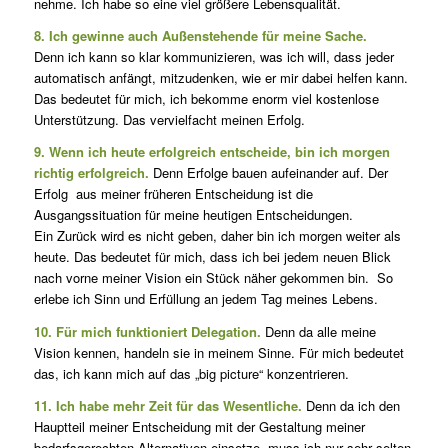
nehme. Ich habe so eine viel größere Lebensqualität.
8. Ich gewinne auch Außenstehende für meine Sache.
Denn ich kann so klar kommunizieren, was ich will, dass jeder
automatisch anfängt, mitzudenken, wie er mir dabei helfen kann.
Das bedeutet für mich, ich bekomme enorm viel kostenlose
Unterstützung. Das vervielfacht meinen Erfolg.
9. Wenn ich heute erfolgreich entscheide, bin ich morgen
richtig erfolgreich.
Denn Erfolge bauen aufeinander auf. Der
Erfolg aus meiner früheren Entscheidung ist die
Ausgangssituation für meine heutigen Entscheidungen.
Ein Zurück wird es nicht geben, daher bin ich morgen weiter als
heute. Das bedeutet für mich, dass ich bei jedem neuen Blick
nach vorne meiner Vision ein Stück näher gekommen bin. So
erlebe ich Sinn und Erfüllung an jedem Tag meines Lebens.
10. Für mich funktioniert Delegation.
Denn da alle meine
Vision kennen, handeln sie in meinem Sinne. Für mich bedeutet
das, ich kann mich auf das „big picture“ konzentrieren.
11. Ich habe mehr Zeit für das Wesentliche.
Denn da ich den
Hauptteil meiner Entscheidung mit der Gestaltung meiner
bedarfsgerechten Alternativen einsetze, muss ich nur sehr selten