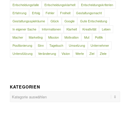
Entscheidungsfalle
Entscheidungsklarheit
Entscheidungskriterien
Erfahrung
Erfolg
Fehler
Freiheit
Gestaltungsmacht
Gestaltungsspielräume
Glück
Google
Gute Entscheidung
In eigener Sache
Informationen
Klarheit
Kreativität
Leben
Macher
Marketing
Mission
Motivation
Mut
Politik
Positionierung
Sinn
Tagebuch
Umsetzung
Unternehmer
Unterstützung
Veränderung
Vision
Werte
Ziel
Ziele
KATEGORIEN
Kategorien