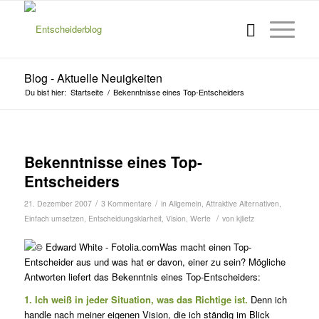
Blog - Aktuelle Neuigkeiten
Du bist hier:
Startseite
/
Bekenntnisse eines Top-Entscheiders
Bekenntnisse eines Top-
Entscheiders
/
/
21. Dezember 2007
3 Kommentare
in
Allgemein
,
Attraktive Alternativen
,
/
Einfach umsetzen
,
Entscheidungsklarheit
,
Vision
,
Werte
von
kjlietz
Was macht einen Top-
Entscheider aus und was hat er davon, einer zu sein? Mögliche
Antworten liefert das Bekenntnis eines Top-Entscheiders:
1. Ich weiß in jeder Situation, was das Richtige ist.
Denn ich
handle nach meiner eigenen Vision, die ich ständig im Blick