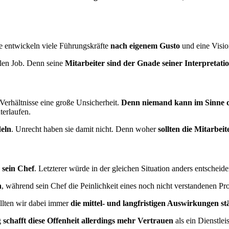
e entwickeln viele Führungskräfte
nach eigenem Gusto
und eine Vision
­len Job. Denn seine
Mitarbeiter sind der Gnade seiner Inter­pre­ta­ti
 Verhältnisse eine große Unsicherheit.
Denn niemand kann im Sinne 
ter­lau­fen.
deln
. Unrecht haben sie damit nicht. Denn woher
sollten die Mitarbei­t
 sein Chef
. Letzterer würde in der gleichen Situation anders ent­schei­d
n
, während sein Chef die Peinlichkeit eines noch nicht verstandenen Pro
ll­ten wir dabei immer
die mittel- und langfristigen Auswirkungen st
g
schafft diese Offenheit allerdings mehr Vertrauen
als ein Dienst­lei