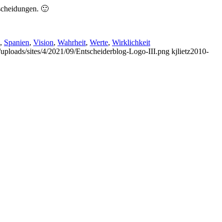
tscheidungen. 🙂
,
Spanien
,
Vision
,
Wahrheit
,
Werte
,
Wirklichkeit
t/uploads/sites/4/2021/09/Entscheiderblog-Logo-III.png
kjlietz
2010-