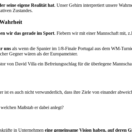
der seine eigene Realität hat
. Unser Gehirn interpretiert unsere Wahr
tiven Zu­stan­des.
 Wahrheit
en wir das gerade im Sport
. Fiebern wir mit einer Mannschaft mit, z.
ür uns
als wenn die Spanier im 1/8-Finale Portugal aus dem WM-Turnier
acher Gegner wären als der Europameister.
stor von David Villa ein Befreiungsschlag für die überlegene Mannschaf
er ist es auch nicht verwunderlich, dass ihre Ziele von einander abweich
 welchen Maßstab er dabei anlegt?
gskräfte in Unternehmen
eine gemeinsame Vision haben, auf deren 