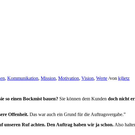
den
,
Kommunikation
,
Mission
,
Motivation
,
Vision
,
Werte
/
von
kjlietz
sie so einen Bockmist bauen?
Sie können dem Kunden
doch nicht e
ere Offenheit.
Das war auch ein Grund für die Auf­trags­ver­ga­be.”
uf unseren Ruf achten. Den Auf­trag haben wir ja schon.
Also halten