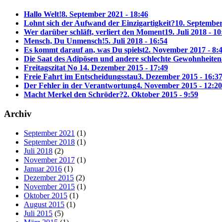
Hallo Welt!
8. September 2021 - 18:46
Lohnt sich der Aufwand der Einzigartigkeit?
10. September
Wer darüber schläft, verliert den Moment
19. Juli 2018 - 10
Mensch, Du Unmensch!
5. Juli 2018 - 16:54
Es kommt darauf an, was Du spielst
2. November 2017 - 8:
Die Saat des Adipösen und andere schlechte Gewohnheiten
Freitagszitat No 1
4. Dezember 2015 - 17:49
Freie Fahrt im Entscheidungsstau
3. Dezember 2015 - 16:3
Der Fehler in der Verantwortung
4. November 2015 - 12:20
Macht Merkel den Schröder?
2. Oktober 2015 - 9:59
Archiv
September 2021
(1)
September 2018
(1)
Juli 2018
(2)
November 2017
(1)
Januar 2016
(1)
Dezember 2015
(2)
November 2015
(1)
Oktober 2015
(1)
August 2015
(1)
Juli 2015
(5)