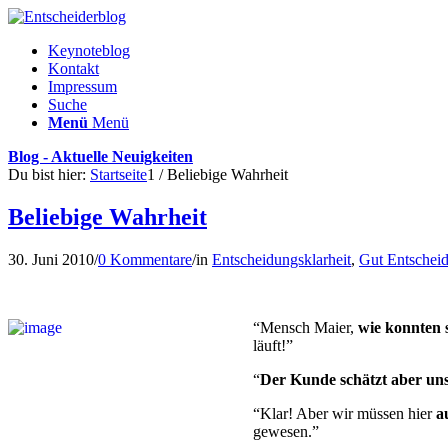
Keynoteblog
Kontakt
Impressum
Suche
Menü
Menü
Blog - Aktuelle Neuigkeiten
Du bist hier:
Startseite
1
/
Beliebige Wahrheit
Beliebige Wahrheit
30. Juni 2010
/
0 Kommentare
/
in
Entscheidungsklarheit
,
Gut Entschei
“Mensch Maier,
wie konnten 
läuft!”
“
Der Kunde schätzt aber uns
“Klar! Aber wir müssen hier
a
gewesen.”