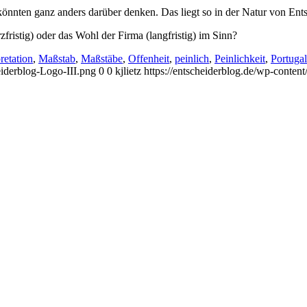
 könnten ganz anders darüber denken. Das liegt so in der Natur von En
fristig) oder das Wohl der Firma (langfristig) im Sinn?
retation
,
Maßstab
,
Maßstäbe
,
Offenheit
,
peinlich
,
Peinlichkeit
,
Portugal
eiderblog-Logo-III.png
0
0
kjlietz
https://entscheiderblog.de/wp-conten