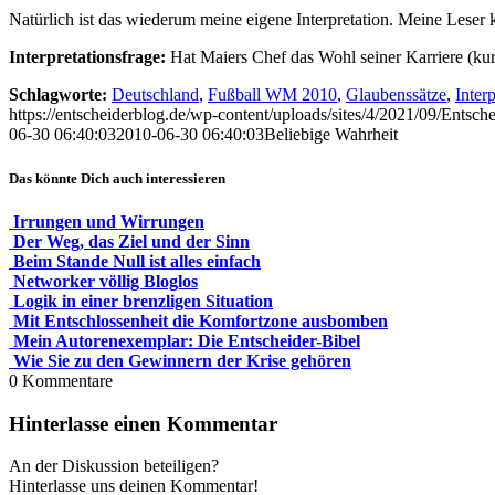
Natürlich ist das wiederum meine eigene Interpretation. Meine Leser
Interpretationsfrage:
Hat Maiers Chef das Wohl seiner Karriere (kurz­
Schlagworte:
Deutschland
,
Fußball WM 2010
,
Glaubenssätze
,
Interp
https://entscheiderblog.de/wp-content/uploads/sites/4/2021/09/Entsch
06-30 06:40:03
2010-06-30 06:40:03
Beliebige Wahrheit
Das könnte Dich auch interessieren
Irrungen und Wirrungen
Der Weg, das Ziel und der Sinn
Beim Stande Null ist alles einfach
Networker völlig Bloglos
Logik in einer brenzligen Situation
Mit Entschlossenheit die Komfortzone ausbomben
Mein Autorenexemplar: Die Entscheider-Bibel
Wie Sie zu den Gewinnern der Krise gehören
0
Kommentare
Hinterlasse einen Kommentar
An der Diskussion beteiligen?
Hinterlasse uns deinen Kommentar!