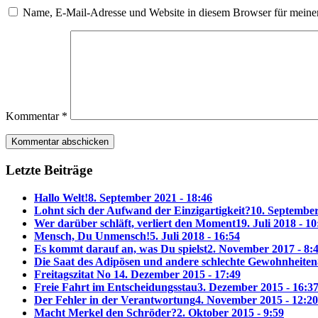
Name, E-Mail-Adresse und Website in diesem Browser für meine
Kommentar
*
Letzte Beiträge
Hallo Welt!
8. September 2021 - 18:46
Lohnt sich der Aufwand der Einzigartigkeit?
10. September
Wer darüber schläft, verliert den Moment
19. Juli 2018 - 10
Mensch, Du Unmensch!
5. Juli 2018 - 16:54
Es kommt darauf an, was Du spielst
2. November 2017 - 8:
Die Saat des Adipösen und andere schlechte Gewohnheiten
Freitagszitat No 1
4. Dezember 2015 - 17:49
Freie Fahrt im Entscheidungsstau
3. Dezember 2015 - 16:3
Der Fehler in der Verantwortung
4. November 2015 - 12:20
Macht Merkel den Schröder?
2. Oktober 2015 - 9:59