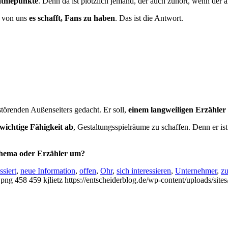
thiepunkte
. Denn da ist plötzlich jemand, der auch zuhört, wenn der a
 von uns
es schafft, Fans zu haben
. Das ist die Antwort.
 störenden Außenseiters gedacht. Er soll,
einem langweiligen Erzähler
 wichtige Fähigkeit ab
, Gestaltungsspielräume zu schaffen. Denn er ist
The­ma oder Erzähler um?
ssiert
,
neue Information
,
offen
,
Ohr
,
sich interessieren
,
Unternehmer
,
z
.png
458
459
kjlietz
https://entscheiderblog.de/wp-content/uploads/sit