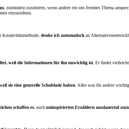
aus
, zumindest zuzuhören, wenn andere ein uns fremdes Thema anspreche
nen einzu­ordnen.
r Kreativitätsmethode,
denke ich automatisch
an Alternativenentwickl
ltet, weil die Informationen für ihn unwichtig ist
. Er findet viellei
weil sie eine generelle Schublade haben
. Alles was für andere wich­ti
eichen schaffen es
, auch
uninspirierten Erzählern ausdauernd zuz