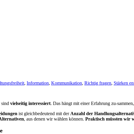
ltungsfreiheit
,
Information
,
Kommunikation
,
Richtig fragen
,
Stärken en
r sind
vielseitig interessiert
. Das hängt mit einer Erfahrung zu-sammen,
ei­dun­gen
ist gleich­be­deu­tend mit der
Anzahl der Handlungsalternati
Alternativen
, aus denen wir wählen können.
Praktisch müssten wir wi
e