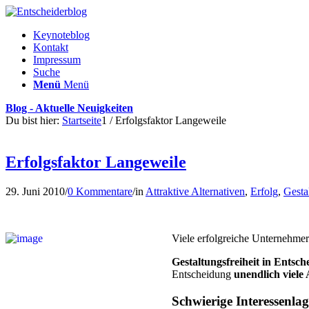
Keynoteblog
Kontakt
Impressum
Suche
Menü
Menü
Blog - Aktuelle Neuigkeiten
Du bist hier:
Startseite
1
/
Erfolgsfaktor Langeweile
Erfolgsfaktor Langeweile
29. Juni 2010
/
0 Kommentare
/
in
Attraktive Alternativen
,
Erfolg
,
Gesta
Viele erfolgreiche Unternehme
Gestaltungsfreiheit in Ent­sch
Entscheidung
unendlich viele 
Schwierige Interessenlag