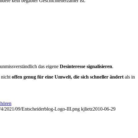
ndere kein begabter Geschichtenerzähler ist.
unmissverständlich das eigene
Desinteresse signalisieren
.
 nicht
offen genug für eine Umwelt, die sich schneller ändert
als in
uhören
es/4/2021/09/Entscheiderblog-Logo-III.png
kjlietz
2010-06-29