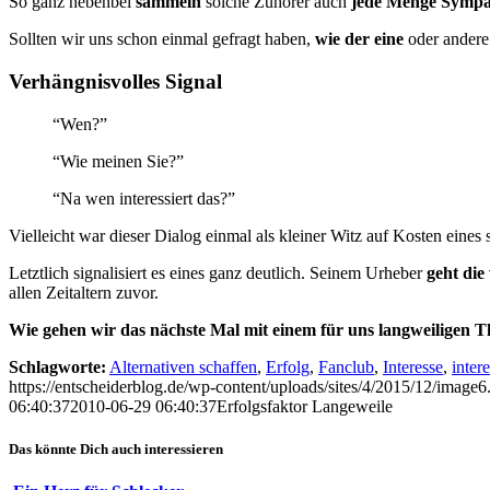
So ganz nebenbei
sammeln
solche Zuhörer auch
jede Menge Sympa
Sollten wir uns schon einmal gefragt haben,
wie der eine
oder andere
Verhängnisvolles Signal
“Wen?”
“Wie meinen Sie?”
“Na wen interessiert das?”
Vielleicht war dieser Dialog einmal als kleiner Witz auf Kosten eines
Letztlich signalisiert es eines ganz deutlich. Seinem Urheber
geht die
allen Zeitaltern zuvor.
Wie gehen wir das nächste Mal mit einem für uns langweiligen 
Schlagworte:
Alternativen schaffen
,
Erfolg
,
Fanclub
,
Interesse
,
intere
https://entscheiderblog.de/wp-content/uploads/sites/4/2015/12/image6
06:40:37
2010-06-29 06:40:37
Erfolgsfaktor Langeweile
Das könnte Dich auch interessieren