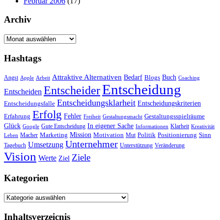
Februar 2006
(17)
Archiv
Archiv
Hashtags
Attraktive Alternativen
Buch
Bedarf
Angst
Blogs
Apple
Arbeit
Coaching
Entscheidung
Entscheider
Entscheiden
Entscheidungsklarheit
Entscheidungskriterien
Entscheidungsfalle
Erfolg
Fehler
Erfahrung
Gestaltungsspielräume
Freiheit
Gestaltungsmacht
Glück
In eigener Sache
Gute Entscheidung
Klarheit
Google
Informationen
Kreativität
Mission
Marketing
Motivation
Politik
Positionierung
Sinn
Macher
Mut
Leben
Unternehmer
Umsetzung
Tagebuch
Unterstützung
Veränderung
Vision
Ziele
Werte
Ziel
Kategorien
Kategorien
Inhaltsverzeicnis