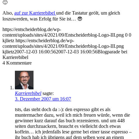
🙂
Also,
auf zur Karrierebibel
und die Tastatur geölt, um gleich
loszuwerden, was Erfolg für Sie ist… 😎
https://entscheiderblog.de/wp-
content/uploads/sites/4/2021/09/Entscheiderblog-Logo-III.png
0
0
kjlietz
https://entscheiderblog.de/wp-
content/uploads/sites/4/2021/09/Entscheiderblog-Logo-III.png
kjlietz
2007-12-03 16:00:56
2007-12-03 16:00:56
Blogparade bei
Karrierebibel
4
Kommentare
Karrierebibel
sagte:
3. Dezember 2007 um 16:07
tsts, das steht doch da :-): den espresso gibt es als
muntermacher dazu, weil ich mich freuen würde, wenn die
gewinner kurz darauf das buch rezensieren. und um 448
seiten durchzuackern, braucht es vielleicht doch etwas
koffein… ich jedenfalls lese gerne bei einer tasse espresso –
ihr buch hab ich übrigens auf dem selben weg an einem