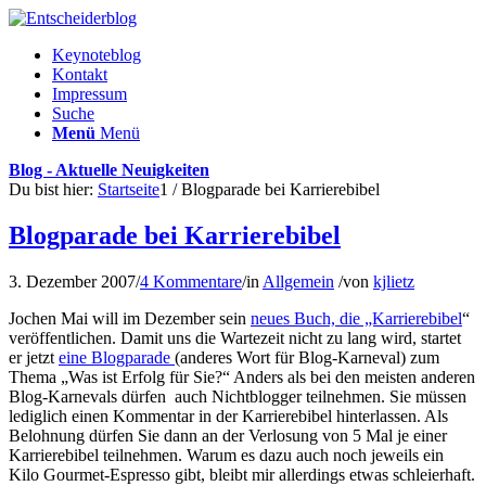
Keynoteblog
Kontakt
Impressum
Suche
Menü
Menü
Blog - Aktuelle Neuigkeiten
Du bist hier:
Startseite
1
/
Blogparade bei Karrierebibel
Blogparade bei Karrierebibel
3. Dezember 2007
/
4 Kommentare
/
in
Allgemein
/
von
kjlietz
Jochen Mai will im Dezember sein
neues Buch, die „Karrierebibel
“
veröffentlichen. Damit uns die Wartezeit nicht zu lang wird, startet
er jetzt
eine Blogparade
(anderes Wort für Blog-Karneval) zum
Thema „Was ist Erfolg für Sie?“ Anders als bei den meisten anderen
Blog-Karnevals dürfen auch Nichtblogger teilnehmen. Sie müssen
lediglich einen Kommentar in der Karrierebibel hinterlassen. Als
Belohnung dürfen Sie dann an der Verlosung von 5 Mal je einer
Karrierebibel teilnehmen. Warum es dazu auch noch jeweils ein
Kilo Gourmet-Espresso gibt, bleibt mir allerdings etwas schleierhaft.