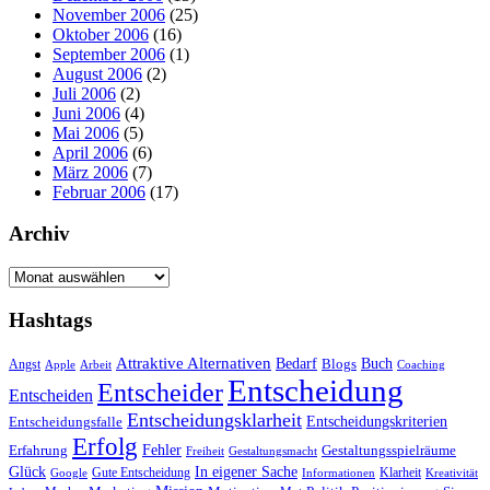
November 2006
(25)
Oktober 2006
(16)
September 2006
(1)
August 2006
(2)
Juli 2006
(2)
Juni 2006
(4)
Mai 2006
(5)
April 2006
(6)
März 2006
(7)
Februar 2006
(17)
Archiv
Archiv
Hashtags
Attraktive Alternativen
Buch
Bedarf
Angst
Blogs
Apple
Arbeit
Coaching
Entscheidung
Entscheider
Entscheiden
Entscheidungsklarheit
Entscheidungskriterien
Entscheidungsfalle
Erfolg
Fehler
Erfahrung
Gestaltungsspielräume
Freiheit
Gestaltungsmacht
Glück
In eigener Sache
Gute Entscheidung
Klarheit
Google
Informationen
Kreativität