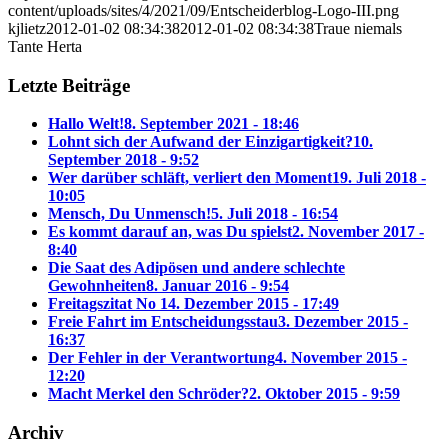
content/uploads/sites/4/2021/09/Entscheiderblog-Logo-III.png
kjlietz
2012-01-02 08:34:38
2012-01-02 08:34:38
Traue niemals
Tante Herta
Letzte Beiträge
Hallo Welt!
8. September 2021 - 18:46
Lohnt sich der Aufwand der Einzigartigkeit?
10.
September 2018 - 9:52
Wer darüber schläft, verliert den Moment
19. Juli 2018 -
10:05
Mensch, Du Unmensch!
5. Juli 2018 - 16:54
Es kommt darauf an, was Du spielst
2. November 2017 -
8:40
Die Saat des Adipösen und andere schlechte
Gewohnheiten
8. Januar 2016 - 9:54
Freitagszitat No 1
4. Dezember 2015 - 17:49
Freie Fahrt im Entscheidungsstau
3. Dezember 2015 -
16:37
Der Fehler in der Verantwortung
4. November 2015 -
12:20
Macht Merkel den Schröder?
2. Oktober 2015 - 9:59
Archiv