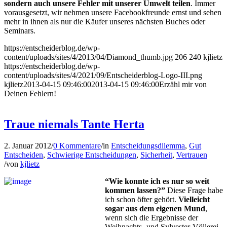
sondern auch unsere Fehler mit unserer Umwelt teilen
. Immer
vorausgesetzt, wir nehmen unsere Facebookfreunde ernst und sehen
mehr in ihnen als nur die Käufer unseres nächsten Buches oder
Seminars.
https://entscheiderblog.de/wp-
content/uploads/sites/4/2013/04/Diamond_thumb.jpg
206
240
kjlietz
https://entscheiderblog.de/wp-
content/uploads/sites/4/2021/09/Entscheiderblog-Logo-III.png
kjlietz
2013-04-15 09:46:00
2013-04-15 09:46:00
Erzähl mir von
Deinen Fehlern!
Traue niemals Tante Herta
2. Januar 2012
/
0 Kommentare
/
in
Entscheidungsdilemma
,
Gut
Entscheiden
,
Schwierige Entscheidungen
,
Sicherheit
,
Vertrauen
/
von
kjlietz
“Wie konnte ich es nur so weit
kom­men lassen?”
Diese Frage habe
ich schon öfter gehört.
Vielleicht
sogar aus dem eigenen Mund
,
wenn sich die Ergebnisse der
Weihnachts- und Syl­vester-Völlerei