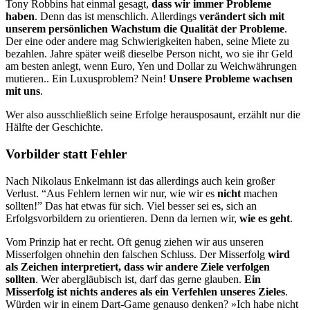
Tony Robbins hat einmal gesagt,
dass wir immer Probleme
haben
. Denn das ist menschlich. Allerdings
verändert sich mit
unserem persönlichen Wachstum die Qualität der Probleme
.
Der eine oder andere mag Schwierigkeiten haben, seine Miete zu
bezahlen. Jahre später weiß dieselbe Person nicht, wo sie ihr Geld
am besten anlegt, wenn Euro, Yen und Dollar zu Weichwährungen
mutieren.. Ein Luxusproblem? Nein!
Unsere Probleme wachsen
mit uns
.
Wer also ausschließlich seine Erfolge herausposaunt, erzählt nur die
Hälfte der Geschichte.
Vorbilder statt Fehler
Nach Nikolaus Enkelmann ist das allerdings auch kein großer
Verlust. “Aus Fehlern lernen wir nur, wie wir es
nicht
machen
sollten!” Das hat etwas für sich. Viel besser sei es, sich an
Erfolgsvorbildern zu orientieren. Denn da lernen wir,
wie es geht
.
Vom Prinzip hat er recht. Oft genug ziehen wir aus unseren
Misserfolgen ohnehin den falschen Schluss. Der Misserfolg
wird
als Zeichen interpretiert, dass wir andere Ziele verfolgen
sollten
. Wer abergläubisch ist, darf das gerne glauben.
Ein
Misserfolg ist nichts anderes als ein Verfehlen unseres Zieles
.
Würden wir in einem Dart-Game genauso denken? »Ich habe nicht