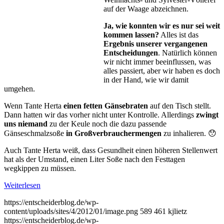
auf der Waage ab­zeichnen.
Ja, wie konnten wir es nur sei weit
kommen lassen?
Alles ist das
Ergeb­nis unserer vergangenen
Entschei­dungen
. Natürlich können
wir nicht immer beeinflussen, was
alles pas­siert, aber wir haben es doch
in der Hand, wie wir damit
umgehen.
Wenn Tante Herta
einen fetten Gänsebraten
auf den Tisch stellt.
Dann hatten wir das vorher nicht unter Kontrolle. Allerdings
zwingt
uns niemand
zu der Keule noch die dazu passende
Gänseschmalzsoße
in Großverbrauchermengen
zu inhalieren. 😯
Auch Tante Herta weiß, dass Gesundheit einen höheren Stellenwert
hat als der Umstand, einen Liter Soße nach den Festtagen
wegkippen zu müssen.
Weiterlesen
https://entscheiderblog.de/wp-
content/uploads/sites/4/2012/01/image.png
589
461
kjlietz
https://entscheiderblog.de/wp-