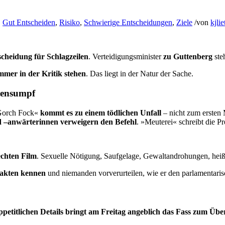
,
Gut Entscheiden
,
Risiko
,
Schwierige Entscheidungen
,
Ziele
/
von
kjlie
scheidung für Schlagzeilen
. Ver­tei­di­gungs­minister
zu Gut­ten­berg
ste
­mer in der Kritik ste­hen
. Das liegt in der Natur der Sache.
ten­sumpf
»Gorch Fock«
kommt es zu einem tödlichen Unfall
– nicht zum ersten M
d –anwärterinnen verweigern den Befehl
. »Meuterei« schreibt die Pr
echten Film
. Sexuelle Nötigung, Saufgelage, Gewaltandrohungen, hei
 Fakten kennen
und niemanden vorverurteilen, wie er den parlamen­taris
­petitlichen Details bringt am Freitag angeblich das Fass zum Über