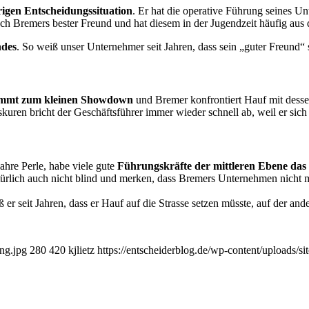
rigen Entscheidungssituation
. Er hat die operative Führung seines U
auch Bremers bester Freund und hat diesem in der Jugendzeit häufig au
ndes
. So weiß unser Unternehmer seit Jahren, dass sein „guter Freund“
ommt zum kleinen Showdown
und Bremer konfrontiert Hauf mit dessen
kuren bricht der Geschäftsführer immer wieder schnell ab, weil er si
wahre Perle, habe viele gute
Führungskräfte der mittleren Ebene das
ürlich auch nicht blind und merken, dass Bremers Unternehmen nicht 
 er seit Jahren, dass er Hauf auf die Strasse setzen müsste, auf der ander
ung.jpg
280
420
kjlietz
https://entscheiderblog.de/wp-content/uploads/s