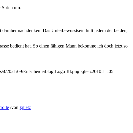
r Strich um.
 da­rüber nachdenken. Das Unterbewusstsein hilft jedem der beiden,
kasse bedient hat. So einen fähigen Mann bekomme ich doch jetzt so
tes/4/2021/09/Entscheiderblog-Logo-III.png
kjlietz
2010-11-05
rolle
/
von
kjlietz