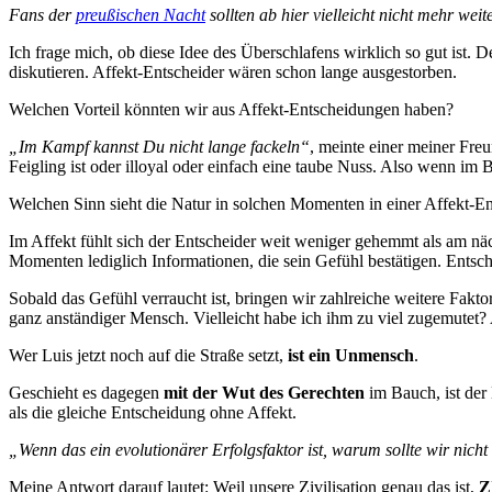
Fans der
preußischen Nacht
sollten ab hier vielleicht nicht mehr weit
Ich frage mich, ob diese Idee des Überschlafens wirklich so gut ist. 
diskutieren. Affekt-Entscheider wären schon lange ausgestorben.
Welchen Vorteil könnten wir aus Affekt-Entscheidungen haben?
„Im Kampf kannst Du nicht lange fackeln“
, meinte einer meiner Fre
Feigling ist oder illoyal oder einfach eine taube Nuss. Also wenn im Be
Welchen Sinn sieht die Natur in solchen Momenten in einer Affekt-E
Im Affekt fühlt sich der Entscheider weit weniger gehemmt als am näc
Momenten lediglich Informationen, die sein Gefühl bestätigen. Entsch
Sobald das Gefühl verraucht ist, bringen wir zahlreiche weitere Faktore
ganz anständiger Mensch. Vielleicht habe ich ihm zu viel zugemutet
Wer Luis jetzt noch auf die Straße setzt,
ist ein Unmensch
.
Geschieht es dagegen
mit der Wut des Gerechten
im Bauch, ist der
als die gleiche Entscheidung ohne Affekt.
„Wenn das ein evolutionärer Erfolgsfaktor ist, warum sollte wir nicht
Meine Antwort darauf lautet: Weil unsere Zivilisation genau das ist,
Z