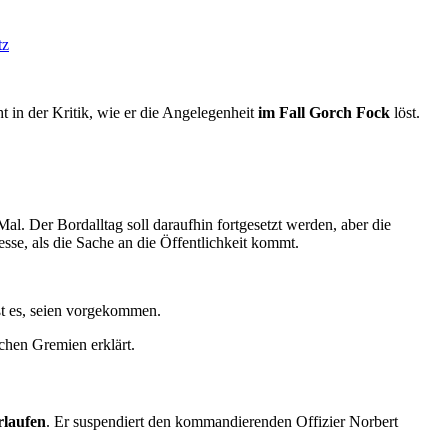
tz
ht in der Kri­tik, wie er die An­ge­le­gen­heit
im Fall Gorch Fock
löst.
al. Der Bordalltag soll daraufhin fortgesetzt werden, aber die
esse, als die Sache an die Öffentlichkeit kommt.
ßt es, seien vorgekommen.
chen Gremien erklärt.
­laufen
. Er suspendiert den kommandierenden Offizier Norbert