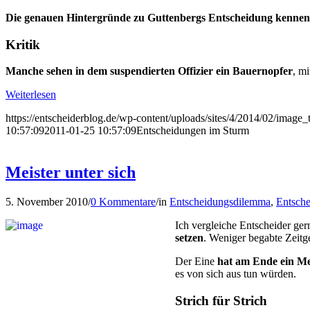
Die genauen Hintergründe zu Guttenbergs Entscheidung kennen 
Kritik
Manche sehen in dem suspendierten Offizier ein Bauernopfer
, m
Weiterlesen
https://entscheiderblog.de/wp-content/uploads/sites/4/2014/02/imag
10:57:09
2011-01-25 10:57:09
Entscheidungen im Sturm
Meister unter sich
5. November 2010
/
0 Kommentare
/
in
Entscheidungsdilemma
,
Entsche
Ich vergleiche Entscheider ger
set­zen
. Weniger be­gabte Zeitge
Der Eine
hat am Ende ein Me
es von sich aus tun würden.
Strich für Strich