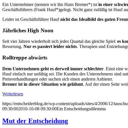
Ein Unternehmer (nennen wir ihn Hans Bremer*) ist
in einer schwie
Geschäftsführers (Frank Hauf*)gelegt. Nicht ganz zufällig ist Hauf 
Leider ist Geschäftsführer Hauf
nicht das Idealbild des guten Freu
Jährliches High Noon
Seit vier Jahren wiederholt sich jedes Quartal das gleiche Spiel:
es k
Besserung.
Nur es passiert leider nichts
. Therapien und Entziehungs
Rolltreppe abwärts
Dem Unternehmen geht es derweil immer schlechter
. Einst eine 
Hauf einfach nur unfähig sei. Die Kunden des Unternehmens sind nat
Preisverhandlungen oder suchen sich einen anderen Anbieter.
Bremer ist in dieser Situation wie gelähmt
. Auf der einen Seite weiß
Weiterlesen
https://entscheiderblog.de/wp-content/uploads/sites/4/2006/12/tausch
09:30:00
2010-10-08 09:30:00
Ein Entscheidungsdilemma
Mut der Entscheidung