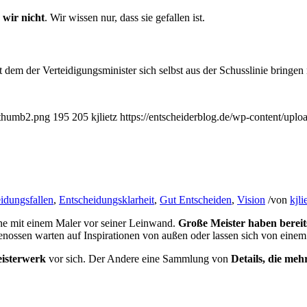
wir nicht
. Wir wissen nur, dass sie gefallen ist.
it dem der Verteidigungsminister sich selbst aus der Schusslinie bring
e_thumb2.png
195
205
kjlietz
https://entscheiderblog.de/wp-content/uplo
idungsfallen
,
Entscheidungsklarheit
,
Gut Entscheiden
,
Vision
/
von
kjli
­ne mit einem Maler vor seiner Leinwand.
Große Meister ha­ben bereit
­nossen warten auf In­spiratio­nen von außen o­der lassen sich von einem 
isterwerk
vor sich. Der Andere eine Sammlung von
Details, die me