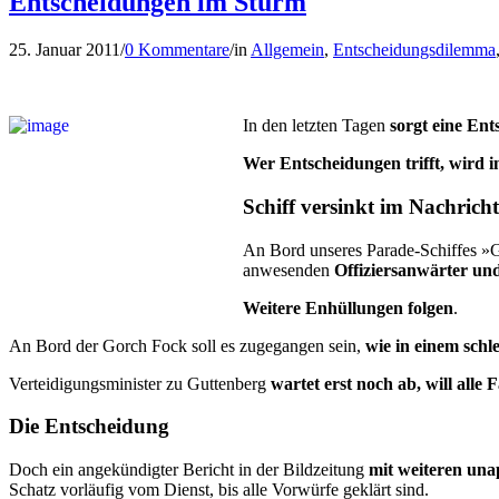
Entscheidungen im Sturm
25. Januar 2011
/
0 Kommentare
/
in
Allgemein
,
Entscheidungsdilemma
In den letzten Tagen
sorgt eine Ent
Wer Entscheidungen trifft, wird im
Schiff versinkt im Nachrich
An Bord unseres Parade-Schiffes 
anwesenden
Offiziersanwärter un
Weitere Enhüllungen folgen
.
An Bord der Gorch Fock soll es zugegangen sein,
wie in einem schl
Verteidigungsminister zu Guttenberg
wartet erst noch ab, will alle
Die Entscheidung
Doch ein angekündigter Bericht in der Bildzeitung
mit weiteren unap
Schatz vorläufig vom Dienst, bis alle Vorwürfe geklärt sind.