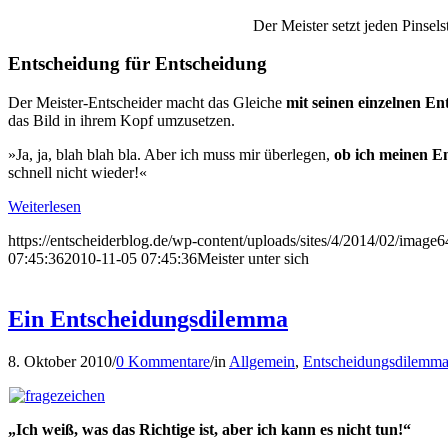
Der Meister setzt jeden Pinsels
Entscheidung für Entscheidung
Der Meister-Entscheider macht das Gleiche
mit seinen einzelnen En
das Bild in ihrem Kopf umzusetzen.
»Ja, ja, blah blah bla. Aber ich muss mir überlegen,
ob ich meinen En
schnell nicht wieder!«
Weiterlesen
https://entscheiderblog.de/wp-content/uploads/sites/4/2014/02/image
07:45:36
2010-11-05 07:45:36
Meister unter sich
Ein Entscheidungsdilemma
8. Oktober 2010
/
0 Kommentare
/
in
Allgemein
,
Entscheidungsdilemm
„Ich weiß, was das Richtige ist, aber ich kann es nicht tun!“