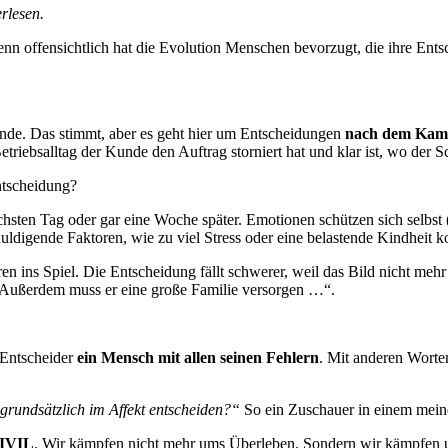
erlesen.
Denn offensichtlich hat die Evolution Menschen bevorzugt, die ihre Ents
unde. Das stimmt, aber es geht hier um Entscheidungen
nach dem Kam
triebsalltag der Kunde den Auftrag storniert hat und klar ist, wo der Sc
ntscheidung?
hsten Tag oder gar eine Woche später. Emotionen schützen sich selbst (
uldigende Faktoren, wie zu viel Stress oder eine belastende Kindheit k
n ins Spiel. Die Entscheidung fällt schwerer, weil das Bild nicht mehr s
? Außerdem muss er eine große Familie versorgen …“.
 Entscheider
ein Mensch mit allen seinen Fehlern
. Mit anderen Worte
 grundsätzlich im Affekt entscheiden?“
So ein Zuschauer in einem meiner
IVIL
. Wir kämpfen nicht mehr ums Überleben. Sondern wir kämpfen u