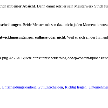
trich
mit einer Absicht
. Denn damit setzt er sein Meisterwerk Strich fü
t­scheidungen
. Beide Meister müssen dazu nicht jeden Moment bewusst
t­wicklungsingenieur entlasse oder nicht.
Weil er sich an der Firmen
64.png
425
640
kjlietz
https://entscheiderblog.de/wp-content/uploads/si
a
,
Entscheidungsklarheit
,
Gut Entscheiden
,
Richtig fragen
,
Unternehmer