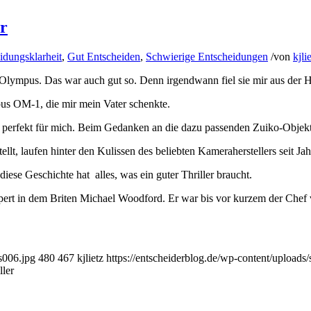
er
idungsklarheit
,
Gut Entscheiden
,
Schwierige Entscheidungen
/
von
kjli
Olympus. Das war auch gut so. Denn irgendwann fiel sie mir aus der Ha
s OM-1, die mir mein Vater schenkte.
perfekt für mich. Beim Gedanken an die dazu passenden Zuiko-Objekt
ellt, laufen hinter den Kulissen des beliebten Kameraherstellers seit J
ese Geschichte hat alles, was ein guter Thriller braucht.
rpert in dem Briten Michael Woodford. Er war bis vor kurzem der Chef
s006.jpg
480
467
kjlietz
https://entscheiderblog.de/wp-content/uploads
ller