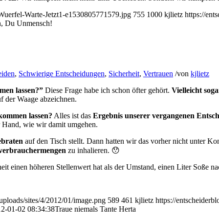
l-Wuerfel-Warte-Jetzt1-e1530805771579.jpg
755
1000
kjlietz
https://en
, Du Unmensch!
eiden
,
Schwierige Entscheidungen
,
Sicherheit
,
Vertrauen
/
von
kjlietz
­men lassen?”
Diese Frage habe ich schon öfter gehört.
Vielleicht so
uf der Waage ab­zeichnen.
t kommen lassen?
Alles ist das
Ergeb­nis unserer vergangenen Entsch
der Hand, wie wir damit umgehen.
ebraten
auf den Tisch stellt. Dann hatten wir das vorher nicht unter Ko
verbrauchermengen
zu inhalieren. 😯
it einen höheren Stellenwert hat als der Umstand, einen Liter Soße 
/uploads/sites/4/2012/01/image.png
589
461
kjlietz
https://entscheiderb
2-01-02 08:34:38
Traue niemals Tante Herta