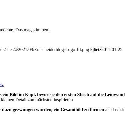
en möchte. Das mag stimmen.
ads/sites/4/2021/09/Entscheiderblog-Logo-III.png
kjlietz
2011-01-25
etz
s ein Bild im Kopf, bevor sie den ers­ten Strich auf die Leinwand
klei­nen Detail zum nächsten inspi­rieren.
hr dazu gezwungen wurden, ein Ge­samtbild zu formen
als dass sie