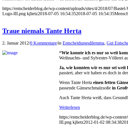
https://entscheiderblog.de/wp-content/uploads/sites/4/2018/07/Baste
Logo-III.png
kjlietz
2018-07-05 16:54:35
2018-07-05 16:54:35
Mensch
Traue niemals Tante Herta
2. Januar 2012
/
0 Kommentare
/
in
Entscheidungsdilemma
,
Gut Entsch
“Wie konnte ich es nur so weit kom
Weihnachts- und Syl­vester-Völlerei a
Ja, wie konnten wir es nur sei wei
pas­siert, aber wir haben es doch in 
Wenn Tante Herta
einen fetten Gäns
passende Gänseschmalzsoße
in Groß
Auch Tante Herta weiß, dass Gesundhe
Weiterlesen
https://entscheiderblog.de/wp-content
III.png
kjlietz
2012-01-02 08:34:38
201