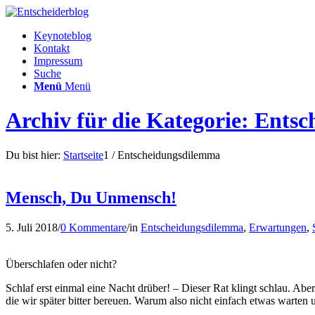
Keynoteblog
Kontakt
Impressum
Suche
Menü
Menü
Archiv für die Kategorie: Ents
Du bist hier:
Startseite
1
/
Entscheidungsdilemma
Mensch, Du Unmensch!
5. Juli 2018
/
0 Kommentare
/
in
Entscheidungsdilemma
,
Erwartungen
,
Überschlafen oder nicht?
Schlaf erst einmal eine Nacht drüber! – Dieser Rat klingt schlau. Abe
die wir später bitter bereuen. Warum also nicht einfach etwas wart