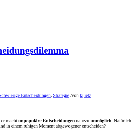
cheidungsdilemma
Schwierige Entscheidungen
,
Strategie
/
von
kjlietz
r er macht
unpopuläre Entscheidungen
nahezu
unmöglich
. Natürlic
en und in einem ruhigen Moment abgewogener entscheiden?