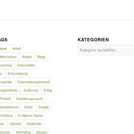
AGS
KATEGORIEN
Kategorien
Apple
Arbeit
Alternativen
Bedarf
Blogs
oaching
Entscheiden
er
Entscheidung
ngsfalle
Entscheidungsklarheit
ngskriterien
Erfahrung
Erfolg
Freiheit
Gestaltungsmacht
gsspielräume
Glück
Google
cheidung
In eigener Sache
nen
Klarheit
Kreativität
Macher
Marketing
Mission