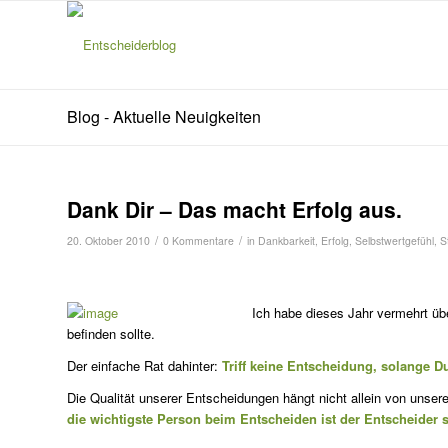
Blog - Aktuelle Neuigkeiten
Dank Dir – Das macht Erfolg aus.
/
/
20. Oktober 2010
0 Kommentare
in
Dankbarkeit
,
Erfolg
,
Selbstwertgefühl
,
S
Ich habe dieses Jahr vermehrt übe
befinden sollte.
Der einfache Rat dahinter:
Triff keine Entscheidung, solange D
Die Qualität unserer Entscheidungen hängt nicht allein von unser
die wichtigste Person beim Entscheiden ist der Ent­scheider s