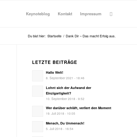
Keynoteblog
Kontakt
Impressum
Du bist hier:
Startseite
/
Dank Dir – Das macht Erfolg aus.
LETZTE BEITRÄGE
Hallo Welt!
8. September 2021 - 18:46
Lohnt sich der Aufwand der
Einzigartigkeit?
10. September 2018 - 9:52
Wer darüber schläft, verliert den Moment
19. Juli 2018 - 10:05
Mensch, Du Unmensch!
5. Juli 2018 - 16:54