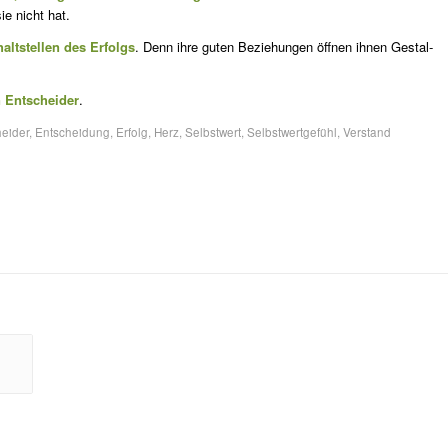
e nicht hat.
alt­stellen des Erfolgs
. Denn ihre guten Beziehungen öffnen ihnen Gestal­
 Ent­scheider
.
eider
,
Entscheidung
,
Erfolg
,
Herz
,
Selbstwert
,
Selbstwertgefühl
,
Verstand