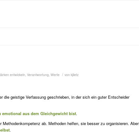
/
tärken entwickeln
,
Verantwortung
,
Werte
von
kjlietz
r die geistige Verfassung geschrieben, in der sich ein guter Entscheider
u emotional aus dem Gleichgewicht bist
.
er Methoden­kompetenz ab. Methoden helfen, sie bes­ser zu organisieren. Aber
elbst
.