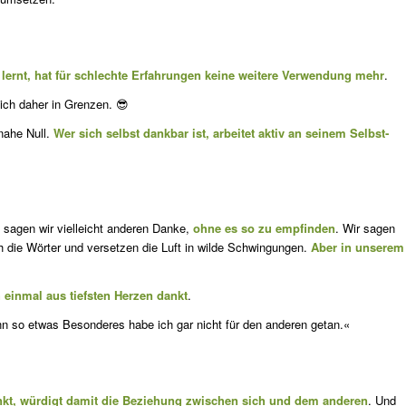
lernt, hat für schlechte Erfahrungen keine weitere Verwendung mehr
.
ch da­her in Grenzen. 😎
nahe Null.
Wer sich selbst dankbar ist, arbeitet aktiv an seinem Selbst­
 sa­gen wir vielleicht anderen Danke,
ohne es so zu empfinden
. Wir sagen
h die Wörter und versetzen die Luft in wilde Schwingungen.
Aber in unse­rem
h einmal aus tiefsten Herzen dankt
.
nn so etwas Besonderes habe ich gar nicht für den anderen getan.«
nkt, würdigt damit die Beziehung zwischen sich und dem anderen
. Und