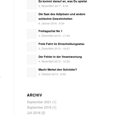
Es kommt darauf an, was Du spielst
2. November 2017 - 8:40
Die Saat des Adipösen und andere
schlechte Gewohnheiten
8. Januar 2016 - 9:54
Freitagszitat No 1
4. Dezember 2015 - 17:49
Freie Fahrt im Entscheidungsstau
3. Dezember 2015 - 16:37
Der Fehler in der Verantwortung
4. November 2015 - 12:20
Macht Merkel den Schröder?
2. Oktober 2015 - 9:59
s
ARCHIV
September 2021
(1)
September 2018
(1)
Juli 2018
(2)