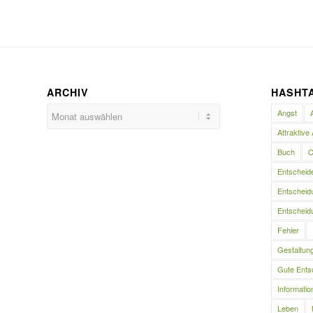
ARCHIV
HASHT
Angst
Attraktive 
Buch
C
Entscheid
Entscheidu
Entscheidu
Fehler
Gestaltun
Gute Ents
Informatio
Leben