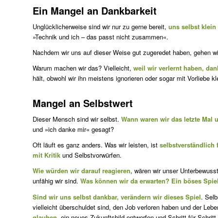
Ein Mangel an Dankbarkeit
Unglücklicherweise sind wir nur zu gerne bereit,
uns selbst klein
»Technik und ich – das passt nicht zusammen«.
Nachdem wir uns auf dieser Weise gut zugeredet haben, gehen w
Warum machen wir das? Vielleicht,
weil wir verlernt haben, dan
hält, obwohl wir ihn meistens ignorieren oder sogar mit Vorliebe k
Mangel an Selbstwert
Dieser Mensch sind wir selbst.
Wann waren wir das letzte Mal 
und »ich danke mir« gesagt?
Oft läuft es ganz anders. Was wir leisten, ist
selbstverständlich
mit Kritik
und Selbstvorwürfen.
Wie würden wir darauf reagieren
, wären wir unser Unterbewuss
unfähig wir sind.
Was können wir da erwarten? Ein böses Spiel
Sind wir uns selbst dankbar, verändern wir dieses Spiel
. Sel
vielleicht überschuldet sind, den Job verloren haben und der Leb
glauben
, ein neues Zukunftsbild entwerfen und Schritt für Schritt