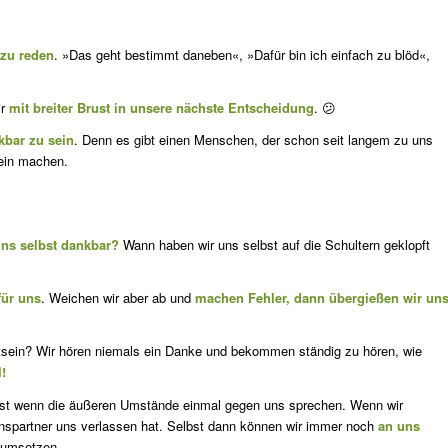
 zu reden
. »Das geht bestimmt daneben«, »Dafür bin ich einfach zu blöd«,
ir
mit breiter Brust in unsere nächste Entscheidung
. 😕
kbar zu sein
. Denn es gibt einen Menschen, der schon seit langem zu uns
lein machen.
uns selbst dankbar?
Wann haben wir uns selbst auf die Schultern geklopft
für uns
. Weichen wir aber ab und
machen Fehler, dann übergießen wir un
t­sein? Wir hören niemals ein Danke und bekommen ständig zu hören, wie
!
bst wenn die äußeren Umstände einmal gegen uns sprechen. Wenn wir
ens­partner uns verlassen hat. Selbst dann können wir immer noch
an uns
 um­setzen.