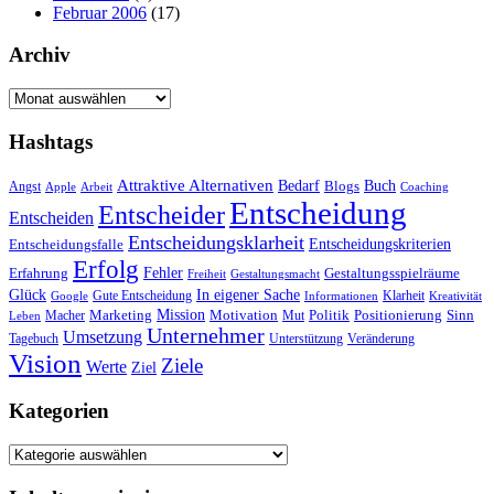
Februar 2006
(17)
Archiv
Archiv
Hashtags
Attraktive Alternativen
Buch
Bedarf
Angst
Blogs
Apple
Arbeit
Coaching
Entscheidung
Entscheider
Entscheiden
Entscheidungsklarheit
Entscheidungskriterien
Entscheidungsfalle
Erfolg
Fehler
Erfahrung
Gestaltungsspielräume
Freiheit
Gestaltungsmacht
Glück
In eigener Sache
Gute Entscheidung
Klarheit
Google
Informationen
Kreativität
Mission
Marketing
Motivation
Politik
Positionierung
Sinn
Macher
Mut
Leben
Unternehmer
Umsetzung
Tagebuch
Unterstützung
Veränderung
Vision
Ziele
Werte
Ziel
Kategorien
Kategorien