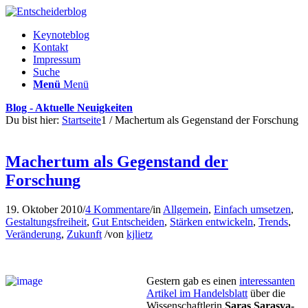
Keynoteblog
Kontakt
Impressum
Suche
Menü
Menü
Blog - Aktuelle Neuigkeiten
Du bist hier:
Startseite
1
/
Machertum als Gegenstand der Forschung
Machertum als Gegenstand der
Forschung
19. Oktober 2010
/
4 Kommentare
/
in
Allgemein
,
Einfach umsetzen
,
Gestaltungsfreiheit
,
Gut Entscheiden
,
Stärken entwickeln
,
Trends
,
Veränderung
,
Zukunft
/
von
kjlietz
Gestern gab es einen
interessanten
Artikel im Handelsblatt
über die
Wis­sen­schaftlerin
Saras Sarasva­