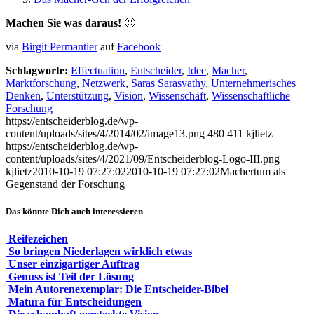
Machen Sie was daraus!
🙂
via
Birgit Permantier
auf
Facebook
Schlagworte:
Effectuation
,
Entscheider
,
Idee
,
Macher
,
Marktforschung
,
Netzwerk
,
Saras Sarasvathy
,
Unternehmerisches
Denken
,
Unterstützung
,
Vision
,
Wissenschaft
,
Wissenschaftliche
Forschung
https://entscheiderblog.de/wp-
content/uploads/sites/4/2014/02/image13.png
480
411
kjlietz
https://entscheiderblog.de/wp-
content/uploads/sites/4/2021/09/Entscheiderblog-Logo-III.png
kjlietz
2010-10-19 07:27:02
2010-10-19 07:27:02
Machertum als
Gegenstand der Forschung
Das könnte Dich auch interessieren
Reifezeichen
So bringen Niederlagen wirklich etwas
Unser einzigartiger Auftrag
Genuss ist Teil der Lösung
Mein Autorenexemplar: Die Entscheider-Bibel
Matura für Entscheidungen