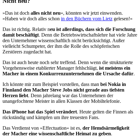
Nicht neu?
»Das ist doch
alles nicht neu
«, könnten wir jetzt einwenden.
»Haben wir doch alles schon
in den Büchern vom Lietz
gelesen!«
Das ist richtig. Relativ n
eu ist allerdings, dass sich die Forschung
damit beschäftigt
. Denn die Betriebswirtschaftslehre hat viele Jahre
den Unternehmer wissenschaftlich nicht berücksichtigt. Außer
vielleicht Schumpeter, der ihm die Rolle des schöpferischen
Zerstörers zuge­dacht hat.
Das ist auch heute noch sehr treffend. Denn wenn die strukturierte
Vorgehensweise etablierter Manager fehlschlägt,
ist meistens ein
Ma­cher in einem Konkurrenzunternehmen die Ursache dafür
.
Ich könnte mir zum Beispiel vorstellen, dass man
bei Nokia in
Finnland den Macher Steve Jobs nicht gerade aus tiefsten
Herzen liebt
. Denn jahrelang war das Unternehmen der
unangefochtene Meister in allen Klassen der Mobiltelefonie.
Das iPhone hat das Spiel verändert
. Heute gelten die Finnen als
rück­ständig und kämpfen um ihre treuesten Fans.
Das Verdienst von »Effectuation« ist es,
der Hemdsärmeligkeit
der Macher eine wissenschaftliche Heimat zu geben
.