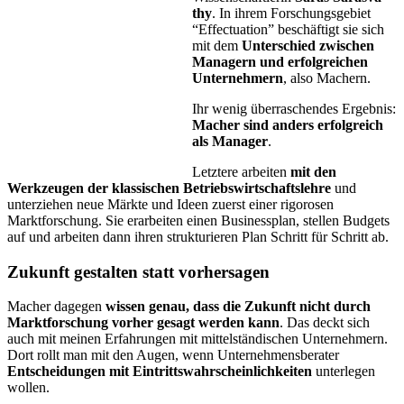
thy
. In ihrem Forschungsgebiet
“Ef­fec­tu­a­ti­on” beschäftigt sie sich
mit dem
Unterschied zwischen
Mana­gern und erfolgreichen
Unterneh­mern
, al­so Ma­chern.
Ihr wenig überraschendes Ergebnis:
Macher sind anders erfolgreich
als Manager
.
Letztere arbeiten
mit den
Werkzeu­gen der klassischen Betriebswirt­schaftslehre
und
unterziehen neue Märkte und Ideen zuerst einer rigorosen
Marktforschung. Sie erarbei­ten einen Businessplan, stellen Budgets
auf und arbeiten dann ihren strukturieren Plan Schritt für Schritt ab.
Zukunft gestalten statt vorhersagen
Macher dagegen
wissen genau, dass die Zukunft nicht durch
Markt­forschung vorher gesagt werden kann
. Das deckt sich
auch mit mei­nen Erfahrungen mit mittelständischen Unternehmern.
Dort rollt man mit den Augen, wenn Unternehmensberater
Entscheidungen mit Ein­trittswahrscheinlichkeiten
unterlegen
wollen.