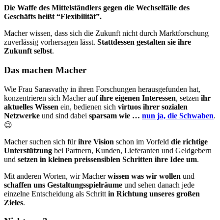
Die Waffe des Mittelständlers gegen die Wechselfälle des
Geschäfts heißt “Flexibilität”.
Macher wissen, dass sich die Zukunft nicht durch Marktforschung
zuverlässig vorhersagen lässt.
Stattdessen gestalten sie ihre
Zukunft selbst
.
Das machen Macher
Wie Frau Sarasvathy in ihren Forschungen herausgefunden hat,
kon­zentrieren sich Macher auf
ihre eigenen Interessen
, setzen
ihr
aktu­elles Wissen
ein, bedienen sich
virtuos ihrer sozialen
Netzwerke
und sind dabei
sparsam wie …
nun ja, die Schwaben
.
😉
Macher suchen sich für
ihre Vision
schon im Vorfeld
die richtige
Unter­stützung
bei Partnern, Kunden, Lieferanten und Geldgebern
und
setzen in kleinen preissensiblen Schritten ihre Idee um
.
Mit anderen Worten, wir Macher
wissen was wir wollen
und
schaffen uns Gestaltungsspielräume
und sehen danach jede
einzelne Ent­scheidung als Schritt
in Richtung unseres großen
Zieles
.