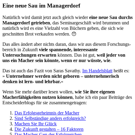
Eine neue Sau im Managerdorf
Natürlich wird damit jetzt auch gleich wieder
eine neue Sau durchs
Managerdorf getrieben
, das Seminargeschäft wird brummen und
na­türlich wird es eine Vielzahl von Büchern geben, die sich wie
geschnit­ten Brot verkaufen werden. 😯
Das alles ändert aber nichts daran, dass wir aus diesem Forschungs­
bereich in Zukunft
viele spannende, interessante
Untersuchungen er­warten
können. Das ist gut,
weil jeder von
uns ein Macher sein könnte, wenn er nur wüsste, wie
.
Das ist auch das Fazit von Saras Savathy.
Im Handelsblatt
heißt es:
»
Unternehmer werden nicht geboren – unternehmerisch
denken ist lern- und lehrbar.
«
Wenn Sie mehr darüber lesen wollen,
wie Sie ihre eigenen
Macherfähigkeiten nutzen können
, habe ich ein paar Beiträge des
Entscheiderblogs für sie zusammengetragen:
Das Erfolgsgeheimnis der Macher
Sind Selbständige anders erfolgreich?
Machen Sie Ihr Glück
Die Zukunft gestalten – 16 Faktoren
Das Macher-Gen der Erfolgreichen