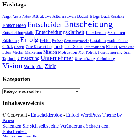
Hashtags
Attraktive Alternativen
Buch
Bedarf
Angst
Blogs
Apple
Arbeit
Coaching
Entscheidung
Entscheider
Entscheiden
Entscheidungsklarheit
Entscheidungskriterien
Entscheidungsfalle
Erfolg
Fehler
Erfahrung
Gestaltungsspielräume
Freiheit
Gestaltungsmacht
Glück
In eigener Sache
Gute Entscheidung
Klarheit
Google
Informationen
Kreativität
Mission
Marketing
Motivation
Politik
Positionierung
Sinn
Macher
Mut
Leben
Unternehmer
Umsetzung
Tagebuch
Unterstützung
Veränderung
Vision
Ziele
Werte
Ziel
Kategorien
Kategorien
Inhaltsverzeicnis
© Copyright -
Entscheiderblog
-
Enfold WordPress Theme by
Kriesi
Schenken Sie sich selbst eine Veränderung
Schach dem
Entscheider!
Nach oben scrollen