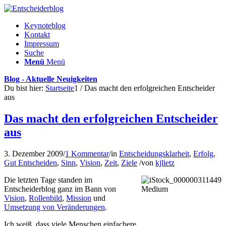
Keynoteblog
Kontakt
Impressum
Suche
Menü
Menü
Blog - Aktuelle Neuigkeiten
Du bist hier:
Startseite
1
/
Das macht den erfolgreichen Entscheider
aus
Das macht den erfolgreichen Entscheider
aus
3. Dezember 2009
/
1 Kommentar
/
in
Entscheidungsklarheit
,
Erfolg
,
Gut Entscheiden
,
Sinn
,
Vision
,
Zeit
,
Ziele
/
von
kjlietz
Die letzten Tage standen im
Entscheiderblog ganz im Bann von
Vision
,
Rollenbild
,
Mission
und
Umsetzung von Veränderungen
.
Ich weiß, dass viele Menschen einfachere