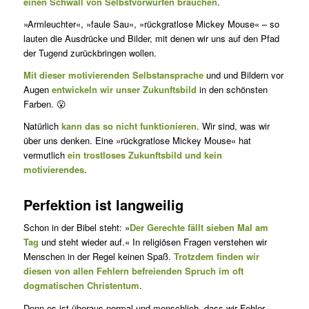
einen Schwall von Selbstvorwürfen brauchen
.
»Armleuchter«, »faule Sau«, »rückgratlose Mickey Mouse« – so
lauten die Ausdrücke und Bilder, mit denen wir uns auf den Pfad
der Tugend zurückbringen wollen.
Mit dieser motivierenden Selbstansprache
und und Bildern vor
Augen
entwickeln wir unser Zukunftsbild
in den schönsten
Farben. 😮
Natürlich
kann das so nicht funktionieren
. Wir sind, was wir
über uns denken. Eine »rückgratlose Mickey Mouse« hat
vermutlich
ein trostlo­ses Zukunftsbild und kein
motivierendes
.
Perfektion ist langweilig
Schon in der Bibel steht: »
Der Gerechte fällt sieben Mal am
Tag
und steht wieder auf.« In religiösen Fragen verstehen wir
Menschen in der Regel keinen Spaß.
Trotzdem finden wir
diesen von allen Fehlern befreienden Spruch im oft
dogmatischen Christentum
.
Denn es ist überaus normal und menschlich, dass wir Fehler