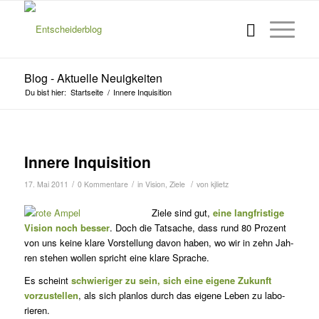
Blog - Aktuelle Neuigkeiten
Du bist hier:
Startseite
/
Innere Inquisition
Innere Inquisition
/
/
/
17. Mai 2011
0 Kommentare
in
Vision
,
Ziele
von
kjlietz
Ziele sind gut,
eine langfristige
Vision noch besser
. Doch die Tatsache, dass rund 80 Prozent
von uns keine klare Vor­stellung davon haben, wo wir in zehn Jah­
ren stehen wollen spricht eine klare Spra­che.
Es scheint
schwieriger zu sein, sich eine eigene Zukunft
vorzustellen
, als sich planlos durch das eigene Leben zu labo­
rieren.