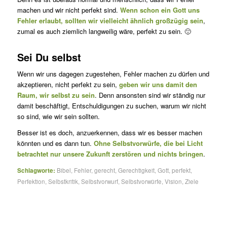
machen und wir nicht perfekt sind.
Wenn schon ein Gott uns
Fehler erlaubt, sollten wir vielleicht ähnlich großzügig sein
,
zumal es auch ziemlich langweilig wäre, perfekt zu sein. 🙂
Sei Du selbst
Wenn wir uns dagegen zugestehen, Fehler machen zu dürfen und
akzeptieren, nicht perfekt zu sein,
geben wir uns damit den
Raum, wir selbst zu sein
. Denn ansonsten sind wir ständig nur
damit beschäftigt, Entschuldigungen zu suchen, warum wir nicht
so sind, wie wir sein sollten.
Besser ist es doch, anzuerkennen, dass wir es besser machen
könn­ten und es dann tun.
Ohne Selbstvorwürfe, die bei Licht
betrachtet nur unsere Zukunft zerstören und nichts bringen
.
Schlagworte:
Bibel
,
Fehler
,
gerecht
,
Gerechtigkeit
,
Gott
,
perfekt
,
Perfektion
,
Selbstkritik
,
Selbstvorwurf
,
Selbstvorwürfe
,
Vision
,
Ziele