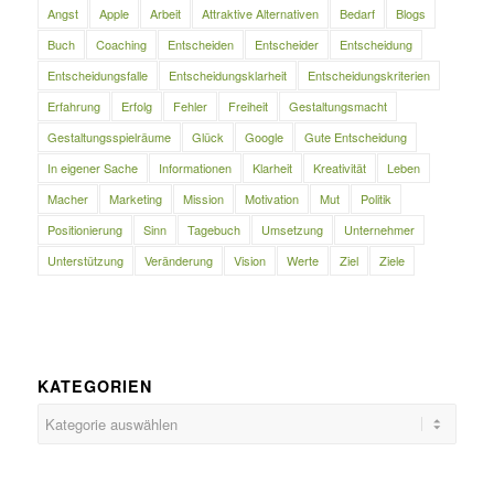
Angst
Apple
Arbeit
Attraktive Alternativen
Bedarf
Blogs
Buch
Coaching
Entscheiden
Entscheider
Entscheidung
Entscheidungsfalle
Entscheidungsklarheit
Entscheidungskriterien
Erfahrung
Erfolg
Fehler
Freiheit
Gestaltungsmacht
Gestaltungsspielräume
Glück
Google
Gute Entscheidung
In eigener Sache
Informationen
Klarheit
Kreativität
Leben
Macher
Marketing
Mission
Motivation
Mut
Politik
Positionierung
Sinn
Tagebuch
Umsetzung
Unternehmer
Unterstützung
Veränderung
Vision
Werte
Ziel
Ziele
KATEGORIEN
Kategorien