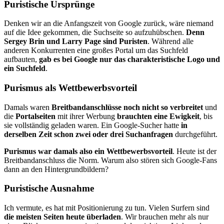
Puristische Ursprünge
Denken wir an die Anfangszeit von Google zurück, wäre niemand
auf die Idee gekommen, die Suchseite so aufzuhübschen.
Denn
Sergey Brin und Larry Page sind Puristen
. Während alle
anderen Konkurren­ten eine großes Portal um das Suchfeld
aufbauten,
gab es bei Google nur das charakteristische Logo und
ein Suchfeld
.
Purismus als Wettbewerbsvorteil
Damals waren
Breitbandanschlüsse noch nicht so verbreitet
und
die
Portalseiten
mit ihrer Werbung
brauchten eine Ewigkeit
, bis
sie vollständig geladen waren. Ein Google-Sucher hatte
in
derselben Zeit schon zwei oder drei Suchanfragen
durchgeführt.
Purismus war damals also ein Wettbewerbsvorteil
. Heute ist der
Breitbandanschluss die Norm. Warum also stören sich Google-Fans
dann an den Hintergrundbildern?
Puristische Ausnahme
Ich vermute, es hat mit Positionierung zu tun. Vielen Surfern sind
die meisten Seiten heute überladen
. Wir brauchen mehr als nur