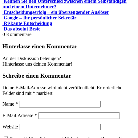
Kennen Sie den Unterschied zwischen einem Selbständigen
und einem Unternehmer?
Entscheidungserfolg – ein überzeugender Auslöser
Google – Ihr persönlicher Sekretär
Riskante Entscheidung
Das absolut Beste
0
Kommentare
Hinterlasse einen Kommentar
An der Diskussion beteiligen?
Hinterlasse uns deinen Kommentar!
Schreibe einen Kommentar
Deine E-Mail-Adresse wird nicht veröffentlicht.
Erforderliche
Felder sind mit
*
markiert
Name
*
E-Mail-Adresse
*
Website