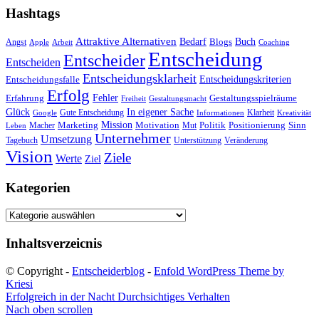
Hashtags
Attraktive Alternativen
Buch
Bedarf
Angst
Blogs
Apple
Arbeit
Coaching
Entscheidung
Entscheider
Entscheiden
Entscheidungsklarheit
Entscheidungskriterien
Entscheidungsfalle
Erfolg
Fehler
Erfahrung
Gestaltungsspielräume
Freiheit
Gestaltungsmacht
Glück
In eigener Sache
Gute Entscheidung
Klarheit
Google
Informationen
Kreativität
Mission
Marketing
Motivation
Politik
Positionierung
Sinn
Macher
Mut
Leben
Unternehmer
Umsetzung
Tagebuch
Unterstützung
Veränderung
Vision
Ziele
Werte
Ziel
Kategorien
Kategorien
Inhaltsverzeicnis
© Copyright -
Entscheiderblog
-
Enfold WordPress Theme by
Kriesi
Erfolgreich in der Nacht
Durchsichtiges Verhalten
Nach oben scrollen