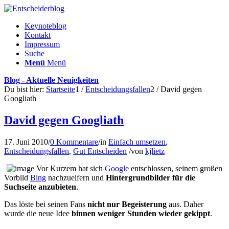
Keynoteblog
Kontakt
Impressum
Suche
Menü
Menü
Blog - Aktuelle Neuigkeiten
Du bist hier:
Startseite
1
/
Entscheidungsfallen
2
/
David gegen
Googliath
David gegen Googliath
17. Juni 2010
/
0 Kommentare
/
in
Einfach umsetzen
,
Entscheidungsfallen
,
Gut Entscheiden
/
von
kjlietz
Vor Kurzem hat sich
Google
entschlossen, seinem großen
Vorbild
Bing
nachzueifern und
Hintergrundbilder für die
Suchseite anzubieten
.
Das löste bei seinen Fans
nicht nur Begeisterung
aus. Daher
wurde die neue Idee
binnen weniger Stunden wieder gekippt
.