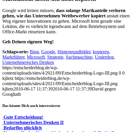
Google wird lernen müssen,
dass solange Martkanteile verloren
gehen, wie das Unternehmen Wettbewerber kopiert
anstatt einen
Weg eigener Innovationen zu gehen. Microsoft lernt gerade eine
Lektion, die es vielleicht irgendwann auf dem Betriebssystem und
Office-Markt einsetzen kann.
Geh Deinen eigenen Weg!
Schlagworte:
Bing
,
Google
,
Hintergrundbilder
,
kopieren
,
Marktführer
,
Microsoft
,
Strategie
,
Suchmaschine
,
Underdog
,
Unternehmerisches Denken
https://entscheiderblog.de/wp-
content/uploads/sites/4/2021/09/Entscheiderblog-Logo-III.png
0
0
kjlietz
https://entscheiderblog.de/wp-
content/uploads/sites/4/2021/09/Entscheiderblog-Logo-III.png
kjlietz
2010-06-17 11:37:39
2010-06-17 11:37:39
David gegen
Googliath
Das könnte Dich auch interessieren
Gute Entscheidung!
Unternehmerisches Denken II
Bedarflos glücklich