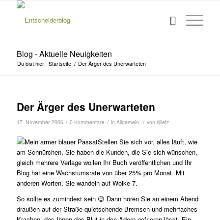
Blog - Aktuelle Neuigkeiten
Du bist hier:
Startseite
/
Der Ärger des Unerwarteten
Der Ärger des Unerwarteten
/
/
/
17. November 2006
0 Kommentare
in
Allgemein
von
kjlietz
Stellen Sie sich vor, alles läuft, wie
am Schnürchen, Sie haben die Kunden, die Sie sich wünschen,
gleich mehrere Verlage wollen Ihr Buch veröffentlichen und Ihr
Blog hat eine Wachstumsrate von über 25% pro Monat. Mit
anderen Worten, Sie wandeln auf Wolke 7.
So sollte es zumindest sein 😉 Dann hören Sie an einem Abend
draußen auf der Straße quietschende Bremsen und mehrfaches
Krachen, das Ihnen das Blut in den Adern gefrieren lässt. Ein