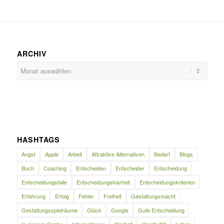
ARCHIV
HASHTAGS
Angst
Apple
Arbeit
Attraktive Alternativen
Bedarf
Blogs
Buch
Coaching
Entscheiden
Entscheider
Entscheidung
Entscheidungsfalle
Entscheidungsklarheit
Entscheidungskriterien
Erfahrung
Erfolg
Fehler
Freiheit
Gestaltungsmacht
Gestaltungsspielräume
Glück
Google
Gute Entscheidung
In eigener Sache
Informationen
Klarheit
Kreativität
Leben