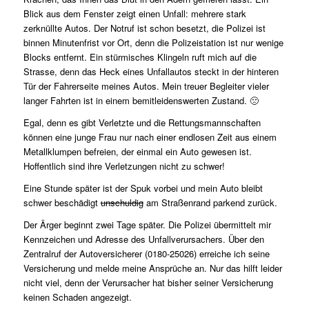
Blick aus dem Fenster zeigt einen Unfall: mehrere stark
zerknüllte Autos. Der Notruf ist schon besetzt, die Polizei ist
binnen Minutenfrist vor Ort, denn die Polizeistation ist nur wenige
Blocks entfernt. Ein stürmisches Klingeln ruft mich auf die
Strasse, denn das Heck eines Unfallautos steckt in der hinteren
Tür der Fahrerseite meines Autos. Mein treuer Begleiter vieler
langer Fahrten ist in einem bemitleidenswerten Zustand. 🙁
Egal, denn es gibt Verletzte und die Rettungsmannschaften
können eine junge Frau nur nach einer endlosen Zeit aus einem
Metallklumpen befreien, der einmal ein Auto gewesen ist.
Hoffentlich sind ihre Verletzungen nicht zu schwer!
Eine Stunde später ist der Spuk vorbei und mein Auto bleibt
schwer beschädigt
unschuldig
am Straßenrand parkend zurück.
Der Ärger beginnt zwei Tage später. Die Polizei übermittelt mir
Kennzeichen und Adresse des Unfallverursachers. Über den
Zentralruf der Autoversicherer (0180-25026) erreiche ich seine
Versicherung und melde meine Ansprüche an. Nur das hilft leider
nicht viel, denn der Verursacher hat bisher seiner Versicherung
keinen Schaden angezeigt.