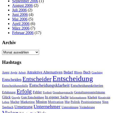
September 2006
(1)
August 2006
(2)
Juli 2006
(2)
Juni 2006
(4)
Mai 2006
(5)
April 2006
(6)
März 2006
(7)
Februar 2006
(17)
Archiv
Archiv
Hashtags
Attraktive Alternativen
Buch
Bedarf
Angst
Blogs
Apple
Arbeit
Coaching
Entscheidung
Entscheider
Entscheiden
Entscheidungsklarheit
Entscheidungskriterien
Entscheidungsfalle
Erfolg
Fehler
Erfahrung
Gestaltungsspielräume
Freiheit
Gestaltungsmacht
Glück
In eigener Sache
Gute Entscheidung
Klarheit
Google
Informationen
Kreativität
Mission
Marketing
Motivation
Politik
Positionierung
Sinn
Macher
Mut
Leben
Unternehmer
Umsetzung
Tagebuch
Unterstützung
Veränderung
Vision