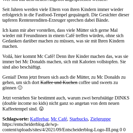
Seit Jahren werden viele Eltern von ihren Kindern immer wieder
erfolgreich in die Fastfood-Tempel gequängelt. Die Gesichter dieser
tapferen Rentenrenditen-Erzeuger sprechen dabei Bände.
Ich kann mir aber vorstellen, dass viele Mütter sich gerne Mal
wieder mit Freundinnen in einem Café treffen würden, ohne sich
Gedanken darüber machen zu müssen, was sie mit Ihren Kindern
machen.
Voilá, hier kommt Mc Café! Denn ihre Kinder machen das, was sie
immer bei Mc Donalds machen, sich mit Kalorien vollstopfen. Sie
sind also beschäftigt.
Genial! Denn jetzt freuen sich auch die Mütter, zu Mc Donalds zu
gehen, um sich dort
Kaffee und Kuchen
coffee und sweets zu
gönnen 🙂
Jetzt verstehen Sie bestimmt auch, warum zwei berufstätige DINKS
(double income no kids) nicht ganz so angetan von dem neuen
Kaffeetempel sind. 😛
Schlagworte:
Kaffeebar
,
Mc Café
,
Starbucks
,
Zielgruppe
https://entscheiderblog.de/wp-
content/uploads/sites/4/2021/09/Entscheiderblog-Logo-III.png
0
0