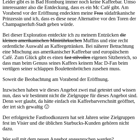
Leider gibt es in Bad Homburg immer noch keine Kaffeebar. Umso
interessanter also die Entdeckung, dass es ein Mc Café gibt. Am
Vorabend vor der Eröffnung endeckten meine
Frau
südafrikanische
Prinzessin und ich, dass es diese neue Alternative vor den Toren der
Champagnerluft-Stadt geben würde.
Bei dieser Exploration entdeckte ich zu meinem Entzücken
die
kleinen amerikanischen Minirührkuchen
Muffins und eine recht
ordentliche Auswahl an Kaffeegetränken. Bei näherer Betrachtung
eine Mischung aus amerikanischer Kaffeebar und europäischem
Café. Zum Glück gibt es einen
fast stilvollen
eigenen Sitzbereich, so
dass man beim Genuss seines Kaffees keinem Mac D-Fan beim
vertilgen seiner schlappen Boulettenbrötchen zusehen muss.
Soweit die Beobachtung am Vorabend der Eröffnung.
Inzwischen haben wir dieses Angebot zwei mal getestet und wissen
nun, dass wir bestimmt nicht die Zielgruppe für dieses Angebot sind.
Denn wer glaubt, da hätte einfach ein Kaffeebarverschnitt geöffnet,
der irrt sich gewaltig 🙁
Der erfolgreiche Fastfoodkonzern hat seit Jahren seine Zielgruppen
fest im Visier und die üblichen Starbucks-Kunden gehören nicht
dazu.
Wer soll mit dem neuen Angebot angesprochen werden?