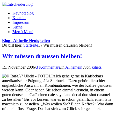
Keynoteblog
Kontakt
Impressum
Suche
Menü
Menü
Blog - Aktuelle Neuigkeiten
Du bist hier:
Startseite
1
/
Wir müssen draussen bleiben!
Wir müssen draussen bleiben!
15. November 2006
/
3 Kommentare
/
in
Allgemein
/
von
kjlietz
Ich gehe gerne in Kaffeebars
amerikanischer Prägung, á la Starbucks. Dazu gehört die schier
unglaubliche Auswahl an Kombinationen, wie der Kaffee genossen
werden kann. Oder haben Sie schon einmal versucht, in einem
guten deutschen Café einen café soya latte decaf duo shot caramel
zu bestellen? Bis vor kurzem war es ja schon gefährlich, einen latte
macchiato zu bestellen. „Was wollen Sie? Einen Kaffee?“ War dann
oft die hilflose Frage. Das hat sich zum Glück sehr geändert.