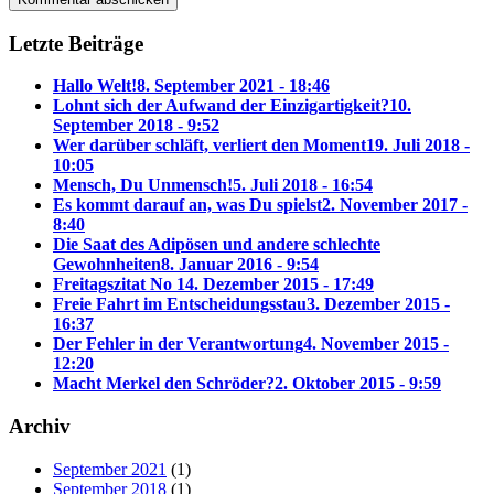
Letzte Beiträge
Hallo Welt!
8. September 2021 - 18:46
Lohnt sich der Aufwand der Einzigartigkeit?
10.
September 2018 - 9:52
Wer darüber schläft, verliert den Moment
19. Juli 2018 -
10:05
Mensch, Du Unmensch!
5. Juli 2018 - 16:54
Es kommt darauf an, was Du spielst
2. November 2017 -
8:40
Die Saat des Adipösen und andere schlechte
Gewohnheiten
8. Januar 2016 - 9:54
Freitagszitat No 1
4. Dezember 2015 - 17:49
Freie Fahrt im Entscheidungsstau
3. Dezember 2015 -
16:37
Der Fehler in der Verantwortung
4. November 2015 -
12:20
Macht Merkel den Schröder?
2. Oktober 2015 - 9:59
Archiv
September 2021
(1)
September 2018
(1)