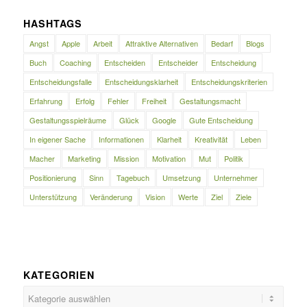
HASHTAGS
Angst
Apple
Arbeit
Attraktive Alternativen
Bedarf
Blogs
Buch
Coaching
Entscheiden
Entscheider
Entscheidung
Entscheidungsfalle
Entscheidungsklarheit
Entscheidungskriterien
Erfahrung
Erfolg
Fehler
Freiheit
Gestaltungsmacht
Gestaltungsspielräume
Glück
Google
Gute Entscheidung
In eigener Sache
Informationen
Klarheit
Kreativität
Leben
Macher
Marketing
Mission
Motivation
Mut
Politik
Positionierung
Sinn
Tagebuch
Umsetzung
Unternehmer
Unterstützung
Veränderung
Vision
Werte
Ziel
Ziele
KATEGORIEN
Kategorien