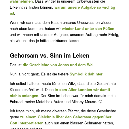
wahrnehmen
. Dass wir tief in unserem Unbewussten die
Erkenntnis finden können,
warum unsere Aufgabe so wichtig
ist
.
Wenn wir dann aus dem Bauch unseres Unbewussten wieder
nach oben kommen, haben wir
wieder Land unter den Füßen
und wir haben mit unserer Aufgabe, unserem Auftrag mehr Erfolg,
als wir uns das je hätten erträumen lassen.
Gehorsam vs. Sinn im Leben
Das ist
die Geschichte von Jonas und dem Wal
.
Nun ja nicht ganz. Es ist die tiefere
Symbolik dahinter
.
Ich selbst halte es heute für einen Witz, dass diese Geschichte
Kindern erzählt wird. Denn
in dem Alter konnten wir damit
nichts anfangen
. Der Sinn im Leben war für mich damals mein
Fahrrad, meine Matchbox-Autos und Mickey Mouse. 🙂
Ich frage mich, ob meine diversen Pfarrer, die diese Geschichte
gerne
zu einem Gleichnis über den Gehorsam gegenüber
Gott interpre­tierten
auch nur einen blassen Schimmer hatten,
worüber sie redeten.