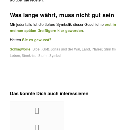
Was lange währt, muss nicht gut sein
Mir jedenfalls ist die tiefere Symbolik dieser Geschichte
erst in
meinen späten Dreißigern klar geworden
.
Hätten
Sie es gewusst?
Schlagworte:
Bibel
,
Gott
,
Jonas und der Wal
,
Land
,
Pfarrer
,
Sinn im
Leben
,
Sinnkrise
,
Sturm
,
Symbol
Das könnte Dich auch interessieren