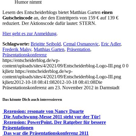
Humor nimmt
Lesern des Entscheiderblogs bietet Matthias Garten
einen
Gutscheincode
an, der den Eintrittpreis von 159 € auf 139 €
reduziert. Der Aktionscode dafür lautet: STERN.
Hier geht es zur Anmeldung
.
Schlagworte:
Brigitte Seibold
,
Cemal Osmanovic
,
Eric Adler
,
Frederik Malsy
,
Matthias Garten
,
Präsentation
,
Präsentationskonferenz
https://entscheiderblog.de/wp-
content/uploads/sites/4/2021/09/Entscheiderblog-Logo-III.png
0
0
kjlietz
https://entscheiderblog.de/wp-
content/uploads/sites/4/2021/09/Entscheiderblog-Logo-III.png
kjlietz
2012-10-18 08:41:08
2012-10-18 08:41:08
Die
Präsentationskonferenz am 23. November 2012 in Darmstadt
Das könnte Dich auch interessieren
Rezension: resonate von Nancy Duarte
Die Aufschwung-Messe 2011 steht vor der Tür!
Rezension: PowerPoint. Der Ratgeber für bessere
Präsentationen
Das war die Präsentationskonferenz 2011