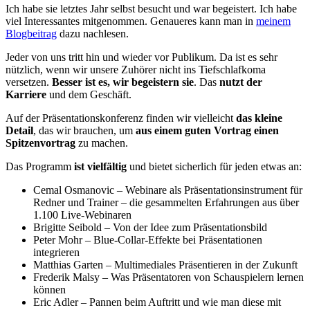
Ich habe sie letztes Jahr selbst besucht und war begeistert. Ich habe
viel Interessantes mitgenommen. Genaueres kann man in
meinem
Blogbeitrag
dazu nachlesen.
Jeder von uns tritt hin und wieder vor Publikum. Da ist es sehr
nützlich, wenn wir unsere Zuhörer nicht ins Tiefschlafkoma
versetzen.
Besser ist es, wir begeistern sie
. Das
nutzt der
Karriere
und dem Geschäft.
Auf der Präsentationskonferenz finden wir vielleicht
das kleine
Detail
, das wir brauchen, um
aus einem guten Vortrag einen
Spitzenvortrag
zu machen.
Das Programm
ist vielfältig
und bietet sicherlich für jeden etwas an:
Cemal Osmanovic – Webinare als Präsentationsinstrument für
Redner und Trainer – die gesammelten Erfahrungen aus über
1.100 Live-Webinaren
Brigitte Seibold – Von der Idee zum Präsentationsbild
Peter Mohr – Blue-Collar-Effekte bei Präsentationen
integrieren
Matthias Garten – Multimediales Präsentieren in der Zukunft
Frederik Malsy – Was Präsentatoren von Schauspielern lernen
können
Eric Adler – Pannen beim Auftritt und wie man diese mit