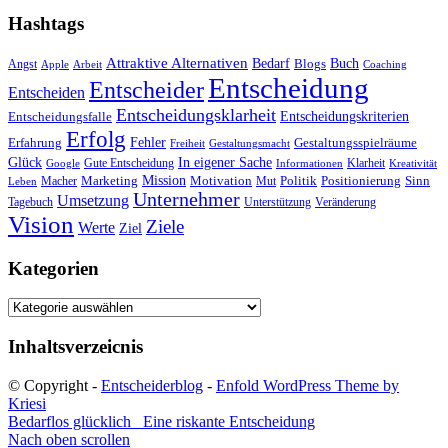
Hashtags
Attraktive Alternativen
Buch
Bedarf
Angst
Blogs
Apple
Arbeit
Coaching
Entscheidung
Entscheider
Entscheiden
Entscheidungsklarheit
Entscheidungskriterien
Entscheidungsfalle
Erfolg
Fehler
Erfahrung
Gestaltungsspielräume
Freiheit
Gestaltungsmacht
Glück
In eigener Sache
Gute Entscheidung
Klarheit
Google
Informationen
Kreativität
Mission
Marketing
Motivation
Politik
Positionierung
Sinn
Macher
Mut
Leben
Unternehmer
Umsetzung
Tagebuch
Unterstützung
Veränderung
Vision
Ziele
Werte
Ziel
Kategorien
Kategorien
Inhaltsverzeicnis
© Copyright -
Entscheiderblog
-
Enfold WordPress Theme by
Kriesi
Bedarflos glücklich
Eine riskante Entscheidung
Nach oben scrollen