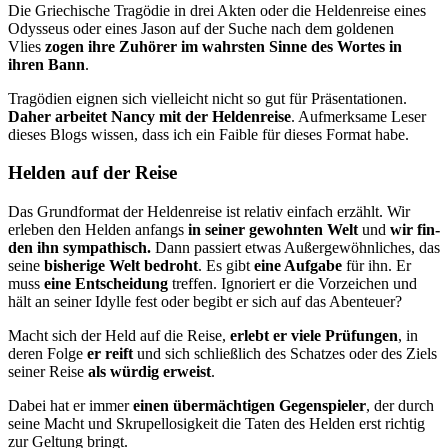
Die Griechische Tragödie in drei Akten oder die Heldenreise eines
Odysseus oder eines Jason auf der Suche nach dem goldenen
Vlies
zo­gen ihre Zuhörer im wahrsten Sinne des Wortes in
ihren Bann
.
Tragödien eignen sich vielleicht nicht so gut für Präsentationen.
Daher ar­beitet Nancy mit der Heldenreise
. Aufmerksame Leser
dieses Blogs wissen, dass ich ein Faible für dieses Format habe.
Helden auf der Reise
Das Grundformat der Heldenreise ist relativ einfach erzählt. Wir
erleben den Helden anfangs
in seiner gewohnten Welt
und
wir fin­
den ihn sympathisch.
Dann passiert etwas Außergewöhnliches, das
seine
bisherige Welt bedroht
. Es gibt
eine Aufgabe
für ihn. Er
muss
eine Entscheidung
treffen. Ignoriert er die Vorzeichen und
hält an sei­ner Idylle fest oder begibt er sich auf das Abenteuer?
Macht sich der Held auf die Reise,
erlebt er viele Prüfungen
, in
deren Folge
er reift
und sich schließlich des Schatzes oder des Ziels
seiner Rei­se
als würdig erweist
.
Dabei hat er immer
einen übermächtigen Gegenspieler
, der durch
sei­ne Macht und Skrupellosigkeit die Taten des Helden erst richtig
zur Gel­tung bringt.