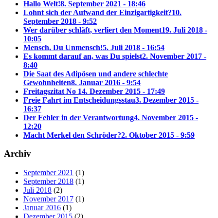
Hallo Welt!
8. September 2021 - 18:46
Lohnt sich der Aufwand der Einzigartigkeit?
10.
September 2018 - 9:52
Wer darüber schläft, verliert den Moment
19. Juli 2018 -
10:05
Mensch, Du Unmensch!
5. Juli 2018 - 16:54
Es kommt darauf an, was Du spielst
2. November 2017 -
8:40
Die Saat des Adipösen und andere schlechte
Gewohnheiten
8. Januar 2016 - 9:54
Freitagszitat No 1
4. Dezember 2015 - 17:49
Freie Fahrt im Entscheidungsstau
3. Dezember 2015 -
16:37
Der Fehler in der Verantwortung
4. November 2015 -
12:20
Macht Merkel den Schröder?
2. Oktober 2015 - 9:59
Archiv
September 2021
(1)
September 2018
(1)
Juli 2018
(2)
November 2017
(1)
Januar 2016
(1)
Dezember 2015
(2)