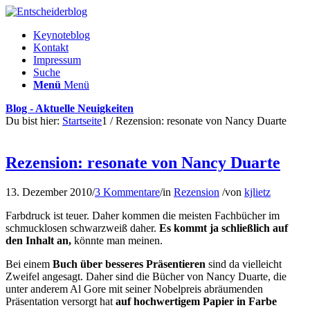
Keynoteblog
Kontakt
Impressum
Suche
Menü
Menü
Blog - Aktuelle Neuigkeiten
Du bist hier:
Startseite
1
/
Rezension: resonate von Nancy Duarte
Rezension: resonate von Nancy Duarte
13. Dezember 2010
/
3 Kommentare
/
in
Rezension
/
von
kjlietz
Farbdruck ist teuer. Daher kommen die meis­ten Fachbücher im
schmucklosen schwarz­weiß daher.
Es kommt ja schließlich auf
den Inhalt an,
könnte man meinen.
Bei einem
Buch über besseres Präsentieren
sind da vielleicht
Zweifel angesagt. Daher sind die Bücher von Nancy Duarte, die
unter an­derem Al Gore mit seiner Nobelpreis ab­räumenden
Präsentation versorgt hat
auf hoch­wertigem Papier in Farbe