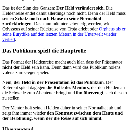
Das ist der Sinn des Ganzen:
Der Held verändert sich
. Die
Helden­reise endet damit allerdings noch nicht. Denn der Held muss
seinen
Schatz noch nach Hause in seine Normalität
zurückbringen
. Das kann mitunter schwierig werden, wie
Odysseus auf seiner Rückreise von Troja erlebt oder
Orpheus als er
seine Eurydike auf den letzten Metern in der Unterwelt wieder
verliert
.
Das Publikum spielt die Hauptrolle
Das Format der Heldenreise macht auch klar, dass der Präsentator
nicht der Held
sein kann. Denn dann wird das Publikum nolens
volens zum Gegenspieler.
Nein,
der Held in der Präsentation ist das Publikum
. Der
Referent spielt dagegen
die Rolle des Mentors
, der den Helden an
die Schwelle zum Abenteuer bringt und
ihn überzeugt
, sich diesem
zu stellen.
Der Mentor holt seinen Helden daher in seiner Normalität ab und
zeigt ihm immer wieder
den Kontrast zwischen dem Heute und
der Beloh­nung, wenn der die Reise auf sich nimmt
.
Überzeugend