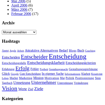
Mai 2006
(5)
April 2006
(6)
März 2006
(7)
Februar 2006
(17)
Archiv
Archiv
Hashtags
Attraktive Alternativen
Buch
Bedarf
Angst
Blogs
Apple
Arbeit
Coaching
Entscheidung
Entscheider
Entscheiden
Entscheidungsklarheit
Entscheidungskriterien
Entscheidungsfalle
Erfolg
Fehler
Erfahrung
Gestaltungsspielräume
Freiheit
Gestaltungsmacht
Glück
In eigener Sache
Gute Entscheidung
Klarheit
Google
Informationen
Kreativität
Mission
Marketing
Motivation
Politik
Positionierung
Sinn
Macher
Mut
Leben
Unternehmer
Umsetzung
Tagebuch
Unterstützung
Veränderung
Vision
Ziele
Werte
Ziel
Kategorien