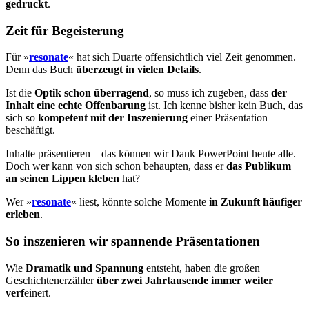
gedruckt
.
Zeit für Begeisterung
Für »
resonate
« hat sich Duarte offensichtlich viel Zeit genommen.
Denn das Buch
überzeugt in vielen Details
.
Ist die
Optik schon überragend
, so muss ich zugeben, dass
der
Inhalt eine echte Offenbarung
ist. Ich kenne bisher kein Buch, das
sich so
kompetent mit der Inszenierung
einer Präsentation
beschäftigt.
Inhalte präsentieren – das können wir Dank PowerPoint heute alle.
Doch wer kann von sich schon behaupten, dass er
das Publikum
an seinen Lippen kleben
hat?
Wer »
resonate
« liest, könnte solche Momente
in Zukunft häufiger
er­leben
.
So inszenieren wir spannende Präsentationen
Wie
Dramatik und Spannung
entsteht, haben die großen
Geschichten­erzähler
über zwei Jahrtausende immer weiter
verf
einert.