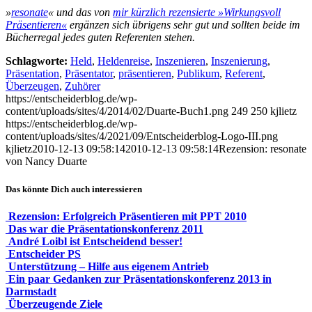
»
resonate
« und das von
mir kürzlich rezensierte »Wirkungsvoll
Präsentieren«
ergänzen sich übrigens sehr gut und sollten beide im
Bücherregal jedes guten Referenten stehen.
Schlagworte:
Held
,
Heldenreise
,
Inszenieren
,
Inszenierung
,
Präsentation
,
Präsentator
,
präsentieren
,
Publikum
,
Referent
,
Überzeugen
,
Zuhörer
https://entscheiderblog.de/wp-
content/uploads/sites/4/2014/02/Duarte-Buch1.png
249
250
kjlietz
https://entscheiderblog.de/wp-
content/uploads/sites/4/2021/09/Entscheiderblog-Logo-III.png
kjlietz
2010-12-13 09:58:14
2010-12-13 09:58:14
Rezension: resonate
von Nancy Duarte
Das könnte Dich auch interessieren
Rezension: Erfolgreich Präsentieren mit PPT 2010
Das war die Präsentationskonferenz 2011
André Loibl ist Entscheidend besser!
Entscheider PS
Unterstützung – Hilfe aus eigenem Antrieb
Ein paar Gedanken zur Präsentationskonferenz 2013 in
Darmstadt
Überzeugende Ziele