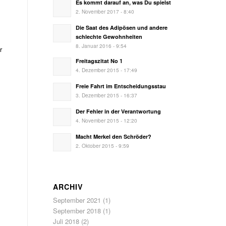
Es kommt darauf an, was Du spielst
2. November 2017 - 8:40
Die Saat des Adipösen und andere
schlechte Gewohnheiten
8. Januar 2016 - 9:54
r
Freitagszitat No 1
4. Dezember 2015 - 17:49
Freie Fahrt im Entscheidungsstau
3. Dezember 2015 - 16:37
Der Fehler in der Verantwortung
4. November 2015 - 12:20
Macht Merkel den Schröder?
2. Oktober 2015 - 9:59
ARCHIV
September 2021
(1)
September 2018
(1)
Juli 2018
(2)