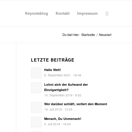
Keynoteblog
Kontakt
Impressum
Du bist hier:
Startseite
/
Neustart
LETZTE BEITRÄGE
Hallo Welt!
8. September 2021 - 18:46
Lohnt sich der Aufwand der
Einzigartigkeit?
10. September 2018 - 9:52
Wer darüber schläft, verliert den Moment
19. Juli 2018 - 10:05
Mensch, Du Unmensch!
5. Juli 2018 - 16:54