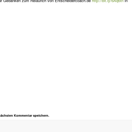
paar Gedanken zum Relaunch von Entscheidercoach.de
http://bit.ly/6Aq6tn
in
 nächsten Kommentar speichern.