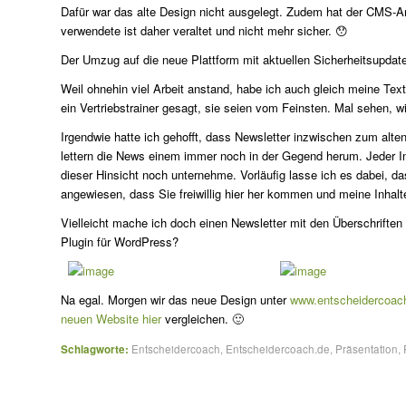
Dafür war das alte Design nicht ausgelegt. Zudem hat der CMS-A
verwendete ist daher veraltet und nicht mehr sicher. 😯
Der Umzug auf die neue Plattform mit aktuellen Sicherheitsupdat
Weil ohnehin viel Arbeit anstand, habe ich auch gleich meine Tex
ein Vertriebstrainer gesagt, sie seien vom Feinsten. Mal sehen, 
Irgendwie hatte ich gehofft, dass Newsletter inzwischen zum alte
lettern die News einem immer noch in der Gegend herum. Jeder In
dieser Hinsicht noch unternehme. Vorläufig lasse ich es dabei, da
angewiesen, dass Sie freiwillig hier her kommen und meine Inhalt
Vielleicht mache ich doch einen Newsletter mit den Überschrifte
Plugin für WordPress?
Na egal. Morgen wir das neue Design unter
www.entscheidercoac
neuen Website hier
vergleichen. 🙂
Schlagworte:
Entscheidercoach
,
Entscheidercoach.de
,
Präsentation
,