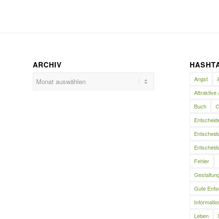
ARCHIV
HASHT
Angst
Attraktive 
Buch
C
Entscheid
Entscheidu
Entscheidu
Fehler
Gestaltun
Gute Ents
Informatio
Leben