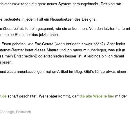
nbieter inzwischen ein ganz neues System herausgebracht. Das von mir
es bedeutete in jedem Fall ein Neuaufsetzen des Designs.
te überarbeitet. Ich bin gespannt, wie sie ankommen. Von den letzten hatte mi
wie meine Besucher das jetzt sehen.
n Eisen gehören, wie Fax-Geräte (wer nutzt denn sowas noch?). Aber leider
ternet-Berater betet dieses Mantra und ich muss mir überlegen, was ich in
ss mein Entscheider-Blog entschieden besser ist. Allerdings bin ich darauf
e lesen.
n und Zusammenfassungen meiner Artikel im Blog. Gibt’s für so etwas einen
h.de
scharf geschaltet. Wer später kommt, darf
die alte Website hier
mit der
Redesign
,
Relaunch