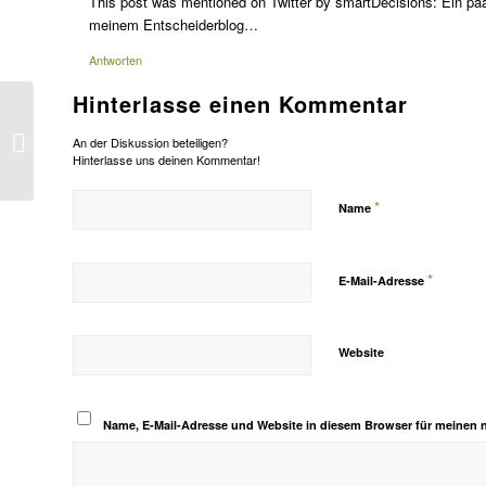
This post was mentioned on Twitter by smartDecisions: Ein 
meinem Entscheiderblog…
Antworten
Hinterlasse einen Kommentar
Gefährliche Brandung der
An der Diskussion beteiligen?
Konsequenzen
Hinterlasse uns deinen Kommentar!
*
Name
*
E-Mail-Adresse
Website
Name, E-Mail-Adresse und Website in diesem Browser für meinen