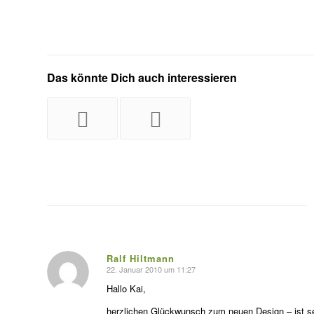
Das könnte Dich auch interessieren
Ralf Hiltmann
22. Januar 2010 um 11:27
s
agte:
Hallo Kai,
herzlichen Glückwunsch zum neuen Design – ist sehr 