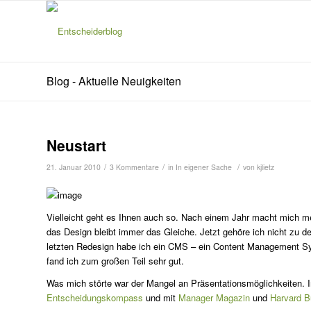
Blog - Aktuelle Neuigkeiten
s
agt:
Neustart
/
/
/
21. Januar 2010
3 Kommentare
in
In eigener Sache
von
kjlietz
Vielleicht geht es Ihnen auch so. Nach einem Jahr macht mich 
das Design bleibt immer das Gleiche. Jetzt gehöre ich nicht zu 
letzten Redesign habe ich ein CMS – ein Content Management Sys
fand ich zum großen Teil sehr gut.
Was mich störte war der Mangel an Präsentationsmöglichkeiten.
Entscheidungskompass
und mit
Manager Magazin
und
Harvard B