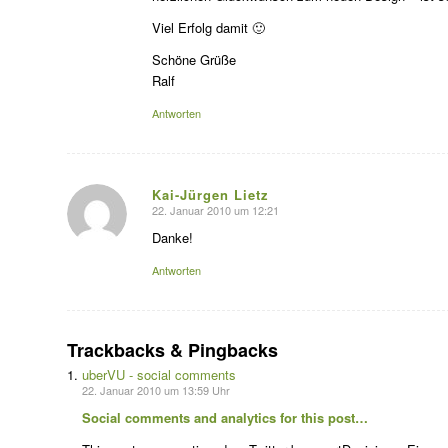
Viel Erfolg damit 🙂
Schöne Grüße
Ralf
Antworten
Kai-Jürgen Lietz
22. Januar 2010 um 12:21
s
agte:
Danke!
Antworten
Trackbacks & Pingbacks
uberVU - social comments
22. Januar 2010 um 13:59 Uhr
Social comments and analytics for this post…