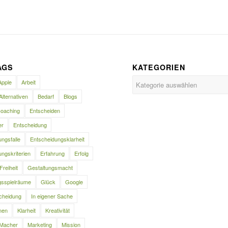
AGS
KATEGORIEN
Kategorien
Apple
Arbeit
Alternativen
Bedarf
Blogs
oaching
Entscheiden
er
Entscheidung
ngsfalle
Entscheidungsklarheit
ngskriterien
Erfahrung
Erfolg
Freiheit
Gestaltungsmacht
gsspielräume
Glück
Google
cheidung
In eigener Sache
nen
Klarheit
Kreativität
Macher
Marketing
Mission