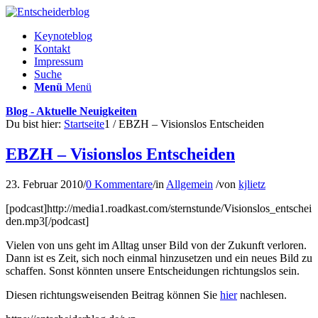
Keynoteblog
Kontakt
Impressum
Suche
Menü
Menü
Blog - Aktuelle Neuigkeiten
Du bist hier:
Startseite
1
/
EBZH – Visionslos Entscheiden
EBZH – Visionslos Entscheiden
23. Februar 2010
/
0 Kommentare
/
in
Allgemein
/
von
kjlietz
[podcast]http://media1.roadkast.com/sternstunde/Visionslos_entschei
den.mp3[/podcast]
Vielen von uns geht im Alltag unser Bild von der Zukunft verloren.
Dann ist es Zeit, sich noch einmal hinzusetzen und ein neues Bild zu
schaffen. Sonst könnten unsere Entscheidungen richtungslos sein.
Diesen richtungsweisenden Beitrag können Sie
hier
nachlesen.