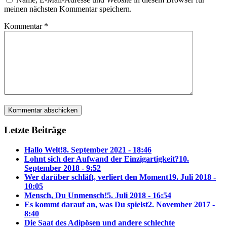
meinen nächsten Kommentar speichern.
Kommentar
*
Letzte Beiträge
Hallo Welt!
8. September 2021 - 18:46
Lohnt sich der Aufwand der Einzigartigkeit?
10.
September 2018 - 9:52
Wer darüber schläft, verliert den Moment
19. Juli 2018 -
10:05
Mensch, Du Unmensch!
5. Juli 2018 - 16:54
Es kommt darauf an, was Du spielst
2. November 2017 -
8:40
Die Saat des Adipösen und andere schlechte