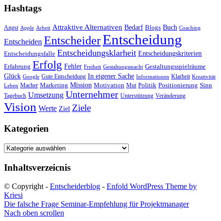
Hashtags
Attraktive Alternativen
Buch
Bedarf
Angst
Blogs
Apple
Arbeit
Coaching
Entscheidung
Entscheider
Entscheiden
Entscheidungsklarheit
Entscheidungskriterien
Entscheidungsfalle
Erfolg
Fehler
Erfahrung
Gestaltungsspielräume
Freiheit
Gestaltungsmacht
Glück
In eigener Sache
Gute Entscheidung
Klarheit
Google
Informationen
Kreativität
Mission
Marketing
Motivation
Politik
Positionierung
Sinn
Macher
Mut
Leben
Unternehmer
Umsetzung
Tagebuch
Unterstützung
Veränderung
Vision
Ziele
Werte
Ziel
Kategorien
Kategorien
Inhaltsverzeicnis
© Copyright -
Entscheiderblog
-
Enfold WordPress Theme by
Kriesi
Die falsche Frage
Seminar-Empfehlung für Projektmanager
Nach oben scrollen